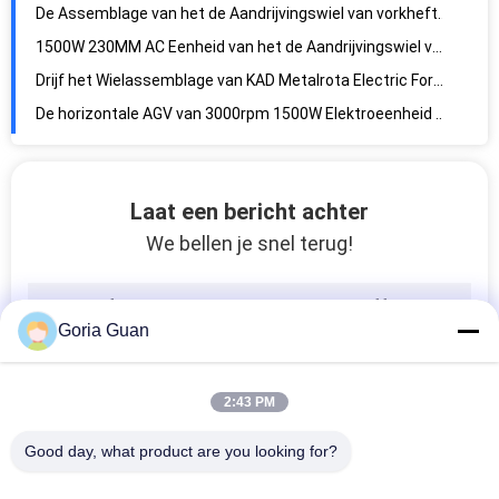
De Assemblage van het de Aandrijvingswiel van vorkheftrucktoebehoren 0.65kw 2250rpm Metalrota
1500W 230MM AC Eenheid van het de Aandrijvingswiel van de Motor de Verticale Vorkheftruck
Drijf het Wielassemblage van KAD Metalrota Electric Forklift
De horizontale AGV van 3000rpm 1500W Elektroeenheid van het Aandrijvingswiel
Kad04-DCY de Grote Motor van de de Aandrijvingsjonge os van de Torsie400w Vorkheftruck
van het de Ladingspolyurethaan van 78A 1000kg van de de Vorkheftruckaandrijving het Wieleenheid
Laat een bericht achter
AC de Aandrijvingswiel van de Motor1.5kw Brushless Metalrota Motor
We bellen je snel terug!
Lucht het Wieleenheid van de Materiaal100rpm 0.4KW Aandrijving
De permanente Assemblage van het de Aandrijvingswiel van de Magneet0.75kw gelijkstroom Motor Horizontale
IP40 t600-1 Geel de Uitloperhoofd van het Knopengaspedaal voor Elektrische Stapelaar
Goria Guan
Anti de Vrachtwagenbesturingsgreep van de Slijtagegelijkstroom AC Stackes Pallet
Ce-Microcontactept REMA Uitloperhoofd met Versiehefboom
2:43 PM
Good day, what product are you looking for?