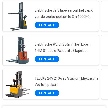
Elektrische de Stapelaarvorkheftruck
van de workshop Lichte 3m 1000KG
Macht
CONTACT
Elektrische Wdith 850mm het Lopen
1.6M Straddle Pallet Lift Stapelaar
Roestvrij Semi Elektrisch Industrieel Poly Hydraulisch de Trommelheftoestel van 500kg
CONTACT
1400mm Staal van de het Heftoestelrotator van de 55 Gallontrommel de Ladingsmateriaal
Hand van de de Vorkheftrucktrommel van 1.5kwh 400KG Hydraulisch de Kantelhaakmateriaal
Lekkagebewijs met 4 wielen 1450mm het Heftoestelkarretje van de Vorkheftrucktrommel
1200KG 24V 210Ah 3 Stadium Elektrische
500kg 1500mm Hydraulisch de Trommelheftoestel van Vezel Pneumatisch 44 Gallon
Voetstapelaar
De vorkheftruck 1000Kg richt Aangedreven het Heftoestelkarretje op van het Filmbroodje
CONTACT
Gemotoriseerde Elektrische de Stapelaarkeerder van 2.2kw 4.5M Vertical Paper Roll
Van de de Motoraandrijving van programmeurspallet stacker sepex het Wieleenheid