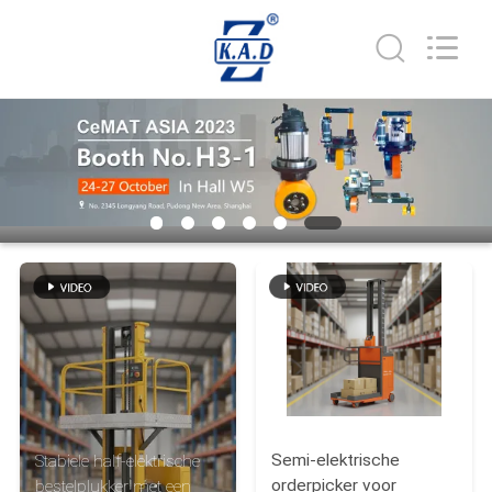
Taizhou
Kayond
Machinery
Co.,Ltd.
All
Rights
Reserved.
HUIS
PRODUCTEN
VIDEOS
ONGEVEER
ONS
FABRIEKSREIS
Semi-elektrische
Stabiele half-elektrische
orderpicker voor
bestelplukker met een