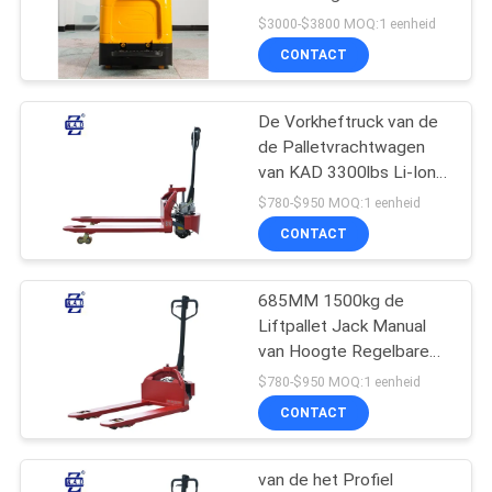
POLICY
Materiële
$3000-$3800 MOQ:1 eenheid
Behandelingspallet
CONTACT
28
Hydraulische
De Vorkheftruck van de
de Palletvrachtwagen
Handpallettruck
van KAD 3300lbs Li-Ion
Easy Lift Electric
$780-$950 MOQ:1 eenheid
Powered
CONTACT
685MM 1500kg de
44
Liftpallet Jack Manual
Elektrisch
van Hoogte Regelbare
Hydraulische Ez
$780-$950 MOQ:1 eenheid
aangedreven
CONTACT
Palletvrachtwagen
van de het Profiel