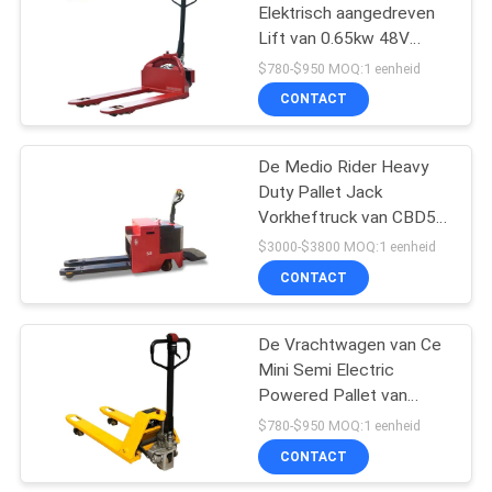
Elektrisch aangedreven
Lift van 0.65kw 48V
30
15Ah Lage de
$780-$950 MOQ:1 eenheid
Palletvrachtwagen Jack
Batterij In werking
CONTACT
gestelde
De Medio Rider Heavy
Vorkheftruck
Duty Pallet Jack
Vorkheftruck van CBD50
1.2kw 5T Walkie
$3000-$3800 MOQ:1 eenheid
CONTACT
75
De hydraulische Lijst
De Vrachtwagen van Ce
Mini Semi Electric
van de Schaarlift
Powered Pallet van
4.5KPH 1500KG Walkie
$780-$950 MOQ:1 eenheid
CONTACT