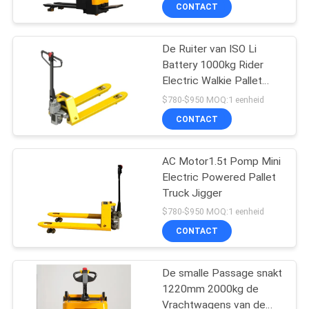
KWALITEITSCONTROLE
CONTACT
CONTACTEER
De Ruiter van ISO Li
33
Battery 1000kg Rider
ONS
Electric Walkie Pallet
De Stapelaar van de
Truck
$780-$950 MOQ:1 eenheid
palletlift
NIEUWS
CONTACT
VERZOEK
AC Motor1.5t Pomp Mini
Electric Powered Pallet
OM EEN
Truck Jigger
CITAAT
11
$780-$950 MOQ:1 eenheid
CONTACT
Handpalletstapelaar
SITEMAP
De smalle Passage snakt
1220mm 2000kg de
PRIVACY
Vrachtwagens van de