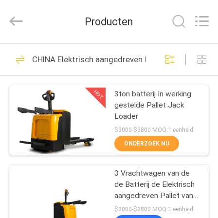
Taizhou
Kayond
Machinery
Producten
Co.,Ltd.
All
Rights
Reserved.
HUIS
169
CHINA Elektrisch aangedreven Palletvrachtwagen
Elektrische
PRODUCTEN
stapelaar
HOT
3ton batterij In werking
gestelde Pallet Jack
VIDEOS
Loader
$3000-$3800 MOQ:1 eenheid
ONGEVEER
ONDERZOEK NU
29
ONS
Semi Elektrische
3 Vrachtwagen van de
de Batterij de Elektrisch
FABRIEKSREIS
Palletstapelaar
aangedreven Pallet van
de positie3000kg Hand
$3000-$3800 MOQ:1 eenheid