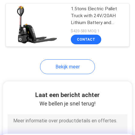
1.5tons Electric Pallet
24
Truck with 24V/20AH
Hydraulisch
Lithium Battery and
1150mm Fork Length for
$420-580 MOQ:1
Trommelheftoestel
Efficient Warehouse
CONTACT
Handling
Bekijk meer
88
Document
Laat een bericht achter
Broodjesstapelaar
We bellen je snel terug!