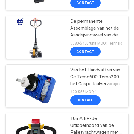
KWALITEITSCONTROLE
CONTACT
CONTACTEER
De permanente
33
Assemblage van het de
ONS
Aandrijvingswiel van de
De Stapelaar van de
Magneet0.75kw
$380-$450/unit MOQ:1 eenheid
palletlift
gelijkstroom Motor
NIEUWS
CONTACT
Horizontale
VERZOEK
Van het Handvatfrei van
Ce Temo600 Temo200
OM EEN
het Gaspedaalvervanging
CITAAT
11
van PCB
$30-$55 MOQ:1
CONTACT
Handpalletstapelaar
SITEMAP
10mA EP-de
Uitloperhoofd van de
PRIVACY
Palletvrachtwagen met