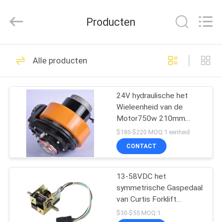
Taizhou
Kayond
Machinery
Producten
Co.,Ltd.
All
Rights
Reserved.
HUIS
169
Alle producten
Elektrische
PRODUCTEN
stapelaar
24V hydraulische het
Wieleenheid van de
VIDEOS
Motor750w 210mm
Aandrijving
$180-$220 MOQ:1 eenheid
ONGEVEER
CONTACT
29
ONS
Semi Elektrische
13-58VDC het
symmetrische Gaspedaal
FABRIEKSREIS
Palletstapelaar
van Curtis Forklift
Accessories ET126
$30-$55 MOQ:1