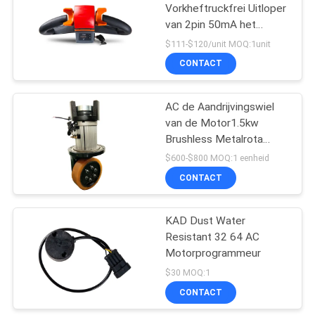
Vorkheftruckfrei Uitloper
van 2pin 50mA het
30
Economische Elektrische
$111-$120/unit MOQ:1unit
Batterij In werking
CONTACT
gestelde
AC de Aandrijvingswiel
Vorkheftruck
van de Motor1.5kw
Brushless Metalrota
Motor
$600-$800 MOQ:1 eenheid
CONTACT
75
De hydraulische Lijst
KAD Dust Water
Resistant 32 64 AC
van de Schaarlift
Motorprogrammeur
$30 MOQ:1
CONTACT