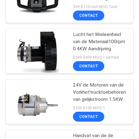
POLICY
Batterijindicator
$99-$110/unit MOQ:1unit
CONTACT
28
Hydraulische
Lucht het Wieleenheid
van de Materiaal100rpm
Handpallettruck
0.4KW Aandrijving
$380-$600 MOQ:1 eenheid
CONTACT
24V de Motoren van de
44
Vorkheftrucktoebehoren
Elektrisch
van gelijkstroom 1.5KW
voor Aandrijvingswielen
$100-$150 MOQ:1
aangedreven
CONTACT
Palletvrachtwagen
Handvat van de de