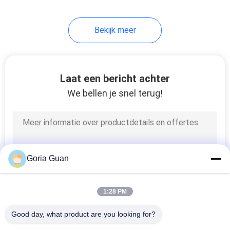
24
Bekijk meer
Hydraulisch
Trommelheftoestel
Laat een bericht achter
We bellen je snel terug!
88
Document
Goria Guan
Broodjesstapelaar
1:28 PM
Good day, what product are you looking for?