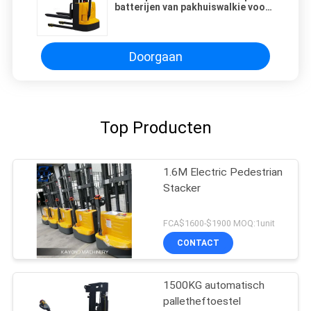
batterijen van pakhuiswalkie voor
Lading het Leegmaken
Doorgaan
Top Producten
1.6M Electric Pedestrian
Stacker
FCA$1600-$1900 MOQ:1unit
CONTACT
1500KG automatisch
palletheftoestel