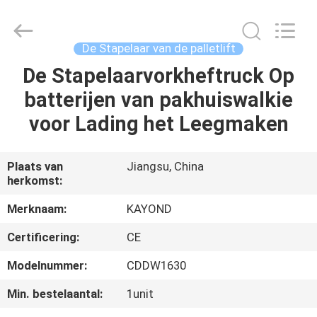
Taizhou
Kayond
Machinery
Co.,Ltd.
All
De Stapelaar van de palletlift
Rights
Reserved.
De Stapelaarvorkheftruck Op
HUIS
batterijen van pakhuiswalkie
PRODUCTEN
voor Lading het Leegmaken
VIDEOS
Plaats van
Jiangsu, China
herkomst:
ONGEVEER
Merknaam:
KAYOND
ONS
Certificering:
CE
Modelnummer:
CDDW1630
FABRIEKSREIS
Min. bestelaantal:
1unit