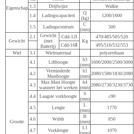
1.3
Drijfwijze
Walkie
Eigenschap
Q
1.4
Ladingscapaciteit
1200/1600
(kg)
C
1.5
Ladingscentrum
500
(mm)
Gewicht
2.1
Cdd-12Ⅰ
470/485/505/520
Gewicht
(met
Kg
Cdd-16Ⅱ
495/510/532/553
Batterij)
Wiel
3.1
Wielmateriaal
polyurethaan
h3
4.1
Lifthoogte
1600/2000/2500/3000
(mm)
Verminderde
h1
4.2
2080/1580/1830/2080
Masthoogte
(mm)
Max.Mast Hoogte
h4
4.3
2080/2730/3230/3730
wanneer het werken
(mm)
S
4.4
Laagste vorkhoogte
≤90
(mm)
L
4.5
Lengte
1770
(mm)
B
4.6
Wdith
850
Grootte
(mm)
L1
4.7
Vorklengte
1070
(mm)