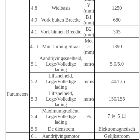
Y
4.8
Wielbasis
1250
(mm)
B1
4.9
Vork buiten Breedte
680
(mm)
B2
4.1
Vork binnen Breedte
305
(mm)
Met
4.11
Min.Turning Straal
a
1390
(mm)
Aandrijvingssnelheid,
5.1
Lege/Volledige
mm/s
5.0/5.0
lading
Liftsnelheid,
5.2
Lege/Volledige
mm/s
140/135
lading
Liftsnelheid,
Parameters
5.3
Lege/Volledige
mm/s
150/155
lading
Maximumgradiënt,
7 月 5 日
5.4
Lege/Volledige
%
lading
5.5
De dienstrem
Elektromagnetisch
6.1
Aandrijvingsmotor
Gelijkstroom