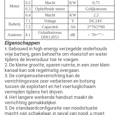
6.2
Macht
KW
0,75
Motor
6.3
Opheffende motor
Gelijkstroom
6.4
Macht
KW
2.2
7.1
Voltage
V
DC24V
Batterij
7.2
Capaciteit
Ah
2*70/2*80
Geluidsniveau
Anderen
8.1
dB
< 70="">
DIN12053
Eigenschappen
Gebouwd in high-energy verzegelde onderhouds
1.
vrije batterij, geen behoefte om vloeistof en water
tijdens de levensduur toe te voegen.
2. De kleine grootte, sparen ruimte, in een zeer klein
kanaal kan ook regelmatig overgaan.
3. De compensatieverrichting kan de
verrichtingsvisie zeer verbeteren en botsing
tussen de exploitant en het voertuiglichaam
vermijden tijdens het drijven.
4. Het langere werkende handvat maakt de
verrichting gemakkelijker.
5. De standaardconfiguratie van noodsituatie
macht-van schakelaar, in geval van nood, u moet