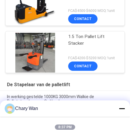
FCA$4500-$6000 MOQ:1unit
CONTACT
1.5 Ton Pallet Lift
Stacker
FCA$4200-$5200 MOQ:1unit
CONTACT
De Stapelaar van de palletlift
In werking gestelde 1000KG 3000mm Walkie de
Palletstapelaar van Ce Hand
Chary Wan
De Gang van MOS Control Standing 2T 4.5m achter de
Stapelaar van de Palletlift
8:37 PM
De logistiek door:sturen 2000KG 6M Counterbalance Electric