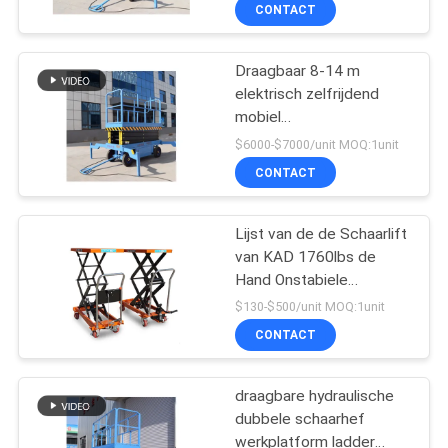
KWALITEITSCONTROLE
CONTACT
CONTACTEER
Draagbaar 8-14 m
33
elektrisch zelfrijdend
ONS
mobiel
De Stapelaar van de
luchtwerkplatform met
$6000-$7000/unit MOQ:1unit
palletlift
dubbele mast Verticale
NIEUWS
CONTACT
lifttafel
VERZOEK
Lijst van de de Schaarlift
van KAD 1760lbs de
OM EEN
Hand Onstabiele
CITAAT
11
Hydraulische Dubbele
$130-$500/unit MOQ:1unit
CONTACT
Handpalletstapelaar
SITEMAP
draagbare hydraulische
dubbele schaarhef
PRIVACY
werkplatform ladder