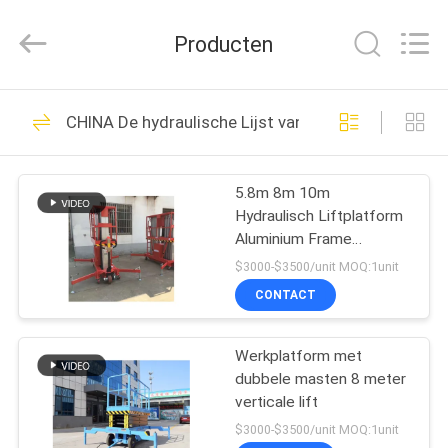
Taizhou
Kayond
Machinery
Producten
Co.,Ltd.
All
Rights
Reserved.
HUIS
169
CHINA De hydraulische Lijst van de Schaarlift
Elektrische
PRODUCTEN
stapelaar
5.8m 8m 10m
Hydraulisch Liftplatform
VIDEOS
Aluminium Frame
Luchtwerkplatform
$3000-$3500/unit MOQ:1unit
ONGEVEER
CONTACT
29
ONS
Semi Elektrische
Werkplatform met
dubbele masten 8 meter
FABRIEKSREIS
Palletstapelaar
verticale lift
$3000-$3500/unit MOQ:1unit