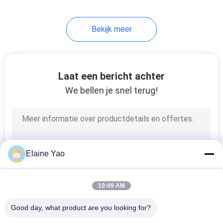
compact ontwerp voor
verhoogde pickingtaken
24
Bekijk meer
Hydraulisch
Trommelheftoestel
Laat een bericht achter
We bellen je snel terug!
88
Document
Elaine Yao
Broodjesstapelaar
10:49 AM
Good day, what product are you looking for?