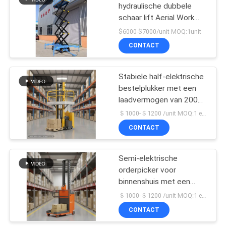
hydraulische dubbele
schaar lift Aerial Work
30
Platform Ladder
$6000-$7000/unit MOQ:1unit
Verticale mast lift
Batterij In werking
CONTACT
gestelde
Stabiele half-elektrische
Vorkheftruck
bestelplukker met een
laadvermogen van 200
kg en een laadhoogte
＄1000-＄1200 /unit MOQ:1 eenheid
van 2,7 m-4,5 m voor
CONTACT
75
veilig werk op hoogte
De hydraulische Lijst
Semi-elektrische
orderpicker voor
van de Schaarlift
binnenshuis met een
laadvermogen van 200
＄1000-＄1200 /unit MOQ:1 eenheid
kg, een laadhoogte van
CONTACT
2,7 m-4,5 m en een