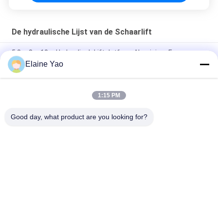
De hydraulische Lijst van de Schaarlift
5.8m 8m 10m Hydraulisch Liftplatform Aluminium Frame
Luchtwerkplatform
Elaine Yao
Werkplatform met dubbele masten 8 meter verticale lift
1:15 PM
Draagbaar 8-14 m elektrisch zelfrijdend mobiel
luchtwerkplatform met dubbele mast Verticale lifttafel
Good day, what product are you looking for?
populaire categorieën
Alle
Elektrische 
Semi Elektrische 
Stapelaar
Palletstapelaar
De Stapelaar Van De 
Handpalletstapelaar
Palletlift