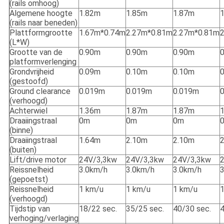
(rails omhoog)
Algemene hoogte
1.82m
1.85m
1.87m
(rails naar beneden)
Plattformgrootte
1.67m*0.74m
2.27m*0.81m
2.27m*0.81m
(L*W)
Grootte van de
0.90m
0.90m
0.90m
platformverlenging
Grondvrijheid
0.09m
0.10m
0.10m
(gestoofd)
Ground clearance
0.019m
0.019m
0.019m
(verhoogd)
Achterwiel
1.36m
1.87m
1.87m
Draaiingstraal
0m
0m
0m
(binne)
Draaiingstraal
1.64m
2.10m
2.10m
(buiten)
Lift/drive motor
24V/3,3kw
24V/3,3kw
24V/3,3kw
Reissnelheid
3.0km/h
3.0km/h
3.0km/h
(gepoetst)
Reissnelheid
1 km/u
1 km/u
1 km/u
(verhoogd)
Tijdstip van
18/22 sec.
35/25 sec.
40/30 sec.
4
verhoging/verlaging