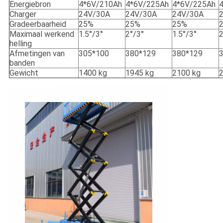
Energiebron
4*6V/210Ah
4*6V/225Ah
4*6V/225Ah
Charger
24V/30A
24V/30A
24V/30A
Gradeerbaarheid
25%
25%
25%
Maximaal werkend
1.5°/3°
2°/3°
1.5°/3°
2
helling
Afmetingen van
305*100
380*129
380*129
banden
Gewicht
1400 kg
1945 kg
2100 kg