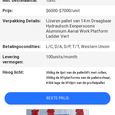
Min. bestelaantal:
1unit
KWALITEITSCONTROLE
Prijs:
$6000-$7000/unit
CONTACTEER
Verpakking Details:
IJzeren pallet van 14 m Draagbaar
Hydraulisch Eenpersoons
ONS
Aluminium Aerial Work Platform
Ladder Vert
NIEUWS
Betalingscondities:
L/C, D/A, D/P, T/T, Western Union
Levering
100units/month
VERZOEK
vermogen:
OM EEN
Hoog licht:
,
350kg de lijst van de palletlift met rollen
CITAAT
,
350kg de liftplatforms van de palletschaar
#304 lage de liftlijst van de profielpallet
SITEMAP
BESTE PRIJS
PRIVACY