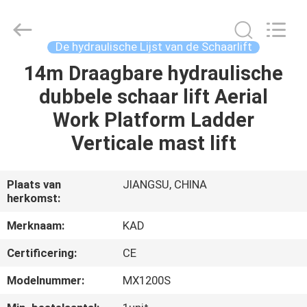
Taizhou
Kayond
Machinery
Co.,Ltd.
All
De hydraulische Lijst van de Schaarlift
Rights
Reserved.
14m Draagbare hydraulische
HUIS
dubbele schaar lift Aerial
PRODUCTEN
Work Platform Ladder
Verticale mast lift
VIDEOS
Plaats van
JIANGSU, CHINA
herkomst:
ONGEVEER
ONS
Merknaam:
KAD
Certificering:
CE
FABRIEKSREIS
Modelnummer:
MX1200S