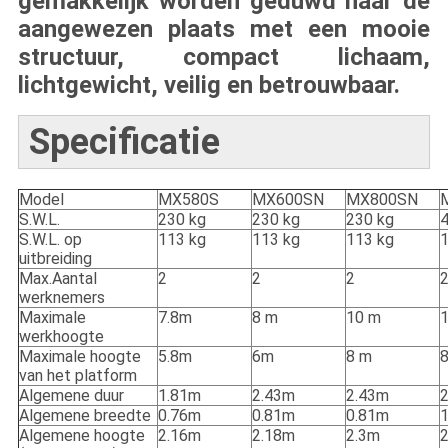
gemakkelijk worden geduwd naar de
aangewezen plaats met een mooie
structuur, compact lichaam,
lichtgewicht, veilig en betrouwbaar.
Specificatie
Model
MX580S
MX600SN
MX800SN
S.W.L.
230 kg
230 kg
230 kg
4
S.W.L. op
113 kg
113 kg
113 kg
1
uitbreiding
Max.Aantal
2
2
2
werknemers
Maximale
7.8m
8 m
10 m
werkhoogte
Maximale hoogte
5.8m
6m
8 m
van het platform
Algemene duur
1.81m
2.43m
2.43m
Algemene breedte
0.76m
0.81m
0.81m
Algemene hoogte
2.16m
2.18m
2.3m