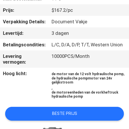
KWALITEITSCONTROLE
Prijs:
$167.2/pc
CONTACTEER
Verpakking Details:
Document Vakje
ONS
Levertijd:
3 dagen
Betalingscondities:
L/C, D/A, D/P, T/T, Western Union
NIEUWS
Levering
10000PCS/Month
vermogen:
VERZOEK
Hoog licht:
,
de motor van de 12 volt hydraulische pomp
OM EEN
de hydraulische pompmotor van 24v
gelijkstroom
CITAAT
,
de motoreenheden van de vorkheftruck
hydraulische pomp
SITEMAP
BESTE PRIJS
PRIVACY