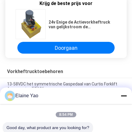
Krijg de beste prijs voor
24v Enige de Actievorkheftruck
van gelijkstroom de
Motoreenheden van de 12 Volts
Hydraulische Pomp
Doorgaan
Vorkheftrucktoebehoren
13-58VDC het symmetrische Gaspedaal van Curtis Forklift
Accessories ET126
Elaine Yao
Van het Handvatfrei van Ce Temo600 Temo200 het
Gaspedaalvervanging van PCB
8:54 PM
24V de Motoren van de Vorkheftrucktoebehoren van
gelijkstroom 1.5KW voor Aandrijvingswielen
Good day, what product are you looking for?