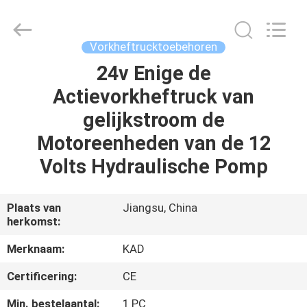
Taizhou
Kayond
Machinery
Co.,Ltd.
All
Vorkheftrucktoebehoren
Rights
Reserved.
24v Enige de
HUIS
Actievorkheftruck van
PRODUCTEN
gelijkstroom de
Motoreenheden van de 12
VIDEOS
Volts Hydraulische Pomp
ONGEVEER
Plaats van
Jiangsu, China
herkomst:
ONS
Merknaam:
KAD
FABRIEKSREIS
Certificering:
CE
Min. bestelaantal:
1 PC