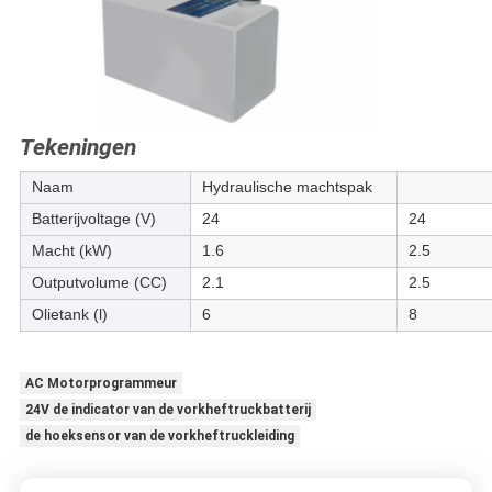
Tekeningen
Naam
Hydraulische machtspak
Batterijvoltage (V)
24
24
Macht (kW)
1.6
2.5
Outputvolume (CC)
2.1
2.5
Olietank (l)
6
8
AC Motorprogrammeur
24V de indicator van de vorkheftruckbatterij
de hoeksensor van de vorkheftruckleiding