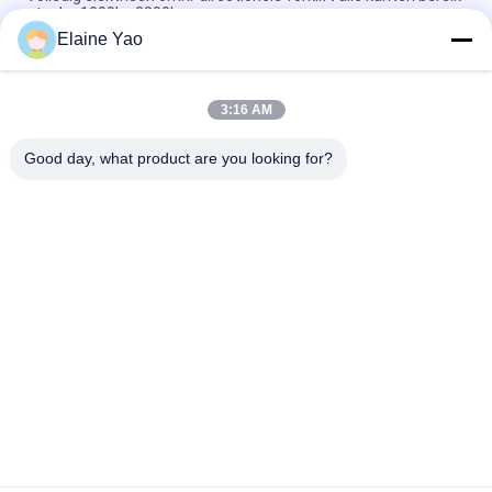
stapler 1000kg 2000kg
Elaine Yao
Omni-directionele staplers Smale ruimte Ga rond Ultra
multifunctioneel en flexibel
3:16 AM
All Direction Electric Reach Stacker 230V 220V 100V 127V
110V Ga rond
Good day, what product are you looking for?
populaire categorieën
Alle
Elektrische 
Semi Elektrische 
Stapelaar
Palletstapelaar
De Stapelaar Van De 
Handpalletstapelaar
Palletlift
Hydraulische 
Elektrisch 
Handpallettruck
Aangedreven 
Palletvrachtwagen
Batterij In Werking 
De Hydraulische 
Gestelde 
Lijst Van De 