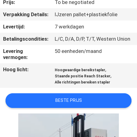
KWALITEITSCONTROLE
Prijs:
To be negotiated
Verpakking Details:
IJzeren pallet+plastiekfolie
CONTACTEER
Levertijd:
7 werkdagen
ONS
Betalingscondities:
L/C, D/A, D/P, T/T, Western Union
NIEUWS
Levering
50 eenheden/maand
vermogen:
Hoog licht:
,
VERZOEK
Hoogwaardige bereikstapler
,
Staande positie Reach Stacker
OM EEN
Alle richtingen bereiken stapler
CITAAT
BESTE PRIJS
SITEMAP
PRIVACY