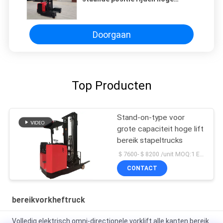
kwaliteit
Doorgaan
Top Producten
Stand-on-type voor
grote capaciteit hoge lift
bereik stapeltrucks
＄7600-＄8200 /unit MOQ:1 Eenheid
CONTACT
bereikvorkheftruck
Volledig elektrisch omni-directionele vorklift alle kanten bereik