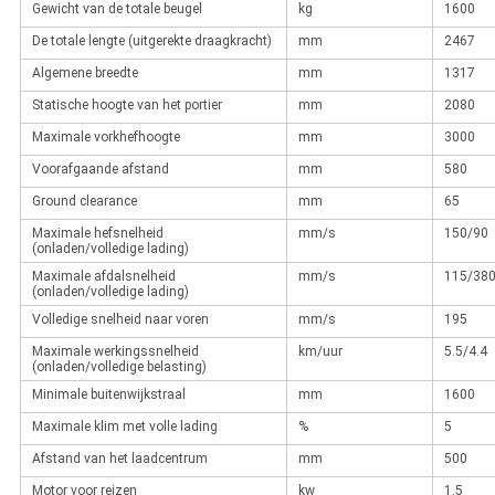
Gewicht van de totale beugel
kg
1600
De totale lengte (uitgerekte draagkracht)
mm
2467
Algemene breedte
mm
1317
Statische hoogte van het portier
mm
2080
Maximale vorkhefhoogte
mm
3000
Voorafgaande afstand
mm
580
Ground clearance
mm
65
Maximale hefsnelheid
mm/s
150/90
(onladen/volledige lading)
Maximale afdalsnelheid
mm/s
115/38
(onladen/volledige lading)
Volledige snelheid naar voren
mm/s
195
Maximale werkingssnelheid
km/uur
5.5/4.4
(onladen/volledige belasting)
Minimale buitenwijkstraal
mm
1600
Maximale klim met volle lading
%
5
Afstand van het laadcentrum
mm
500
Motor voor reizen
kw
1.5