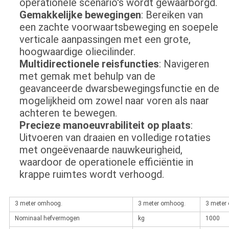
operationele scenario's wordt gewaarborgd.
Gemakkelijke bewegingen
: Bereiken van
een zachte voorwaartsbeweging en soepele
verticale aanpassingen met een grote,
hoogwaardige oliecilinder.
Multidirectionele reisfuncties
: Navigeren
met gemak met behulp van de
geavanceerde dwarsbewegingsfunctie en de
mogelijkheid om zowel naar voren als naar
achteren te bewegen.
Precieze manoeuvrabiliteit op plaats
:
Uitvoeren van draaien en volledige rotaties
met ongeëvenaarde nauwkeurigheid,
waardoor de operationele efficiëntie in
krappe ruimtes wordt verhoogd.
3 meter omhoog.
3 meter omhoog.
3 meter
Nominaal hefvermogen
kg
1000