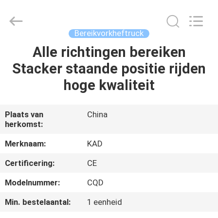
Taizhou
Kayond
Machinery
Co.,Ltd.
All
Bereikvorkheftruck
Rights
Reserved.
Alle richtingen bereiken
HUIS
Stacker staande positie rijden
PRODUCTEN
hoge kwaliteit
VIDEOS
Plaats van
China
herkomst:
ONGEVEER
Merknaam:
KAD
ONS
Certificering:
CE
Modelnummer:
CQD
FABRIEKSREIS
Min. bestelaantal:
1 eenheid