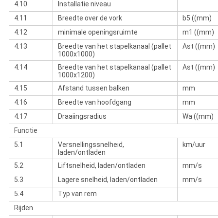
4.10
Installatie niveau
4.11
Breedte over de vork
b5 ((mm)
4.12
minimale openingsruimte
m1 ((mm)
4.13
Breedte van het stapelkanaal (pallet
Ast ((mm)
1000x1000)
4.14
Breedte van het stapelkanaal (pallet
Ast ((mm)
1000x1200)
4.15
Afstand tussen balken
mm
4.16
Breedte van hoofdgang
mm
4.17
Draaiingsradius
Wa ((mm)
Functie
5.1
Versnellingssnelheid,
km/uur
laden/ontladen
5.2
Liftsnelheid, laden/ontladen
mm/s
5.3
Lagere snelheid, laden/ontladen
mm/s
5.4
Typ van rem
Rijden