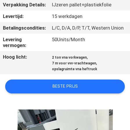
KWALITEITSCONTROLE
Verpakking Details:
IJzeren pallet+plastiekfolie
Levertijd:
15 werkdagen
CONTACTEER
Betalingscondities:
L/C, D/A, D/P, T/T, Western Union
ONS
Levering
50Units/Month
vermogen:
NIEUWS
Hoog licht:
,
2 ton vna vorkwagen
,
7 m voor vvv-vrachtwagen
VERZOEK
opslagruimte vna heftruck
OM EEN
CITAAT
BESTE PRIJS
SITEMAP
PRIVACY