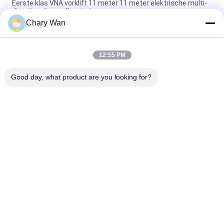
Eerste klas VNA vorklift 11 meter 11 meter elektrische multi-
directionele smalle ruimte
Chary Wan
1000kg 2000kg 9m VNA Fork Truck Warehouse 3 Way Stacker
draaien 180 graden voor gebruik in een smal magazijn
12:55 PM
Diesel vorkheftruck Drie-stadium mast dikker krachtig
duurzaam optionele zijdelingse laadmachine
Good day, what product are you looking for?
populaire categorieën
Alle
Elektrische 
Semi Elektrische 
Stapelaar
Palletstapelaar
De Stapelaar Van De 
Handpalletstapelaar
Palletlift
Hydraulische 
Elektrisch 
Handpallettruck
Aangedreven 
Palletvrachtwagen
Batterij In Werking 
De Hydraulische 