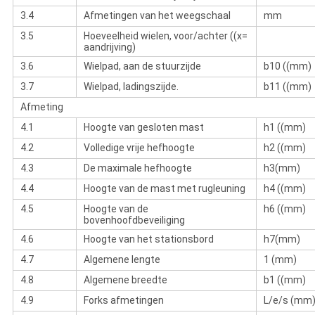
3.4
Afmetingen van het weegschaal
mm
3.5
Hoeveelheid wielen, voor/achter ((x=
aandrijving)
3.6
Wielpad, aan de stuurzijde
b10 ((mm)
3.7
Wielpad, ladingszijde.
b11 ((mm)
Afmeting
4.1
Hoogte van gesloten mast
h1 ((mm)
4.2
Volledige vrije hefhoogte
h2 ((mm)
4.3
De maximale hefhoogte
h3(mm)
4.4
Hoogte van de mast met rugleuning
h4 ((mm)
4.5
Hoogte van de
h6 ((mm)
bovenhoofdbeveiliging
4.6
Hoogte van het stationsbord
h7(mm)
4.7
Algemene lengte
1 (mm)
4.8
Algemene breedte
b1 ((mm)
4.9
Forks afmetingen
L/e/s (mm