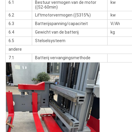
6.1
Bestuur vermogen van de motor
kw
((S2-60min)
6.2
Liftmotorvermogen ((S315%)
kw
6.3
Batterijspanning/capaciteit
V/Ah
6.4
Gewicht van de batterij
kg
6.5
Stelselsysteem
andere
7.1
Batterij vervangingsmethode