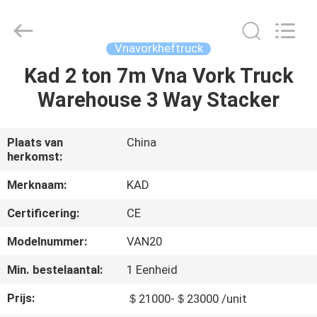
Taizhou
Kayond
Machinery
Co.,Ltd.
All
Vnavorkheftruck
Rights
Reserved.
Kad 2 ton 7m Vna Vork Truck
HUIS
Warehouse 3 Way Stacker
PRODUCTEN
Plaats van
China
herkomst:
VIDEOS
Merknaam:
KAD
ONGEVEER
Certificering:
CE
ONS
Modelnummer:
VAN20
Min. bestelaantal:
1 Eenheid
FABRIEKSREIS
Prijs:
＄21000-＄23000 /unit