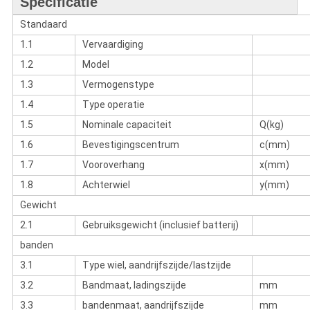
Specificatie
Standaard
1.1
Vervaardiging
1.2
Model
1.3
Vermogenstype
1.4
Type operatie
1.5
Nominale capaciteit
Q(kg)
1.6
Bevestigingscentrum
c(mm)
1.7
Vooroverhang
x(mm)
1.8
Achterwiel
y(mm)
Gewicht
2.1
Gebruiksgewicht (inclusief batterij)
banden
3.1
Type wiel, aandrijfszijde/lastzijde
3.2
Bandmaat, ladingszijde
mm
3.3
bandenmaat, aandrijfszijde
mm