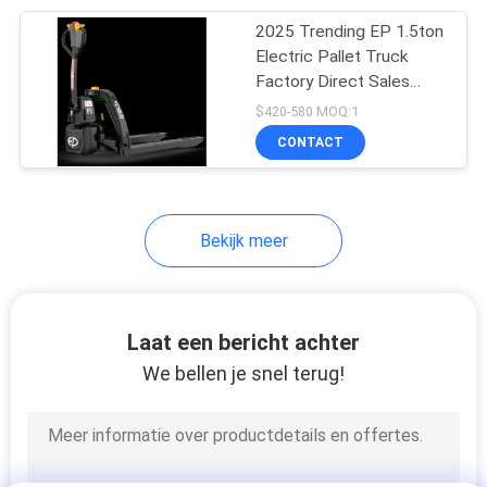
2025 Trending EP 1.5ton
24
Electric Pallet Truck
Hydraulisch
Factory Direct Sales
Fatigue Free Operation
$420-580 MOQ:1
Trommelheftoestel
Battery Power Forklift
CONTACT
Core Motor
Bekijk meer
88
Document
Laat een bericht achter
Broodjesstapelaar
We bellen je snel terug!