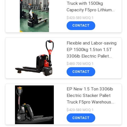
Truck with 1500kg
Capacity F5pro Lithium
30
Battery Motor Pump
$420-580 MOQ:1
Engine for Large Scale
Batterij In werking
CONTACT
Supermarkets
gestelde
Flexible and Labor-saving
Vorkheftruck
EP 1500kg 1.5ton 1.5T
3306lb Electric Pallet
Truck With Lithium
$480-700 MOQ:1
Battery F4
CONTACT
75
De hydraulische Lijst
EP New 1.5 Ton 3306lb
Electric Stacker Pallet
van de Schaarlift
Truck F5pro Warehouse
Equipment for Repair
$420-580 MOQ:1
Shops Printing Shops
CONTACT
Core Motor