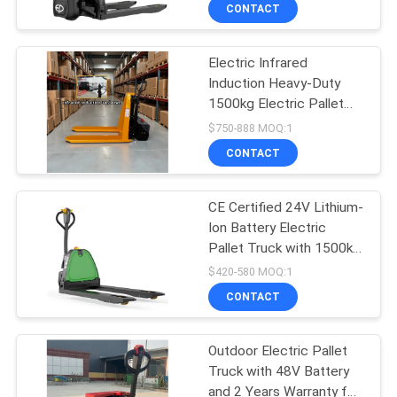
Forklift
KWALITEITSCONTROLE
CONTACT
CONTACTEER
Electric Infrared
33
Induction Heavy-Duty
ONS
1500kg Electric Pallet
De Stapelaar van de
Truck with 1 Year
$750-888 MOQ:1
palletlift
Warranty
NIEUWS
CONTACT
VERZOEK
CE Certified 24V Lithium-
Ion Battery Electric
OM EEN
Pallet Truck with 1500kg
CITAAT
11
Capacity and 1.5ton Load
$420-580 MOQ:1
Capacity
CONTACT
Handpalletstapelaar
SITEMAP
Outdoor Electric Pallet
Truck with 48V Battery
PRIVACY
and 2 Years Warranty for