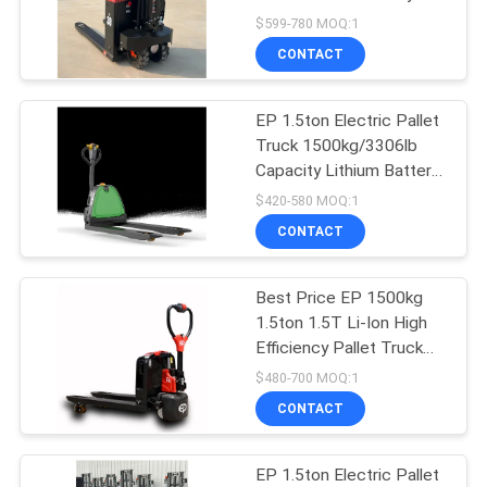
POLICY
Rough Terrain
$599-780 MOQ:1
CONTACT
28
Hydraulische
EP 1.5ton Electric Pallet
Truck 1500kg/3306lb
Handpallettruck
Capacity Lithium Battery
F5pro for Large Scale
$420-580 MOQ:1
Supermarkets Motor
CONTACT
Pump Engine
Best Price EP 1500kg
44
1.5ton 1.5T Li-Ion High
Elektrisch
Efficiency Pallet Truck
Electric With Lithium
$480-700 MOQ:1
aangedreven
Battery
CONTACT
Palletvrachtwagen
EP 1.5ton Electric Pallet