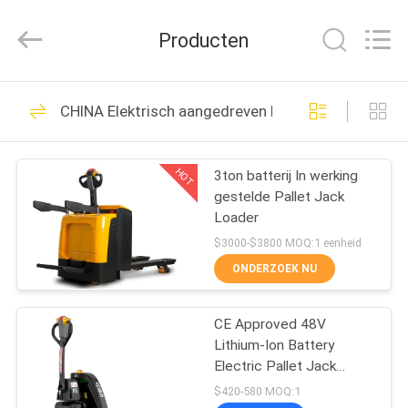
Taizhou
Kayond
Machinery
Producten
Co.,Ltd.
All
Rights
Reserved.
HUIS
169
CHINA Elektrisch aangedreven Palletvrachtwagen
Elektrische
PRODUCTEN
stapelaar
HOT
3ton batterij In werking
gestelde Pallet Jack
VIDEOS
Loader
$3000-$3800 MOQ:1 eenheid
ONGEVEER
ONDERZOEK NU
29
ONS
Semi Elektrische
CE Approved 48V
Lithium-Ion Battery
FABRIEKSREIS
Palletstapelaar
Electric Pallet Jack
Affordable Warehouse
$420-580 MOQ:1