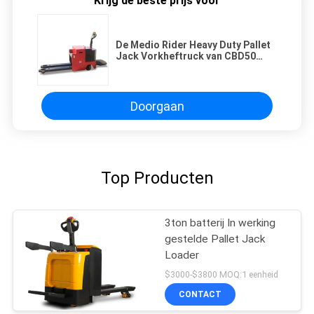
Krijg de beste prijs voor
De Medio Rider Heavy Duty Pallet
Jack Vorkheftruck van CBD50
1.2kw 5T Walkie
Doorgaan
Top Producten
3ton batterij In werking
gestelde Pallet Jack
Loader
$3000-$3800 MOQ:1 eenheid
CONTACT