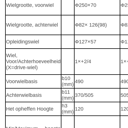
Wielgrootte, voorwiel
Φ250×70
Φ2
Wielgrootte, achterwiel
Φ82× 126(98)
Φ8
Opleidingswiel
Φ127×57
Φ1
Wiel,
Voor/Achterhoeveelheid
1×+2/4
1×
(X=drive-wiel)
b10
Voorwielbasis
490
49
(mm)
b11
Achterwielbasis
370/505
50
(mm)
h3
Het opheffen Hoogte
120
12
(mm)