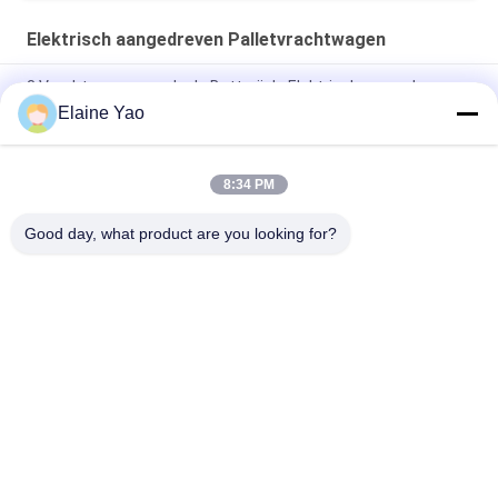
Elektrisch aangedreven Palletvrachtwagen
3 Vrachtwagen van de de Batterij de Elektrisch aangedreven
Pallet van de positie3000kg Hand
Elaine Yao
De Ruiter van ISO Li Battery 1000kg Rider Electric Walkie Pallet
Truck
8:34 PM
AC Motor1.5t Pomp Mini Electric Powered Pallet Truck Jigger
Good day, what product are you looking for?
populaire categorieën
Alle
Elektrische 
Semi Elektrische 
Stapelaar
Palletstapelaar
De Stapelaar Van De 
Handpalletstapelaar
Palletlift
Hydraulische 
Elektrisch 
Handpallettruck
Aangedreven 