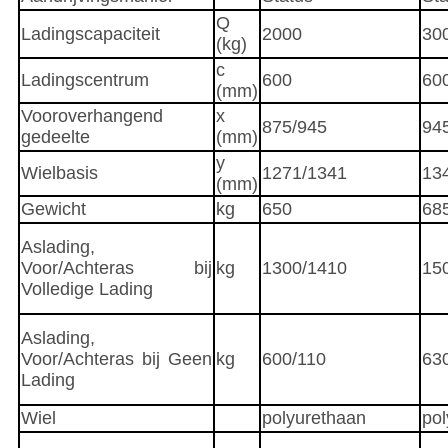
Q
Ladingscapaciteit
2000
30
(kg)
c
Ladingscentrum
600
60
(mm)
Vooroverhangend
x
875/945
94
gedeelte
(mm)
y
Wielbasis
1271/1341
13
(mm)
Gewicht
kg
650
68
Aslading,
Voor/Achteras bij
kg
1300/1410
15
Volledige Lading
Aslading,
Voor/Achteras bij Geen
kg
600/110
63
Lading
Wiel
polyurethaan
pol