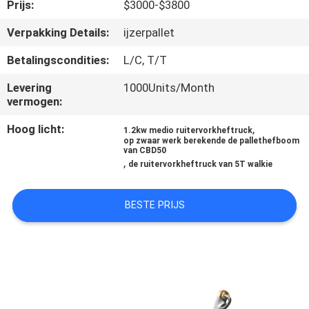
KWALITEITSCONTROLE
Prijs:
$3000-$3800
Verpakking Details:
ijzerpallet
CONTACTEER
Betalingscondities:
L/C, T/T
ONS
Levering
1000Units/Month
vermogen:
NIEUWS
Hoog licht:
,
1.2kw medio ruitervorkheftruck
op zwaar werk berekende de pallethefboom
van CBD50
VERZOEK
,
de ruitervorkheftruck van 5T walkie
OM EEN
CITAAT
BESTE PRIJS
SITEMAP
PRIVACY