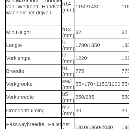
Min/Maximum hoogte
h14
van Werkend Handvat
1150/1430
11
(mm)
wanneer het drijven
h13
Min.Height
82
82
(mm)
l1
Lengte
1780/1850
18
(mm)
l2
Vorklengte
1220
12
(mm)
b1
Breedte
775
77
(mm)
s/e/l
Vorkgrootte
55×170×1150/1220
55
(mm)
b5
Vorkbreedte
550/685
55
(mm)
m2
Grondontruiming
30
30
(mm)
Passwaybreedte, Pallet
Ast
1910/1960/2030
19