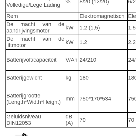
%
8/20 (12/20)
6/2
Volledige/Lege Lading
Rem
Elektromagnetisch
El
De macht van de
kW
1.2 (1,5)
1.5
aandrijvingsmotor
De macht van de
kW
1.2
2.2
liftmotor
Batterijvolt/capaciteit
V/Ah
24/210
24
Batterijgewicht
kg
180
18
Batterijgrootte
mm
750*170*534
75
(Length*Width*Height)
Geluidsniveau
dB
70
70
DIN12053
(A)