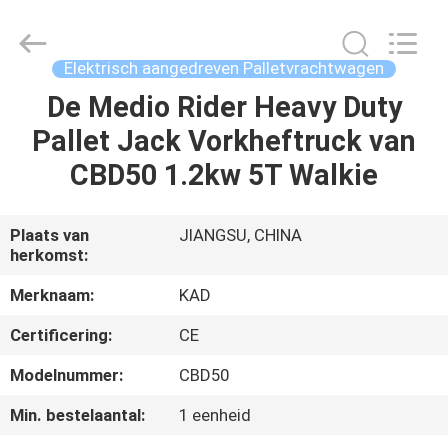
Taizhou
Kayond
Machinery
Co.,Ltd.
All
Elektrisch aangedreven Palletvrachtwagen
Rights
Reserved.
De Medio Rider Heavy Duty
HUIS
Pallet Jack Vorkheftruck van
PRODUCTEN
CBD50 1.2kw 5T Walkie
VIDEOS
Plaats van
JIANGSU, CHINA
herkomst:
ONGEVEER
Merknaam:
KAD
ONS
Certificering:
CE
Modelnummer:
CBD50
FABRIEKSREIS
Min. bestelaantal:
1 eenheid