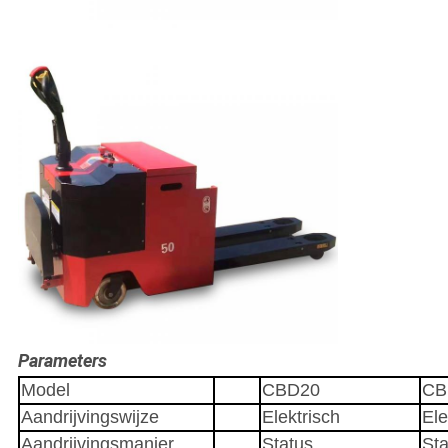
Parameters
Model
CBD20
CB
Aandrijvingswijze
Elektrisch
Ele
Aandrijvingsmanier
Status
Sta