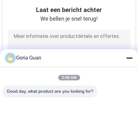
KWALITEITSCONTROLE
Laat een bericht achter
We bellen je snel terug!
CONTACTEER
ONS
NIEUWS
Goria Guan
VERZOEK
2:48 AM
OM EEN
Good day, what product are you looking for?
CITAAT
populaire categorieën
Alle
SITEMAP
Elektrische 
Semi Elektrische 
Stapelaar
Palletstapelaar
PRIVACY