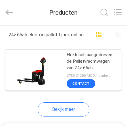
Taizhou
Kayond
Machinery
Producten
Co.,Ltd.
All
Rights
Reserved.
HUIS
24v 65ah electric pallet truck online fabricage
PRODUCTEN
Elektrisch aangedreven
de Palletvrachtwagen
VIDEOS
van 24v 65ah
$780-$1200 MOQ:1 eenheid
ONGEVEER
CONTACT
ONS
Bekijk meer
FABRIEKSREIS