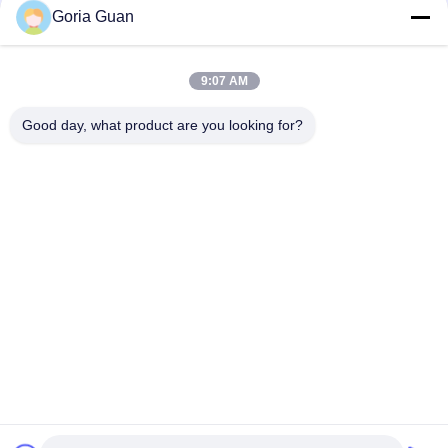
2000kg
Goria Guan
1200KG 24V 210Ah 3 Stadium Elektrische Voetstapelaar
9:07 AM
Stapelaar van de het Dek Elektrische Pallet van Rider Straddle
1500kg 3310lb de Dubbele
Good day, what product are you looking for?
populaire categorieën
Alle
Elektrische 
Semi Elektrische 
Stapelaar
Palletstapelaar
De Stapelaar Van De 
Handpalletstapelaar
Palletlift
Hydraulische 
Elektrisch 
Handpallettruck
Aangedreven 
Palletvrachtwagen
Batterij In Werking 
De Hydraulische 
Gestelde 
Lijst Van De 
Vorkheftruck
Schaarlift