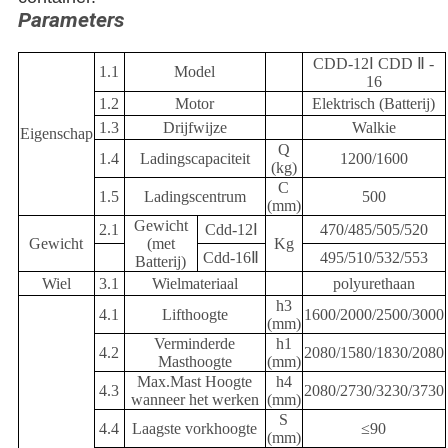
Parameters
CDD-12Ⅰ CDD Ⅱ -
1.1
Model
16
1.2
Motor
Elektrisch (Batterij)
1.3
Drijfwijze
Walkie
Eigenschap
Q
1.4
Ladingscapaciteit
1200/1600
(kg)
C
1.5
Ladingscentrum
500
(mm)
Gewicht
2.1
Cdd-12Ⅰ
470/485/505/520
Gewicht
(met
Kg
Cdd-16Ⅱ
495/510/532/553
Batterij)
Wiel
3.1
Wielmateriaal
polyurethaan
h3
4.1
Lifthoogte
1600/2000/2500/3000
(mm)
Verminderde
h1
4.2
2080/1580/1830/2080
Masthoogte
(mm)
Max.Mast Hoogte
h4
4.3
2080/2730/3230/3730
wanneer het werken
(mm)
S
4.4
Laagste vorkhoogte
≤90
(mm)