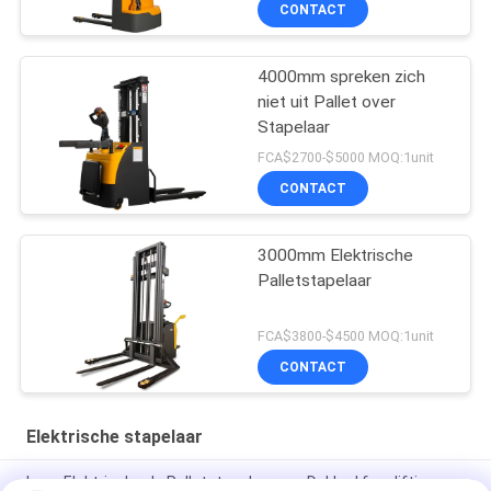
CONTACT
4000mm spreken zich
niet uit Pallet over
Stapelaar
FCA$2700-$5000 MOQ:1unit
CONTACT
3000mm Elektrische
Palletstapelaar
FCA$3800-$4500 MOQ:1unit
CONTACT
Elektrische stapelaar
Lage Elektrische de Palletstapelaar van Dakkad free lifting