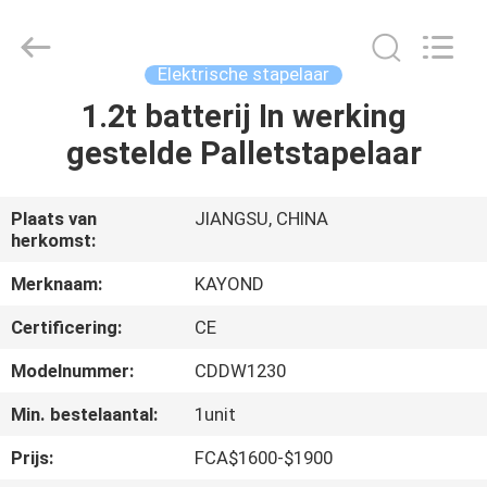
Taizhou
Kayond
Machinery
Co.,Ltd.
All
Elektrische stapelaar
Rights
Reserved.
1.2t batterij In werking
HUIS
gestelde Palletstapelaar
PRODUCTEN
Plaats van
JIANGSU, CHINA
herkomst:
VIDEOS
Merknaam:
KAYOND
ONGEVEER
Certificering:
CE
ONS
Modelnummer:
CDDW1230
Min. bestelaantal:
1unit
FABRIEKSREIS
Prijs:
FCA$1600-$1900