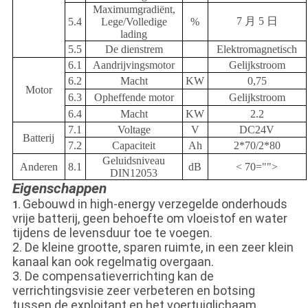
Maximumgradiënt,
7 月 5 日
5.4
Lege/Volledige
%
lading
5.5
De dienstrem
Elektromagnetisch
6.1
Aandrijvingsmotor
Gelijkstroom
6.2
Macht
KW
0,75
Motor
6.3
Opheffende motor
Gelijkstroom
6.4
Macht
KW
2.2
7.1
Voltage
V
DC24V
Batterij
7.2
Capaciteit
Ah
2*70/2*80
Geluidsniveau
Anderen
8.1
dB
< 70="">
DIN12053
Eigenschappen
Gebouwd in high-energy verzegelde onderhouds
1.
vrije batterij, geen behoefte om vloeistof en water
tijdens de levensduur toe te voegen.
2. De kleine grootte, sparen ruimte, in een zeer klein
kanaal kan ook regelmatig overgaan.
3. De compensatieverrichting kan de
verrichtingsvisie zeer verbeteren en botsing
tussen de exploitant en het voertuiglichaam