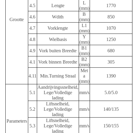
L
4.5
Lengte
1770
(mm)
B
4.6
Wdith
850
Grootte
(mm)
L1
4.7
Vorklengte
1070
(mm)
Y
4.8
Wielbasis
1250
(mm)
B1
4.9
Vork buiten Breedte
680
(mm)
B2
4.1
Vork binnen Breedte
305
(mm)
Met
4.11
Min.Turning Straal
a
1390
(mm)
Aandrijvingssnelheid,
5.1
Lege/Volledige
mm/s
5.0/5.0
lading
Liftsnelheid,
5.2
Lege/Volledige
mm/s
140/135
lading
Liftsnelheid,
Parameters
5.3
Lege/Volledige
mm/s
150/155
lading