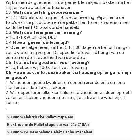
Wij kunnen de goederen in uw gemerkte vakjes inpakken na het 
krijgen van uw autorisatiebrieven.
Q2. 
Wat is uw betalingsvoorwaarden?
A: T/T 30% als storting, en 70% vóór levering. Wij zullen u de 
foto's van de producten en de pakketten tonen alvorens u het 
saldo betaalt. Of zoals onderhandeld
Q3. 
Wat is uw termijnen van levering?
A: FOB- EXW, CIF CFR, DDU.
Q4. 
Hoe ongeveer uw levertijd
?
A: Over het algemeen, zal het 5 tot 30 dagen na het ontvangen 
van uw storting vergen. De specifieke levertijd hangt van de 
punten en de hoeveelheid van uw orde af.
Q5. 
Test u al uw goederen vóór levering?
A: Ja, hebben wij 100%-test vóór levering
Q6: Hoe maakt u tot onze zaken verhouding op lange termijn 
en goede?
1. Wij houden goede kwaliteit en concurrerende prijs om ons 
klantenvoordeel te verzekeren;
2. Wij respecteren elke klant als onze vriend en wij doen oprecht 
zaken en maken vrienden met hen, geen kwestie waar zij uit 
komen
.
3000mm Elektrische Palletstapelaar
Elektrische de Palletstapelaar van 24v 210Ah
3000mm counterbalance elektrische stapelaar