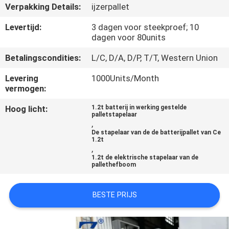
KWALITEITSCONTROLE
Verpakking Details:
ijzerpallet
Levertijd:
3 dagen voor steekproef; 10
CONTACTEER
dagen voor 80units
ONS
Betalingscondities:
L/C, D/A, D/P, T/T, Western Union
Levering
1000Units/Month
NIEUWS
vermogen:
Hoog licht:
1.2t batterij in werking gestelde
palletstapelaar
VERZOEK
,
De stapelaar van de de batterijpallet van Ce
OM EEN
1.2t
,
CITAAT
1.2t de elektrische stapelaar van de
pallethefboom
SITEMAP
BESTE PRIJS
PRIVACY