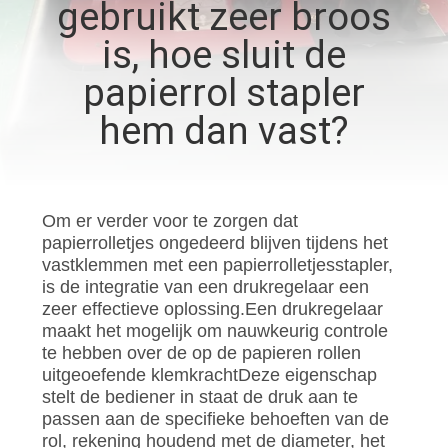
KWALITEITSCONTROLE
gebruikt zeer broos
is, hoe sluit de
CONTACTEER
papierrol stapler
ONS
hem dan vast?
NIEUWS
Om er verder voor te zorgen dat
VERZOEK
papierrolletjes ongedeerd blijven tijdens het
OM EEN
vastklemmen met een papierrolletjesstapler,
is de integratie van een drukregelaar een
CITAAT
zeer effectieve oplossing.Een drukregelaar
maakt het mogelijk om nauwkeurig controle
te hebben over de op de papieren rollen
SITEMAP
uitgeoefende klemkrachtDeze eigenschap
stelt de bediener in staat de druk aan te
passen aan de specifieke behoeften van de
PRIVACY
rol, rekening houdend met de diameter, het