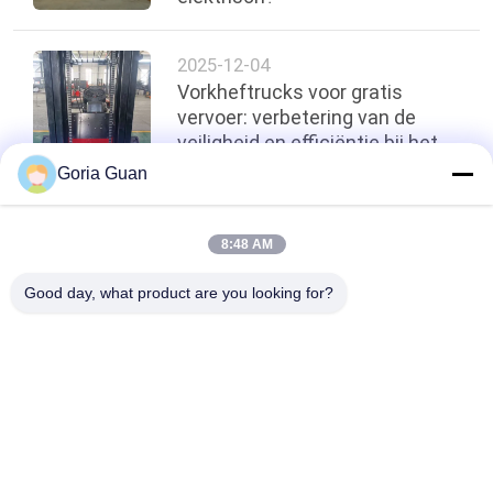
2025-12-04
Vorkheftrucks voor gratis
vervoer: verbetering van de
veiligheid en efficiëntie bij het
laden van containers
Goria Guan
Terug naar boven
8:48 AM
Good day, what product are you looking for?
populaire categorieën
Alle
Elektrische 
Semi Elektrische 
Stapelaar
Palletstapelaar
De Stapelaar Van De 
Handpalletstapelaar
Palletlift