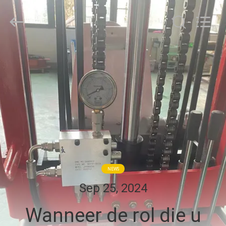
Taizhou
Kayond
Machinery
Co.,Ltd.
All
Rights
Reserved.
HUIS
PRODUCTEN
VIDEOS
ONGEVEER
ONS
NEWS
Sep 25, 2024
FABRIEKSREIS
Wanneer de rol die u