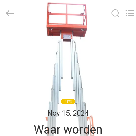
Taizhou
Kayond
Machinery
Co.,Ltd.
All
Rights
Reserved.
HUIS
PRODUCTEN
VIDEOS
ONGEVEER
ONS
NEWS
Nov 15, 2024
FABRIEKSREIS
Waar worden