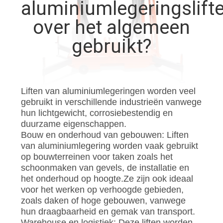
KWALITEITSCONTROLE
aluminiumlegeringslift
over het algemeen
CONTACTEER
gebruikt?
ONS
NIEUWS
Liften van aluminiumlegeringen worden veel
gebruikt in verschillende industrieën vanwege
hun lichtgewicht, corrosiebestendig en
VERZOEK
duurzame eigenschappen.
OM EEN
Bouw en onderhoud van gebouwen: Liften
van aluminiumlegering worden vaak gebruikt
CITAAT
op bouwterreinen voor taken zoals het
schoonmaken van gevels, de installatie en
het onderhoud op hoogte.Ze zijn ook ideaal
SITEMAP
voor het werken op verhoogde gebieden,
zoals daken of hoge gebouwen, vanwege
hun draagbaarheid en gemak van transport.
PRIVACY
Warehouse en logistiek: Deze liften worden