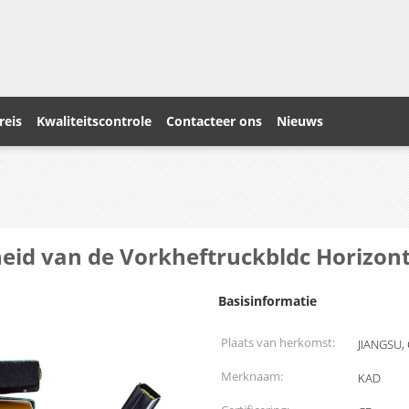
reis
Kwaliteitscontrole
Contacteer ons
Nieuws
eid van de Vorkheftruckbldc Horizont
Basisinformatie
Plaats van herkomst:
JIANGSU,
Merknaam:
KAD