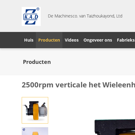
De Machinesco. van Taizhoukayond, Ltd
Huis
Producten
Videos
Ongeveer ons
Fabrieks
Producten
2500rpm verticale het Wieleenh