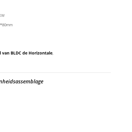
5KW
0*80mm
l van BLDC de Horizontale
,
enheidsassemblage