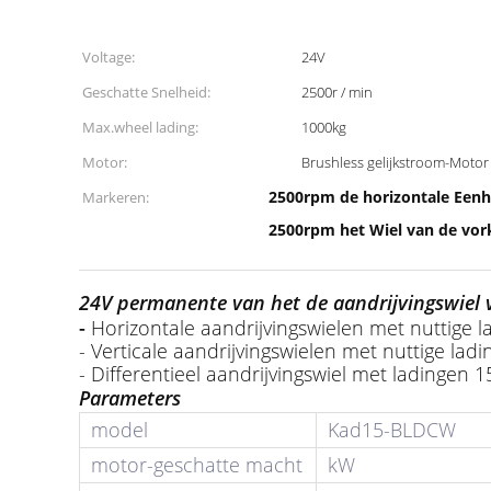
Voltage:
24V
Geschatte Snelheid:
2500r / min
Max.wheel lading:
1000kg
Motor:
Brushless gelijkstroom-Motor
2500rpm de horizontale Eenhe
Markeren:
2500rpm het Wiel van de vor
24V permanente van het de aandrijvingswiel
-
Horizontale aandrijvingswielen met nuttige l
- Verticale aandrijvingswielen met nuttige lad
- Differentieel aandrijvingswiel met ladingen 
Parameters
model
Kad15-BLDCW
motor-geschatte macht
kW