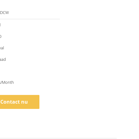
LDCW
d
0
val
aad
s/Month
Contact nu