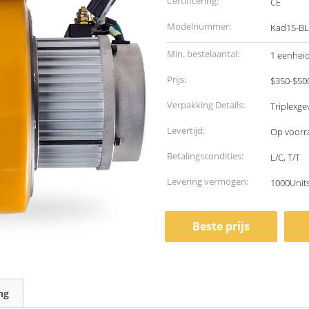
Certificering:
CE
Modelnummer:
Kad15-B
Min. bestelaantal:
1 eenhei
Prijs:
$350-$50
Verpakking Details:
Triplexge
Levertijd:
Op voorr
Betalingscondities:
L/C, T/T
Levering vermogen:
1000Unit
Beste prijs
ng