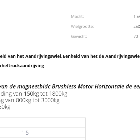
Macht:
1.
Wielgrootte:
25
Gewicht:
70
id van het Aandrijvingswiel
Eenheid van het de Aandrijvingswie
,
kheftruckaandrijving
 van de magneetbldc Brushless Motor Horizontale de e
ading van 150kg tot 1800kg
ing van 800kg tot 3000kg
150kg
1.5