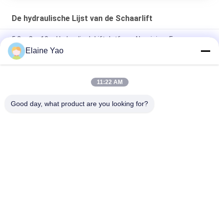
De hydraulische Lijst van de Schaarlift
5.8m 8m 10m Hydraulisch Liftplatform Aluminium Frame
Luchtwerkplatform
Elaine Yao
Werkplatform met dubbele masten 8 meter verticale lift
11:22 AM
Draagbaar 8-14 m elektrisch zelfrijdend mobiel
luchtwerkplatform met dubbele mast Verticale lifttafel
Good day, what product are you looking for?
populaire categorieën
Alle
Elektrische 
Semi Elektrische 
Stapelaar
Palletstapelaar
De Stapelaar Van De 
Handpalletstapelaar
Palletlift
Hydraulische 
Elektrisch 