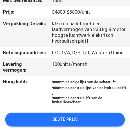
Min. bestelaantal:
1unit
KWALITEITSCONTROLE
Prijs:
$4800-$5800/unit
CONTACTEER
Verpakking Details:
IJzeren pallet met een
laadvermogen van 230 kg 8 meter
ONS
hoogte luchtwerk elektrisch
hydraulisch platf
NIEUWS
Betalingscondities:
L/C, D/A, D/P, T/T, Western Union
Levering
100units/month
VERZOEK
vermogen:
OM EEN
Hoog licht:
,
900mm de enige lijst van de schaarlift
CITAAT
900mm de centrale lijst van de hydraulicalift
,
900mm de centrale lift van de
hydraulicaschaar
SITEMAP
BESTE PRIJS
PRIVACY