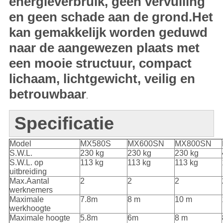
energieverbruik, geen vervuiling
en geen schade aan de grond.Het
kan gemakkelijk worden geduwd
naar de aangewezen plaats met
een mooie structuur, compact
lichaam, lichtgewicht, veilig en
betrouwbaar
.
Specificatie
Model
MX580S
MX600SN
MX800SN
S.W.L.
230 kg
230 kg
230 kg
S.W.L. op
113 kg
113 kg
113 kg
uitbreiding
Max.Aantal
2
2
2
werknemers
Maximale
7.8m
8 m
10 m
werkhoogte
Maximale hoogte
5.8m
6m
8 m