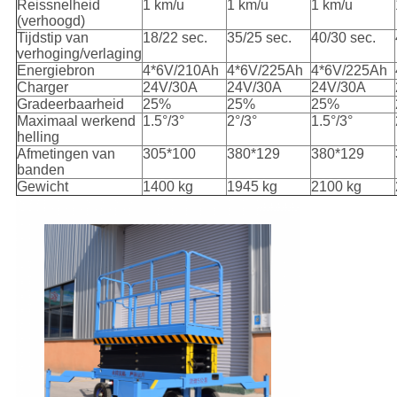
Reissnelheid
1 km/u
1 km/u
1 km/u
(verhoogd)
Tijdstip van
18/22 sec.
35/25 sec.
40/30 sec.
verhoging/verlaging
Energiebron
4*6V/210Ah
4*6V/225Ah
4*6V/225Ah
Charger
24V/30A
24V/30A
24V/30A
Gradeerbaarheid
25%
25%
25%
Maximaal werkend
1.5°/3°
2°/3°
1.5°/3°
helling
Afmetingen van
305*100
380*129
380*129
banden
Gewicht
1400 kg
1945 kg
2100 kg