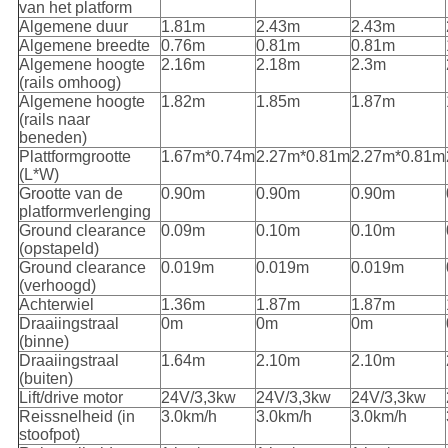
van het platform
Algemene duur
1.81m
2.43m
2.43m
Algemene breedte
0.76m
0.81m
0.81m
Algemene hoogte
2.16m
2.18m
2.3m
(rails omhoog)
Algemene hoogte
1.82m
1.85m
1.87m
(rails naar
beneden)
Plattformgrootte
1.67m*0.74m
2.27m*0.81m
2.27m*0.81m
(L*W)
Grootte van de
0.90m
0.90m
0.90m
platformverlenging
Ground clearance
0.09m
0.10m
0.10m
(opstapeld)
Ground clearance
0.019m
0.019m
0.019m
(verhoogd)
Achterwiel
1.36m
1.87m
1.87m
Draaiingstraal
0m
0m
0m
(binne)
Draaiingstraal
1.64m
2.10m
2.10m
(buiten)
Lift/drive motor
24V/3,3kw
24V/3,3kw
24V/3,3kw
Reissnelheid (in
3.0km/h
3.0km/h
3.0km/h
stoofpot)