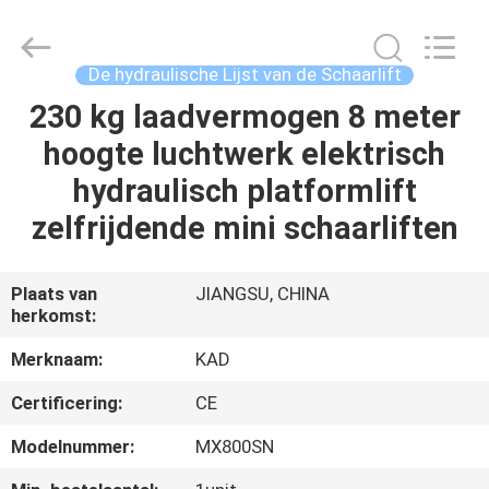
Taizhou
Kayond
Machinery
Co.,Ltd.
All
De hydraulische Lijst van de Schaarlift
Rights
Reserved.
230 kg laadvermogen 8 meter
HUIS
hoogte luchtwerk elektrisch
PRODUCTEN
hydraulisch platformlift
zelfrijdende mini schaarliften
VIDEOS
Plaats van
JIANGSU, CHINA
herkomst:
ONGEVEER
ONS
Merknaam:
KAD
Certificering:
CE
FABRIEKSREIS
Modelnummer:
MX800SN