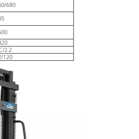
50/680
05
500
420
C/2.2
2/120