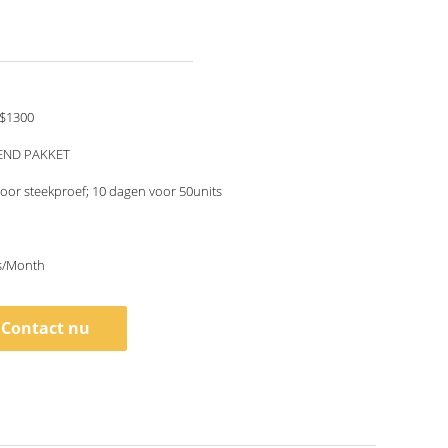
$1300
END PAKKET
oor steekproef; 10 dagen voor 50units
s/Month
Contact nu