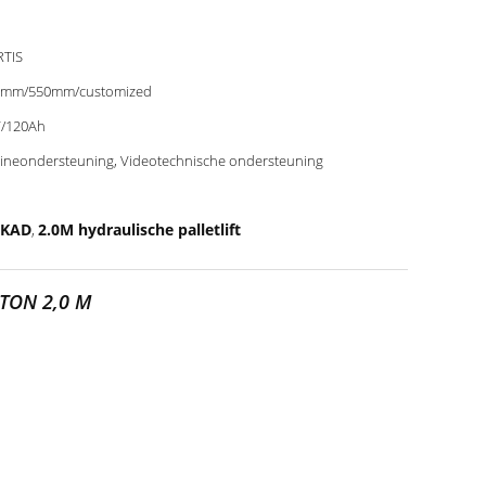
TIS
0mm/550mm/customized
/120Ah
ineondersteuning, Videotechnische ondersteuning
t KAD
2.0M hydraulische palletlift
,
 TON 2,0 M