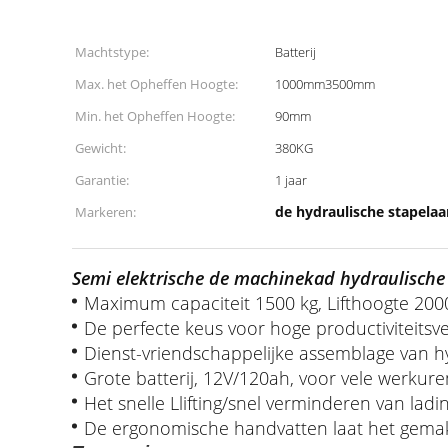
Machtstype:
Batterij
Max. het Opheffen Hoogte:
1000mm3500mm
Min. het Opheffen Hoogte:
90mm
Gewicht:
380KG
Garantie:
1 jaar
de hydraulische stapelaa
Markeren:
Semi elektrische de machinekad hydraulische 
Maximum capaciteit 1500 kg, Lifthoogte 2
De perfecte keus voor hoge productiviteitsv
Dienst-vriendschappelijke assemblage van hyd
Grote batterij, 12V/120ah, voor vele werkuren
Het snelle Llifting/snel verminderen van ladi
De ergonomische handvatten laat het gemak