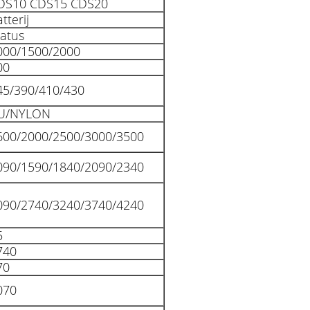
DS10 CDS15 CDS20
tterij
tatus
000/1500/2000
00
45/390/410/430
U/NYLON
600/2000/2500/3000/3500
090/1590/1840/2090/2340
090/2740/3240/3740/4240
5
740
70
070