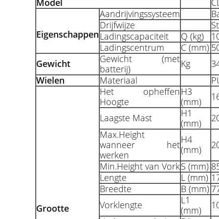
Model
C
Aandrijvingssysteem
Ba
Drijfwijze
S
Eigenschappen
Ladingscapaciteit
Q (kg)
1
Ladingscentrum
C (mm)
5
Gewicht (met
Gewicht
Kg
3
batterij)
Wielen
Materiaal
P
Het opheffen
H3
1
Hoogte
(mm)
H1
Laagste Mast
2
(mm)
Max.Height
H4
wanneer het
2
(mm)
werken
Min.Height van Vork
S (mm)
8
Lengte
L (mm)
1
Breedte
B (mm)
7
L1
Vorklengte
1
Grootte
(mm)