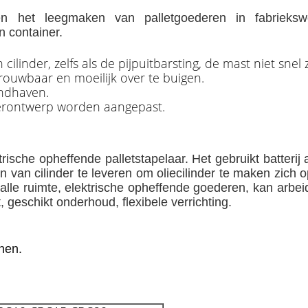
 het leegmaken van palletgoederen in fabriekswo
n container.
linder, zelfs als de pijpuitbarsting, de mast niet snel 
ouwbaar en moeilijk over te buigen.
andhaven.
kerontwerp worden aangepast.
trische opheffende palletstapelaar. Het gebruikt batterij
fen van cilinder te leveren om oliecilinder te maken zi
malle ruimte, elektrische opheffende goederen, kan arbei
, geschikt onderhoud, flexibele verrichting.
nen.