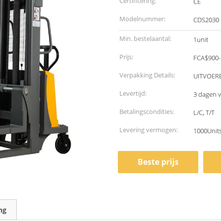
Certificering:
CE
Modelnummer:
CDS2030
Min. bestelaantal:
1unit
Prijs:
FCA$900-
Verpakking Details:
UITVOER
Levertijd:
3 dagen v
Betalingscondities:
L/C, T/T
Levering vermogen:
1000Unit
Beste prijs
ng