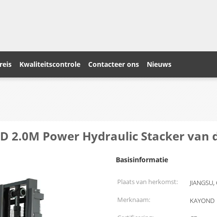
reis
Kwaliteitscontrole
Contacteer ons
Nieuws
AD 2.0M Power Hydraulic Stacker van 
Basisinformatie
Plaats van herkomst:
JIANGSU,
Merknaam:
KAYOND