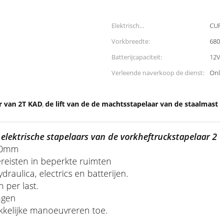
Elektrisch
CUR
Controlemechanisme:
Vorkbreedte:
68
Batterijcapaciteit:
12V
Verleende naverkoop de dienst:
Onl
r van 2T KAD
de lift van de de machtsstapelaar van de staalmas
,
elektrische stapelaars van de vorkheftruckstapelaar 2
000mm
ereisten in beperkte ruimten
raulica, electrics en batterijen.
 per last.
ngen
kelijke manoeuvreren toe.