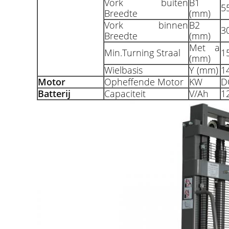
Vork buiten
B1
5
Breedte
(mm)
Vork binnen
B2
3
Breedte
(mm)
Met a
Min.Turning Straal
1
(mm)
Wielbasis
Y (mm)
1
Motor
Opheffende Motor
KW
D
Batterij
Capaciteit
V/Ah
1