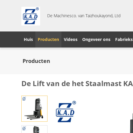
De Machinesco. van Taizhoukayond, Ltd
Huis
Producten
Videos
Ongeveer ons
Fabrieks
Producten
De Lift van de het Staalmast K