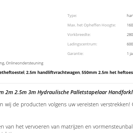
Type:
han
Max. het Opheffen Hoogte:
16
Vorkbreedte:
28
Ladingscentrum:
60
Garantie:
1 j
ng, Onlineondersteuning
etheftoestel
2.5m handliftvrachtwagen
550mm 2.5m het heftoest
,
,
 2m 2.5m 3m Hydraulische Palletstapelaar Handforkli
n wij de producten volgens uw vereisten verstrekken! 
n van het vervoeren van matrijzen en vormensteunbalk