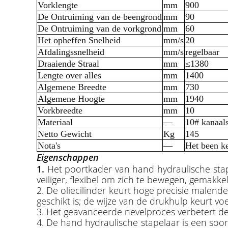
Vorklengte
mm
900
De Ontruiming van de beengrond
mm
90
De Ontruiming van de vorkgrond
mm
60
Het opheffen Snelheid
mm/s
20
Afdalingssnelheid
mm/s
regelbaar
Draaiende Straal
mm
≤1380
Lengte over alles
mm
1400
Algemene Breedte
mm
730
Algemene Hoogte
mm
1940
Vorkbreedte
mm
10
Materiaal
—
10# kanaals
Netto Gewicht
Kg
145
Nota's
—
Het been ke
Eigenschappen
1.
Het poortkader van hand hydraulische stap
veiliger, flexibel om zich te bewegen, gemakk
2. De oliecilinder keurt hoge precisie malen
geschikt is; de wijze van de drukhulp keurt vo
3. Het geavanceerde nevelproces verbetert d
4. De hand hydraulische stapelaar is een soort