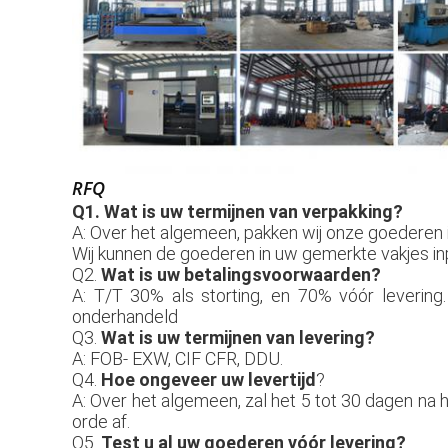
RFQ
Q1. 
Wat is uw termijnen van verpakking?
A: Over het algemeen, pakken wij onze goederen i
Wij kunnen de goederen in uw gemerkte vakjes inp
Q2. 
Wat is uw betalingsvoorwaarden?
A: T/T 30% als storting, en 70% vóór levering.
onderhandeld
Q3. 
Wat is uw termijnen van levering?
A: FOB- EXW, CIF CFR, DDU.
Q4. 
Hoe ongeveer uw levertijd
?
A: Over het algemeen, zal het 5 tot 30 dagen na 
orde af.
Q5. 
Test u al uw goederen vóór levering?