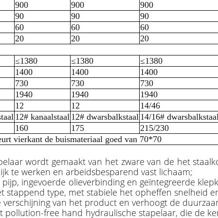
900
900
900
90
90
90
60
60
60
20
20
20
≤1380
≤1380
≤1380
1400
1400
1400
730
730
730
1940
1940
1940
12
12
14/46
taal
12# kanaalstaal
12# dwarsbalkstaal
14/16# dwarsbalkstaa
160
175
215/230
urt vierkant de buismateriaal goed van 70*70
elaar wordt gemaakt van het zware van de het staalko
elijk te werken en arbeidsbesparend vast lichaam;
de pijp, ingevoerde olieverbinding en geïntegreerde k
et stappend type, met stabiele het opheffen snelheid en
e verschijning van het product en verhoogt de duurzaa
 pollution-free hand hydraulische stapelaar, die de ke