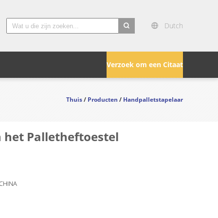
Dutch
search
Verzoek om een Citaat
Thuis
/
Producten
/
Handpalletstapelaar
et Palletheftoestel
 CHINA