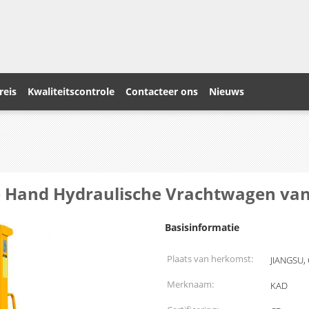
reis
Kwaliteitscontrole
Contacteer ons
Nieuws
Hand Hydraulische Vrachtwagen van h
Basisinformatie
Plaats van herkomst:
JIANGSU,
Merknaam:
KAD