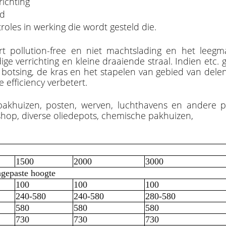
richting
id
oles in werking die wordt gesteld die.
rt pollution-free en niet machtslading en het lee
ige verrichting en kleine draaiende straal. Indien etc.
 botsing, de kras en het stapelen van gebied van dele
efficiency verbetert.
 pakhuizen, posten, werven, luchthavens en andere 
shop, diverse oliedepots, chemische pakhuizen,
1500
2000
3000
ngepaste hoogte
100
100
100
240-580
240-580
280-580
580
580
580
730
730
730