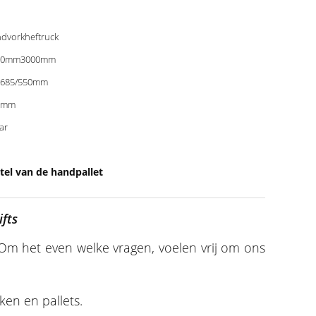
dvorkheftruck
00mm3000mm
0685/550mm
0mm
aar
el van de handpallet
fts
Om het even welke vragen, voelen vrij om ons
en en pallets.