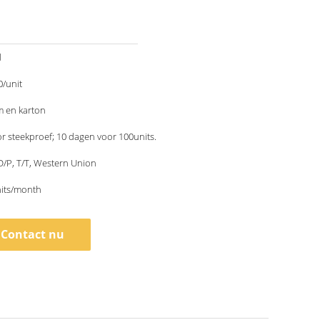
d
/unit
lm en karton
r steekproef; 10 dagen voor 100units.
 D/P, T/T, Western Union
its/month
Contact nu