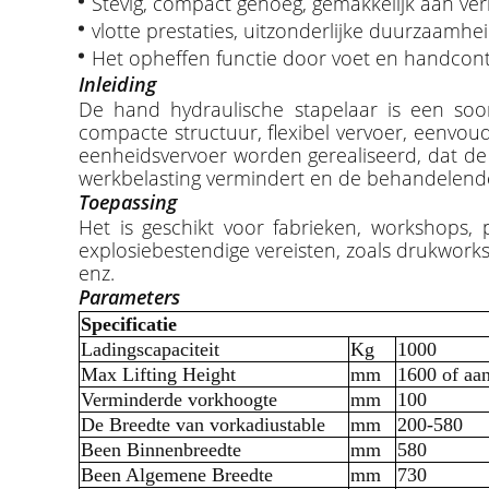
Stevig, compact genoeg, gemakkelijk aan ver
vlotte prestaties, uitzonderlijke duurzaamhe
Het opheffen functie door voet en handcontr
Inleiding
De hand hydraulische stapelaar is een soo
compacte structuur, flexibel vervoer, eenvoud
eenheidsvervoer worden gerealiseerd, dat de
werkbelasting vermindert en de behandelende 
Toepassing
Het is geschikt voor fabrieken, workshops,
explosiebestendige vereisten, zoals drukwork
enz.
Parameters
Specificatie
Ladingscapaciteit
Kg
1000
Max Lifting Height
mm
1600 of aa
Verminderde vorkhoogte
mm
100
De Breedte van vorkadiustable
mm
200-580
Been Binnenbreedte
mm
580
Been Algemene Breedte
mm
730