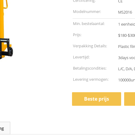
Certificering:
CE
Modelnummer:
MS2016
Min. bestelaantal:
1 eenhei
Prijs:
$180-$300
Verpakking Details:
Plastic fi
Levertijd:
3days voo
Betalingscondities:
L/C, D/A,
Levering vermogen:
100000un
Beste prijs
ng