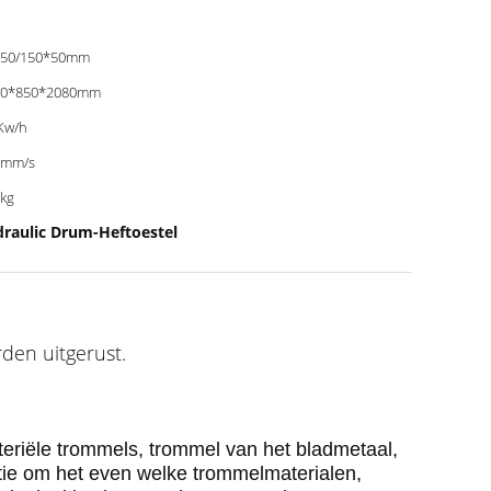
*50/150*50mm
30*850*2080mm
Kw/h
0mm/s
kg
draulic Drum-Heftoestel
den uitgerust.
eriële trommels, trommel van het bladmetaal,
tie om het even welke trommelmaterialen,