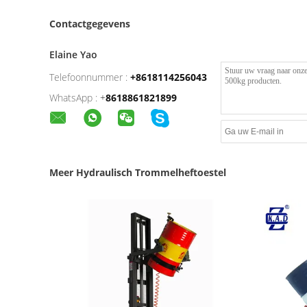
Contactgegevens
Elaine Yao
Telefoonnummer :
+8618114256043
WhatsApp :
+
8618861821899
Meer Hydraulisch Trommelheftoestel