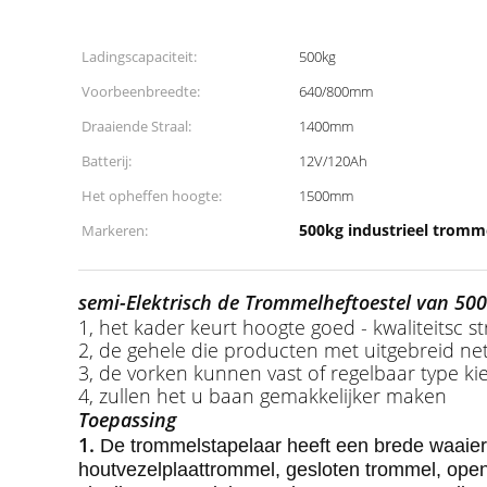
Ladingscapaciteit:
500kg
Voorbeenbreedte:
640/800mm
Draaiende Straal:
1400mm
Batterij:
12V/120Ah
Het opheffen hoogte:
1500mm
500kg industrieel tromm
Markeren:
semi-Elektrisch de Trommelheftoestel van 5
1, het kader keurt hoogte goed - kwaliteitsc str
2, de gehele die producten met uitgebreid ne
3, de vorken kunnen vast of regelbaar type ki
4, zullen het u baan gemakkelijker maken
Toepassing
1.
De trommelstapelaar heeft een brede waaier
houtvezelplaattrommel, gesloten trommel, ope