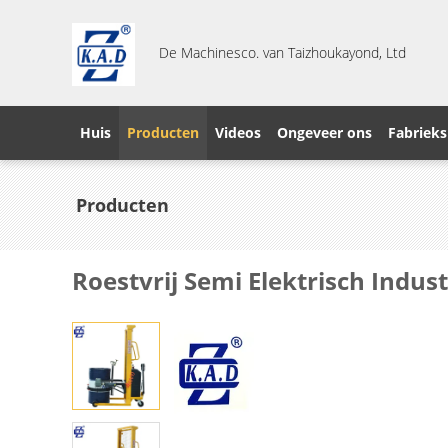
De Machinesco. van Taizhoukayond, Ltd
Huis
Producten
Videos
Ongeveer ons
Fabrieks
Producten
Roestvrij Semi Elektrisch Indu