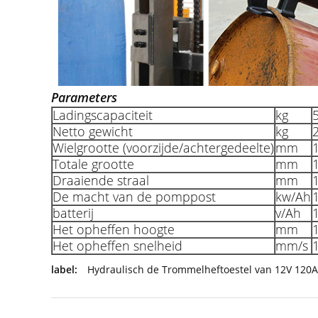
Parameters
Ladingscapaciteit
kg
Netto gewicht
kg
Wielgrootte (voorzijde/achtergedeelte)
mm
Totale grootte
mm
Draaiende straal
mm
De macht van de pomppost
kw/Ah
1
batterij
v/Ah
Het opheffen hoogte
mm
Het opheffen snelheid
mm/s
label:
Hydraulisch de Trommelheftoestel van 12V 120