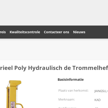
reis
Kwaliteitscontrole
Contacteer ons
Nieuws
strieel Poly Hydraulisch de Trommelhe
Basisinformatie
Plaats van herkomst:
JIANGSU,
Merknaam:
KAD