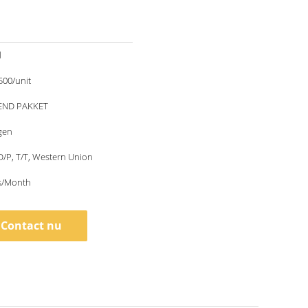
d
500/unit
END PAKKET
gen
 D/P, T/T, Western Union
s/Month
Contact nu