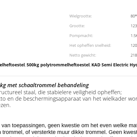
Wielgrootte:
80
Grootte:
12
Pompmacht:
1.5
Het opheffen snelheid:
12
Netto gewicht:
218
elheftoestel
500kg polytrommelheftoestel
KAD Semi Electric Hy
,
,
00kg met schaaltrommel behandeling
uctureel staal, die stabielere veiligheid opheffen;
tto en de beschermingsapparaat van het wielkader wor
ezen.
 van toepassingen, geen kwestie om het even welke mat
n trommel, of versterkte muur dikke trommel. Geen kwes