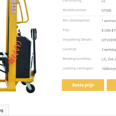
Certificering:
CE
Modelnummer:
DT500
Min. bestelaantal:
1 eenhei
Prijs:
$1200-$1
Verpakking Details:
UITVOER
Levertijd:
3 werkda
Betalingscondities:
L/C, D/A,
Levering vermogen:
1000Unit
Beste prijs
ng