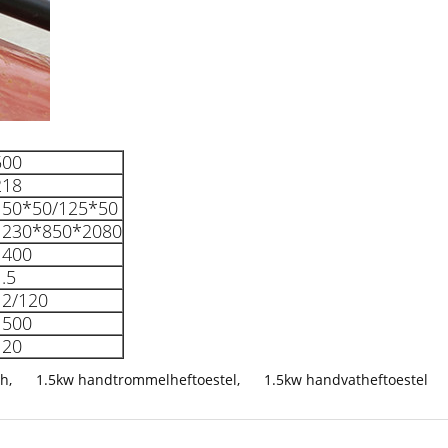
500
218
150*50/125*50
1230*850*2080
1400
.5
12/120
1500
120
Ah
,
1.5kw handtrommelheftoestel
,
1.5kw handvatheftoestel