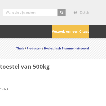
Dutch
search
Verzoek om een Citaat
Thuis
/
Producten
/
Hydraulisch Trommelheftoestel
ftoestel van 500kg
 CHINA