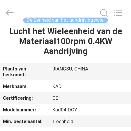
Taizhou
Kayond
Machinery
Co.,Ltd.
All
De Eenheid van het aandrijvingswiel
Rights
Reserved.
Lucht het Wieleenheid van de
HUIS
Materiaal100rpm 0.4KW
PRODUCTEN
Aandrijving
VIDEOS
Plaats van
JIANGSU, CHINA
herkomst:
ONGEVEER
Merknaam:
KAD
ONS
Certificering:
CE
Modelnummer:
Kad04-DCY
FABRIEKSREIS
Min. bestelaantal:
1 eenheid