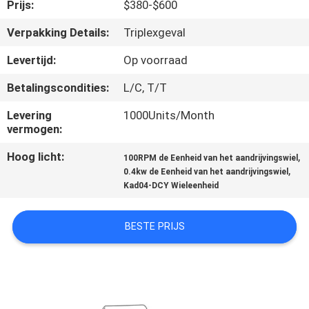
KWALITEITSCONTROLE
Prijs:
$380-$600
Verpakking Details:
Triplexgeval
CONTACTEER
Levertijd:
Op voorraad
ONS
Betalingscondities:
L/C, T/T
NIEUWS
Levering
1000Units/Month
vermogen:
Hoog licht:
,
VERZOEK
100RPM de Eenheid van het aandrijvingswiel
,
0.4kw de Eenheid van het aandrijvingswiel
OM EEN
Kad04-DCY Wieleenheid
CITAAT
BESTE PRIJS
SITEMAP
PRIVACY