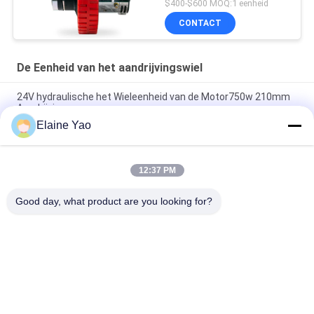
$400-$600 MOQ:1 eenheid
CONTACT
De Eenheid van het aandrijvingswiel
24V hydraulische het Wieleenheid van de Motor750w 210mm
Aandrijving
Elaine Yao
De permanente Assemblage van het de Aandrijvingswiel van
de Magneet0.75kw gelijkstroom Motor Horizontale
12:37 PM
Lucht het Wieleenheid van de Materiaal100rpm 0.4KW
Aandrijving
Good day, what product are you looking for?
populaire categorieën
Alle
Elektrische 
Semi Elektrische 
Stapelaar
Palletstapelaar
De Stapelaar Van De 