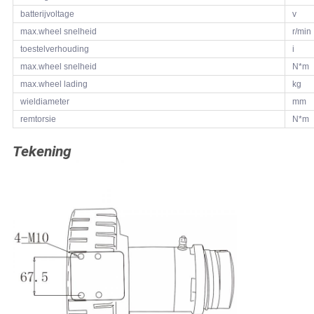
batterijvoltage
v
max.wheel snelheid
r/min
toestelverhouding
i
max.wheel snelheid
N*m
max.wheel lading
kg
wieldiameter
mm
remtorsie
N*m
Tekening