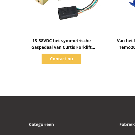
Toon details
13-58VDC het symmetrische
Van het
Gaspedaal van Curtis Forklift
Temo20
Accessories ET126
Contact nu
Categorieën
Fabriek