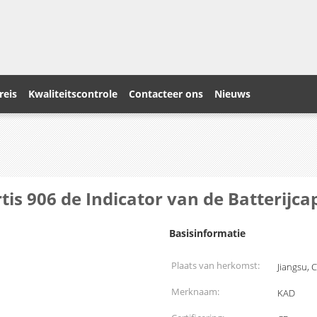
reis
Kwaliteitscontrole
Contacteer ons
Nieuws
s 906 de Indicator van de Batterijcap
Basisinformatie
Plaats van herkomst:
Jiangsu, 
Merknaam:
KAD