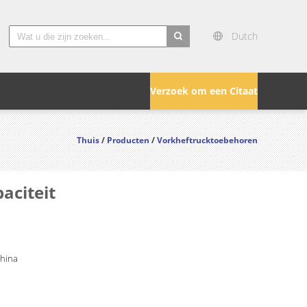
Dutch
search
Verzoek om een Citaat
Thuis
/
Producten
/
Vorkheftrucktoebehoren
aciteit
China