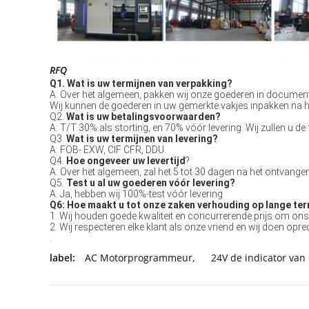
RFQ
Q1. 
Wat is uw termijnen van verpakking?
A: Over het algemeen, pakken wij onze goederen in document p
Wij kunnen de goederen in uw gemerkte vakjes inpakken na he
Q2. 
Wat is uw betalingsvoorwaarden?
A: T/T 30% als storting, en 70% vóór levering. Wij zullen u d
Q3. 
Wat is uw termijnen van levering?
A: FOB- EXW, CIF CFR, DDU.
Q4. 
Hoe ongeveer uw levertijd
?
A: Over het algemeen, zal het 5 tot 30 dagen na het ontvangen
Q5. 
Test u al uw goederen vóór levering?
A: Ja, hebben wij 100%-test vóór levering
Q6: Hoe maakt u tot onze zaken verhouding op lange te
1. Wij houden goede kwaliteit en concurrerende prijs om ons
2. Wij respecteren elke klant als onze vriend en wij doen op
.
label:
AC Motorprogrammeur
,
24V de indicator van 