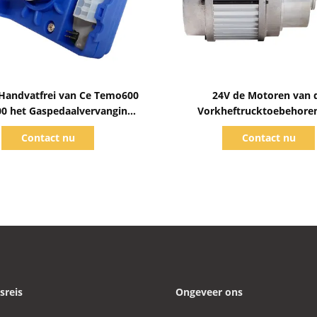
Toon details
Toon details
 Handvatfrei van Ce Temo600
24V de Motoren van 
0 het Gaspedaalvervanging
Vorkheftrucktoebehore
van PCB
gelijkstroom 1.5KW v
Contact nu
Contact nu
Aandrijvingswielen
sreis
Ongeveer ons