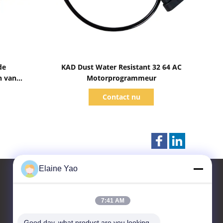
Toon details
de
KAD Dust Water Resistant 32 64 AC
n van
Motorprogrammeur
oor
Contact nu
Elaine Yao
7:41 AM
Contacteer ons
Good day, what product are you looking 