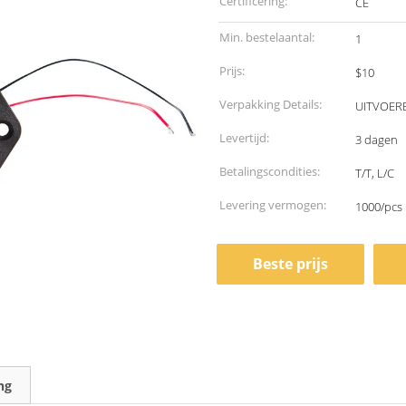
Certificering:
CE
Min. bestelaantal:
1
Prijs:
$10
Verpakking Details:
UITVOER
Levertijd:
3 dagen
Betalingscondities:
T/T, L/C
Levering vermogen:
1000/pcs
Beste prijs
ng