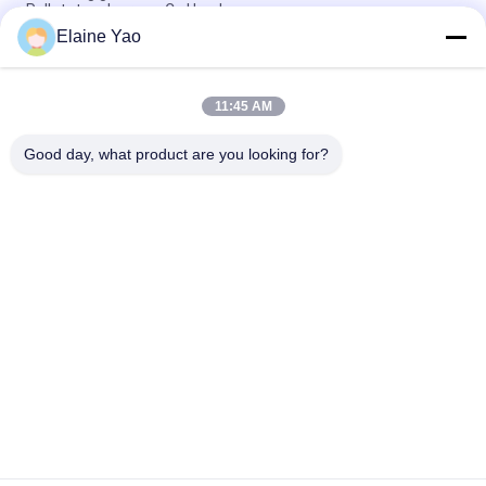
Palletstapelaar van Ce Hand
Elaine Yao
De Gang van MOS Control Standing 2T 4.5m achter de
Stapelaar van de Palletlift
11:45 AM
De logistiek door:sturen 2000KG 6M Counterbalance Electric
Stacker
Good day, what product are you looking for?
populaire categorieën
Alle
Elektrische 
Semi Elektrische 
Stapelaar
Palletstapelaar
De Stapelaar Van De 
Handpalletstapelaar
Palletlift
Hydraulische 
Elektrisch 
Handpallettruck
Aangedreven 
Palletvrachtwagen
Batterij In Werking 
De Hydraulische 
Gestelde 
Lijst Van De 