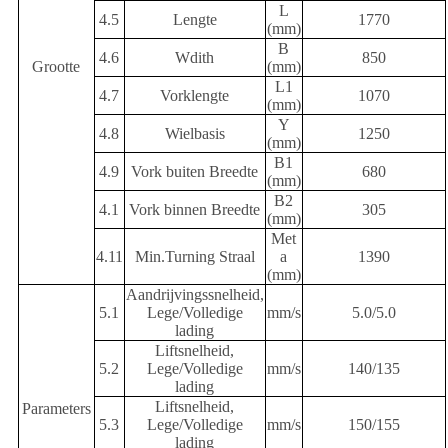
L
4.5
Lengte
1770
(mm)
B
4.6
Wdith
850
Grootte
(mm)
L1
4.7
Vorklengte
1070
(mm)
Y
4.8
Wielbasis
1250
(mm)
B1
4.9
Vork buiten Breedte
680
(mm)
B2
4.1
Vork binnen Breedte
305
(mm)
Met
4.11
Min.Turning Straal
a
1390
(mm)
Aandrijvingssnelheid,
5.1
Lege/Volledige
mm/s
5.0/5.0
lading
Liftsnelheid,
5.2
Lege/Volledige
mm/s
140/135
lading
Liftsnelheid,
Parameters
5.3
Lege/Volledige
mm/s
150/155
lading