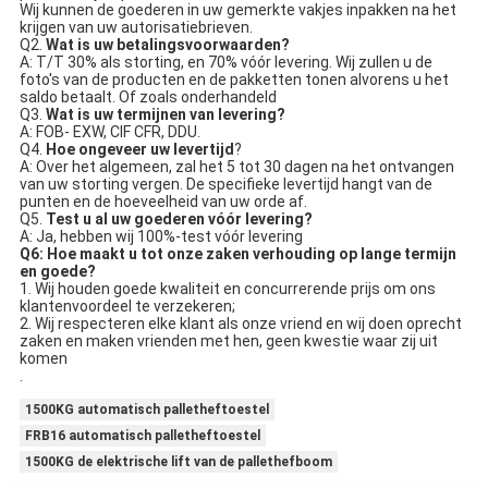
Wij kunnen de goederen in uw gemerkte vakjes inpakken na het 
krijgen van uw autorisatiebrieven.
Q2. 
Wat is uw betalingsvoorwaarden?
A: T/T 30% als storting, en 70% vóór levering. Wij zullen u de 
foto's van de producten en de pakketten tonen alvorens u het 
saldo betaalt. Of zoals onderhandeld
Q3. 
Wat is uw termijnen van levering?
A: FOB- EXW, CIF CFR, DDU.
Q4. 
Hoe ongeveer uw levertijd
?
A: Over het algemeen, zal het 5 tot 30 dagen na het ontvangen 
van uw storting vergen. De specifieke levertijd hangt van de 
punten en de hoeveelheid van uw orde af.
Q5. 
Test u al uw goederen vóór levering?
A: Ja, hebben wij 100%-test vóór levering
Q6: Hoe maakt u tot onze zaken verhouding op lange termijn 
en goede?
1. Wij houden goede kwaliteit en concurrerende prijs om ons 
klantenvoordeel te verzekeren;
2. Wij respecteren elke klant als onze vriend en wij doen oprecht 
zaken en maken vrienden met hen, geen kwestie waar zij uit 
komen
.
1500KG automatisch palletheftoestel
FRB16 automatisch palletheftoestel
1500KG de elektrische lift van de pallethefboom