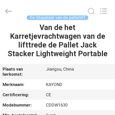
Taizhou
Kayond
Machinery
Co.,Ltd.
All
De Stapelaar van de palletlift
Rights
Reserved.
Van de het
HUIS
Karretjevrachtwagen van de
PRODUCTEN
lifttrede de Pallet Jack
Stacker Lightweight Portable
VIDEOS
Plaats van
Jiangsu, China
herkomst:
ONGEVEER
ONS
Merknaam:
KAYOND
Certificering:
CE
FABRIEKSREIS
Modelnummer:
CDDW1630