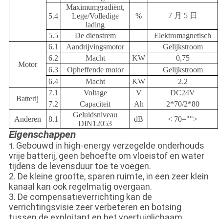
Maximumgradiënt,
7 月 5 日
5.4
Lege/Volledige
%
lading
5.5
De dienstrem
Elektromagnetisch
6.1
Aandrijvingsmotor
Gelijkstroom
6.2
Macht
KW
0,75
Motor
6.3
Opheffende motor
Gelijkstroom
6.4
Macht
KW
2.2
7.1
Voltage
V
DC24V
Batterij
7.2
Capaciteit
Ah
2*70/2*80
Geluidsniveau
Anderen
8.1
dB
< 70="">
DIN12053
Eigenschappen
Gebouwd in high-energy verzegelde onderhouds
1.
vrije batterij, geen behoefte om vloeistof en water
tijdens de levensduur toe te voegen.
2. De kleine grootte, sparen ruimte, in een zeer klein
kanaal kan ook regelmatig overgaan.
3. De compensatieverrichting kan de
verrichtingsvisie zeer verbeteren en botsing
tussen de exploitant en het voertuiglichaam