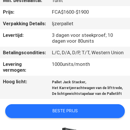
Min. bestelaantal:
1unit
KWALITEITSCONTROLE
Prijs:
FCA$1600-$1900
CONTACTEER
Verpakking Details:
Ijzerpallet
ONS
Levertijd:
3 dagen voor steekproef; 10
dagen voor 80units
NIEUWS
Betalingscondities:
L/C, D/A, D/P, T/T, Western Union
Levering
1000units/month
VERZOEK
vermogen:
OM EEN
Hoog licht:
,
Pallet Jack Stacker
CITAAT
,
Het Karretjevrachtwagen van de lifttrede
De lichtgewichtstapelaar van de Palletlift
SITEMAP
BESTE PRIJS
PRIVACY