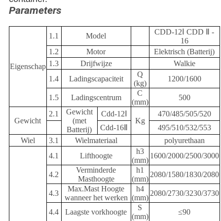
Parameters
CDD-12Ⅰ CDD Ⅱ -
1.1
Model
16
1.2
Motor
Elektrisch (Batterij)
1.3
Drijfwijze
Walkie
Eigenschap
Q
1.4
Ladingscapaciteit
1200/1600
(kg)
C
1.5
Ladingscentrum
500
(mm)
Gewicht
2.1
Cdd-12Ⅰ
470/485/505/520
Gewicht
(met
Kg
Cdd-16Ⅱ
495/510/532/553
Batterij)
Wiel
3.1
Wielmateriaal
polyurethaan
h3
4.1
Lifthoogte
1600/2000/2500/3000
(mm)
Verminderde
h1
4.2
2080/1580/1830/2080
Masthoogte
(mm)
Max.Mast Hoogte
h4
4.3
2080/2730/3230/3730
wanneer het werken
(mm)
S
4.4
Laagste vorkhoogte
≤90
(mm)