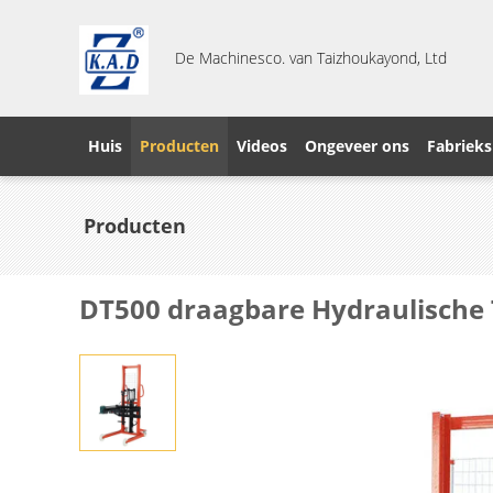
De Machinesco. van Taizhoukayond, Ltd
Huis
Producten
Videos
Ongeveer ons
Fabrieks
Producten
DT500 draagbare Hydraulische 