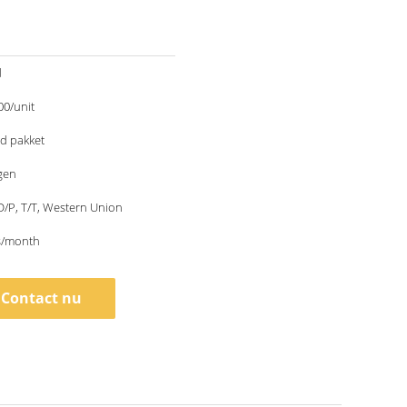
d
00/unit
d pakket
gen
 D/P, T/T, Western Union
s/month
Contact nu