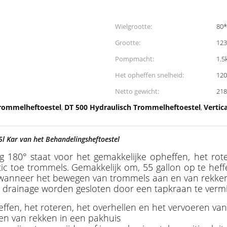
Wielgrootte:
80
Grootte:
12
Pompmacht:
1.5
Het opheffen snelheid:
12
Netto gewicht:
218
Trommelheftoestel
DT 500 Hydraulisch Trommelheftoestel
Vertic
,
,
l Kar van het Behandelingsheftoestel
180° staat voor het gemakkelijke opheffen, het rote
stic toe trommels. Gemakkelijk om, 55 gallon op te hef
's wanneer het bewegen van trommels aan en van rekken
r drainage worden gesloten door een tapkraan te vermi
ffen, het roteren, het overhellen en het vervoeren van
en van rekken in een pakhuis