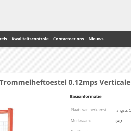
reis
Kwaliteitscontrole
Contacteer ons
Nieuws
Trommelheftoestel 0.12mps Verticale
Basisinformatie
Plaats van herkomst:
Jiangsu, 
Merknaam:
KAD