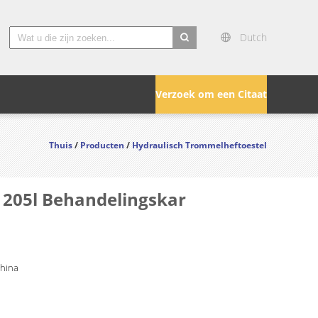
Dutch
search
Verzoek om een Citaat
Thuis
/
Producten
/
Hydraulisch Trommelheftoestel
 205l Behandelingskar
China