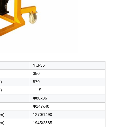
Ytd-35
350
)
570
)
1115
Φ80x36
Φ147x40
mm)
1270/1490
mm)
1945/2385