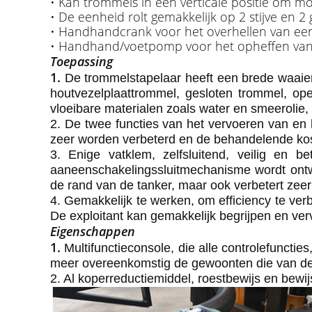
• Kan trommels in een verticale positie om mo
• De eenheid rolt gemakkelijk op 2 stijve en 
• Handhandcrank voor het overhellen van ee
• Handhand/voetpomp voor het opheffen va
Toepassing
1.
De trommelstapelaar heeft een brede waaie
houtvezelplaattrommel, gesloten trommel, op
vloeibare materialen zoals water en smeerolie,
2. De twee functies van het vervoeren van en h
zeer worden verbeterd en de behandelende ko
3. Enige vatklem, zelfsluitend, veilig en
aaneenschakelingssluitmechanisme wordt ontwor
de rand van de tanker, maar ook verbetert zeer
4. Gemakkelijk te werken, om efficiency te ver
De exploitant kan gemakkelijk begrijpen en ver
Eigenschappen
1.
Multifunctieconsole, die alle controlefunctie
meer overeenkomstig de gewoonten die van de 
2. Al koperreductiemiddel, roestbewijs en bewij