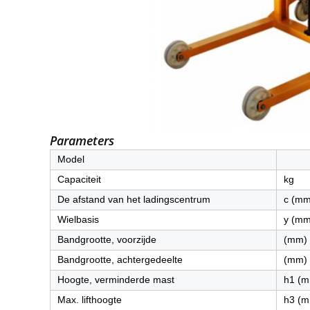
Parameters
Model
Capaciteit
kg
De afstand van het ladingscentrum
c (mm
Wielbasis
y (mm
Bandgrootte, voorzijde
(mm)
Bandgrootte, achtergedeelte
(mm)
Hoogte, verminderde mast
h1 (
Max. lifthoogte
h3 (