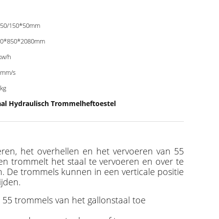
*50/150*50mm
30*850*2080mm
kw/h
0mm/s
kg
aal Hydraulisch Trommelheftoestel
ren, het overhellen en het vervoeren van 55
fen trommelt het staal te vervoeren en over te
. De trommels kunnen in een verticale positie
jden.
 55 trommels van het gallonstaal toe