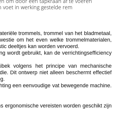
iten om door een tapkraan af te voeren
n voet in werking gestelde rem
teriële trommels, trommel van het bladmetaal,
kwestie om het even welke trommelmaterialen,
stic deeltjes kan worden vervoerd.
g wordt gebruikt, kan de verrichtingsefficiency
aibek volgens het principe van mechanische
e. Dit ontwerp niet alleen beschermt effectief
g.
nrichting een eenvoudige vat bewegende machine.
gens ergonomische vereisten worden geschikt zijn