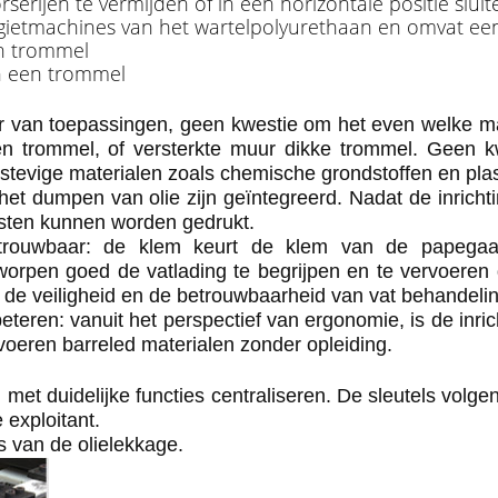
rserijen te vermijden of in een horizontale positie slu
2 gietmachines van het wartelpolyurethaan en omvat ee
n trommel
n een trommel
r van toepassingen, geen kwestie om het even welke ma
en trommel, of versterkte muur dikke trommel. Geen 
 stevige materialen zoals chemische grondstoffen en pla
et dumpen van olie zijn geïntegreerd. Nadat de inrichtin
sten kunnen worden gedrukt.
 betrouwbaar: de klem keurt de klem van de papega
pen goed de vatlading te begrijpen en te vervoeren di
 de veiligheid en de betrouwbaarheid van vat behandelin
beteren: vanuit het perspectief van ergonomie, is de i
voeren barreled materialen zonder opleiding.
s, met duidelijke functies centraliseren. De sleutels vol
exploitant.
s van de olielekkage.