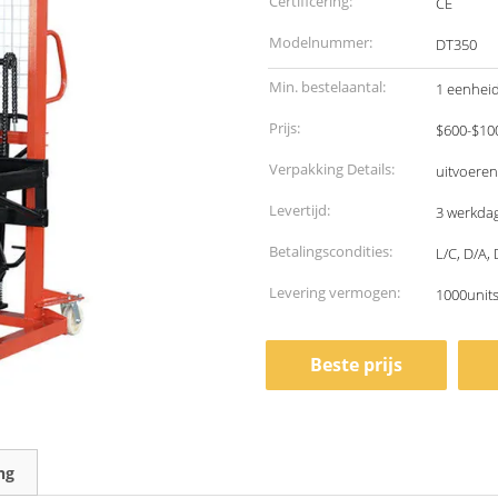
Certificering:
CE
Modelnummer:
DT350
Min. bestelaantal:
1 eenhei
Prijs:
$600-$10
Verpakking Details:
uitvoeren
Levertijd:
3 werkda
Betalingscondities:
L/C, D/A,
Levering vermogen:
1000unit
Beste prijs
ng