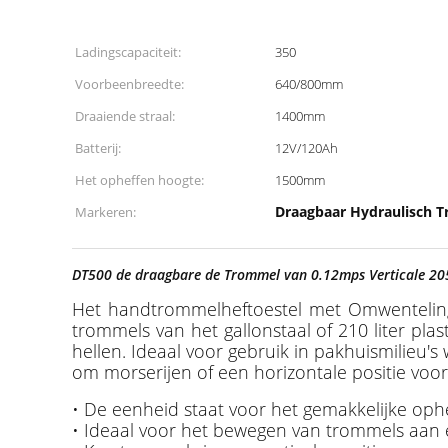
Ladingscapaciteit:
350
Voorbeenbreedte:
640/800mm
Draaiende straal:
1400mm
Batterij:
12V/120Ah
Het opheffen hoogte:
1500mm
Draagbaar Hydraulisch 
Markeren:
DT500 de draagbare de Trommel van 0.12mps Verticale 205
Het handtrommelheftoestel met Omwenteling 
trommels van het gallonstaal of 210 liter pla
hellen. Ideaal voor gebruik in pakhuismilieu
om morserijen of een horizontale positie voo
• De eenheid staat voor het gemakkelijke ophe
• Ideaal voor het bewegen van trommels aan 