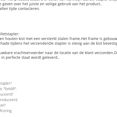
geven over het juiste en veilige gebruik van het product..
allen tijde contacteren.
letstapler:
 een houten kist met een versterkt stalen frame.Het frame is geb
chade tijdens het verzendenDe stapler is stevig aan de kist beve
rouwbare vrachtvervoerder naar de locatie van de klant verzonden.D
in perfecte staat wordt geleverd..
stapler?
"forklift".
duceerd?
produceerd.
pel?
icering.