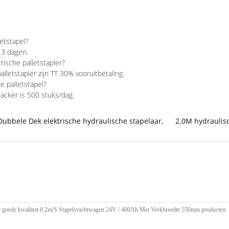
letstapel?
s 3 dagen.
rische palletstapler?
letstapler zijn TT 30% vooruitbetaling.
e palletstapel?
tacker is 500 stuks/dag.
Dubbele Dek elektrische hydraulische stapelaar
,
2.0M hydraulisc