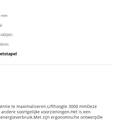
0 mm
al
/400Ah
00mm
letstapel
ficiëntie te maximaliseren.Lifthoogte 3000 mmDeze
 andere soortgelijke voorzieningen.Het is een
al energieverbruik.Met zijn ergonomische ontwerpDe