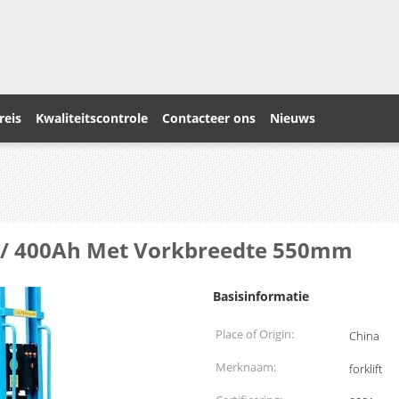
reis
Kwaliteitscontrole
Contacteer ons
Nieuws
 / 400Ah Met Vorkbreedte 550mm
Basisinformatie
Place of Origin:
China
Merknaam:
forklift