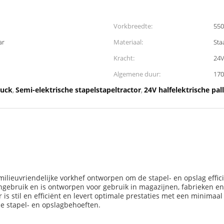
Vorkbreedte:
55
ar
Materiaal:
Sta
Kracht:
24V
Algemene duur:
17
ruck
Semi-elektrische stapelstapeltractor
24V halfelektrische pal
,
,
e, milieuvriendelijke vorkhef ontworpen om de stapel- en opslag ef
engebruik en is ontworpen voor gebruik in magazijnen, fabrieken en
is stil en efficiënt en levert optimale prestaties met een minima
lle stapel- en opslagbehoeften.