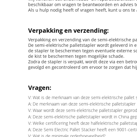
beschikbaar om vragen te beantwoorden en advies te 
Als u hulp nodig heeft of vragen heeft, kunt u ons te 
Verpakking en verzending:
Verpakking en verzending van de semi-elektrische pal
De semi-elektrische palletstapler wordt geleverd in
de stapler te beschermen tegen eventuele externe s
de kist te beschermen tegen mogelijke schade.
Zodra de stapler is verpakt, wordt deze via een bet
gevolgd en gecontroleerd om ervoor te zorgen dat hij 
Vragen:
V: Wat is de merknaam van deze semi-elektrische pallet 
A: De merknaam van deze semi-elektrische palletstapler is 
V: Waar wordt deze semi-elektrische palletstapler gepro
A: Deze semi-elektrische palletstapler wordt in China ge
V: Welke certificering heeft deze halfelektrische palletsta
A: Deze Semi Electric Pallet Stacker heeft een 9001-certif
V: Wat is de minimale orderhoeveelheid?