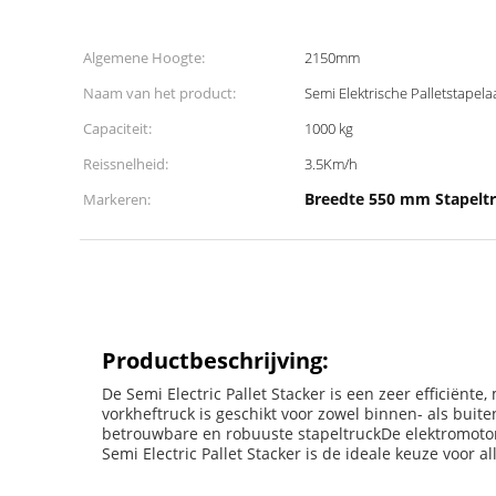
Algemene Hoogte:
2150mm
Naam van het product:
Semi Elektrische Palletstapela
Capaciteit:
1000 kg
Reissnelheid:
3.5Km/h
Breedte 550 mm Stapelt
Markeren:
Productbeschrijving:
De Semi Electric Pallet Stacker is een zeer efficiënt
vorkheftruck is geschikt voor zowel binnen- als buit
betrouwbare en robuuste stapeltruckDe elektromotor 
Semi Electric Pallet Stacker is de ideale keuze voor a