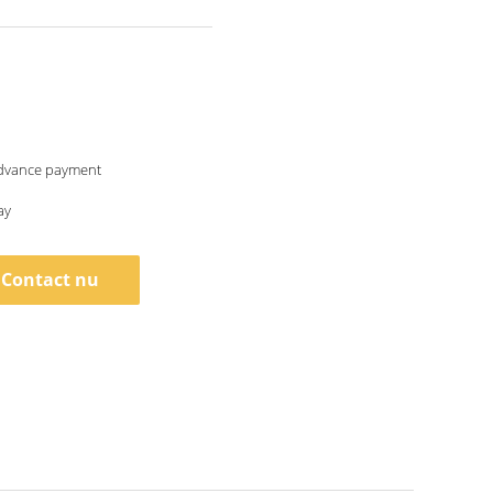
dvance payment
ay
Contact nu