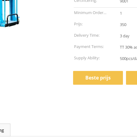
Certificering:
9001
Minimum Order
1
Quantity:
Prijs:
350
Delivery Time:
3 day
Payment Terms:
TT 30% a
Supply Ability:
500pcs/d
Beste prijs
ng