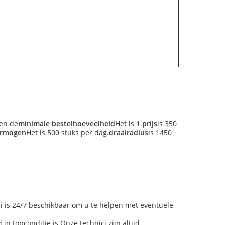
 en de
minimale bestelhoeveelheid
Het is 1.
prijs
is 350
ermogen
Het is 500 stuks per dag.
draairadius
is 1450
ci is 24/7 beschikbaar om u te helpen met eventuele
in topconditie is.Onze technici zijn altijd