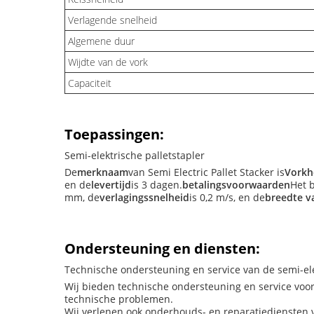
Verlagende snelheid
Algemene duur
Wijdte van de vork
Capaciteit
Toepassingen:
Semi-elektrische palletstapler
De
merknaam
van Semi Electric Pallet Stacker is
Vorkh
en de
levertijd
is 3 dagen.
betalingsvoorwaarden
Het 
mm, de
verlagingssnelheid
is 0,2 m/s, en de
breedte v
Ondersteuning en diensten:
Technische ondersteuning en service van de semi-ele
Wij bieden technische ondersteuning en service voor 
technische problemen.
Wij verlenen ook onderhouds- en reparatiediensten voo