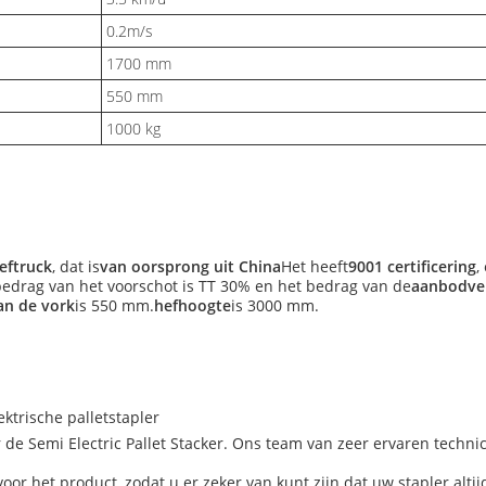
0.2m/s
1700 mm
550 mm
1000 kg
eftruck
, dat is
van oorsprong uit China
Het heeft
9001 certificering
,
bedrag van het voorschot is TT 30% en het bedrag van de
aanbodv
an de vork
is 550 mm.
hefhoogte
is 3000 mm.
ktrische palletstapler
de Semi Electric Pallet Stacker. Ons team van zeer ervaren techni
r het product, zodat u er zeker van kunt zijn dat uw stapler altijd 