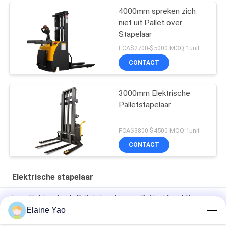
4000mm spreken zich
niet uit Pallet over
Stapelaar
FCA$2700-$5000 MOQ:1unit
CONTACT
3000mm Elektrische
Palletstapelaar
FCA$3800-$4500 MOQ:1unit
CONTACT
Elektrische stapelaar
Lage Elektrische de Palletstapelaar van Dakkad free lifting
2000kg
Elaine Yao