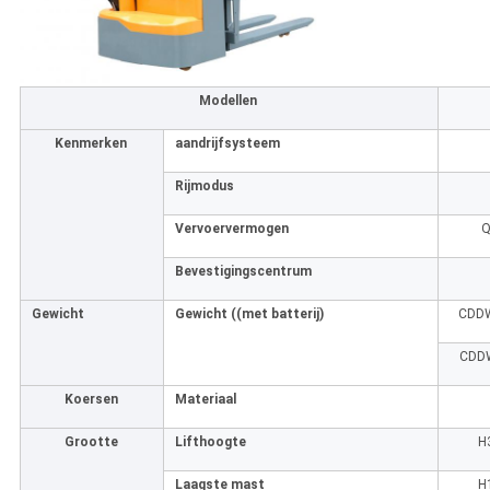
Modellen
Kenmerken
aandrijfsysteem
Rijmodus
Vervoervermogen
Bevestigingscentrum
Gewicht
Gewicht ((met batterij)
CDD
CDD
Koersen
Materiaal
Grootte
Lifthoogte
H
Laagste mast
H