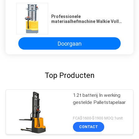
Professionele
materiaalhefmachine Walkie Volle
elektrische stapler 1500kg
2000kg elektrische hefwerkplaats
trolley
Doorgaan
Top Producten
1.2t batterij In werking
gestelde Palletstapelaar
FCA$1600-$1900 MOQ:1unit
CONTACT