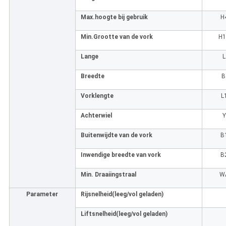
Max.hoogte bij gebruik
H
Min.Grootte van de vork
H
Lange
L
Breedte
B
Vorklengte
L
Achterwiel
Y
Buitenwijdte van de vork
B
Inwendige breedte van vork
B
Min. Draaiingstraal
W
Parameter
Rijsnelheid
(leeg/vol geladen)
Liftsnelheid
(leeg/vol geladen)