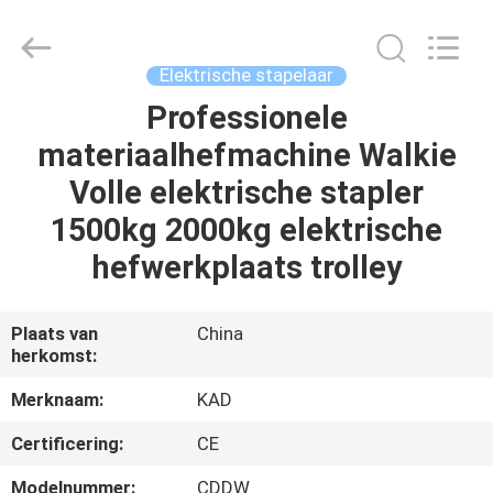
Taizhou
Kayond
Machinery
Co.,Ltd.
All
Elektrische stapelaar
Rights
Reserved.
Professionele
HUIS
materiaalhefmachine Walkie
PRODUCTEN
Volle elektrische stapler
1500kg 2000kg elektrische
VIDEOS
hefwerkplaats trolley
ONGEVEER
Plaats van
China
herkomst:
ONS
Merknaam:
KAD
FABRIEKSREIS
Certificering:
CE
Modelnummer:
CDDW