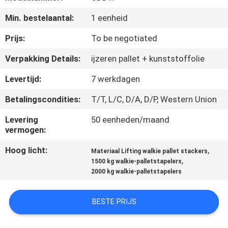
KWALITEITSCONTROLE
Min. bestelaantal:
1 eenheid
CONTACTEER
Prijs:
To be negotiated
ONS
Verpakking Details:
ijzeren pallet + kunststoffolie
Levertijd:
7 werkdagen
NIEUWS
Betalingscondities:
T/T, L/C, D/A, D/P, Western Union
VERZOEK
Levering
50 eenheden/maand
vermogen:
OM EEN
Hoog licht:
,
CITAAT
Materiaal Lifting walkie pallet stackers
,
1500 kg walkie-palletstapelers
2000 kg walkie-palletstapelers
SITEMAP
BESTE PRIJS
PRIVACY