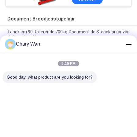
Document Broodjesstapelaar
Tangklem 90 Roterende 700kg-Document de Stapelaarkar van
de Broodjeslift
Chary Wan
1000mm 1 de Stoffenbroodje van de Stadiummast 500kg Kar
van het Behandelingsmateriaal
9:15 PM
Gemotoriseerde Elektrische de Stapelaarkeerder van 2.2kw
4.5M Vertical Paper Roll
Good day, what product are you looking for?
populaire categorieën
Alle
Elektrische 
Semi Elektrische 
Stapelaar
Palletstapelaar
De Stapelaar Van De 
Handpalletstapelaar
Palletlift