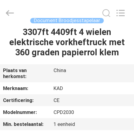
Taizhou
Kayond
Machinery
Co.,Ltd.
All
Document Broodjesstapelaar
Rights
Reserved.
3307ft 4409ft 4 wielen
HUIS
elektrische vorkheftruck met
PRODUCTEN
360 graden papierrol klem
VIDEOS
Plaats van
China
herkomst:
ONGEVEER
Merknaam:
KAD
ONS
Certificering:
CE
Modelnummer:
CPD2030
FABRIEKSREIS
Min. bestelaantal:
1 eenheid