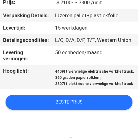
KWALITEITSCONTROLE
Prijs:
＄7100-＄7300 /unit
Verpakking Details:
IJzeren pallet+plastiekfolie
CONTACTEER
Levertijd:
15 werkdagen
ONS
Betalingscondities:
L/C, D/A, D/P, T/T, Western Union
NIEUWS
Levering
50 eenheden/maand
vermogen:
Hoog licht:
,
VERZOEK
4409ft vierwielige elektrische vorkheftruck
,
360 graden papierrolklem
OM EEN
3307ft elektrische vierwielige vorkheftruck
CITAAT
BESTE PRIJS
SITEMAP
PRIVACY