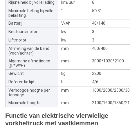
Rijsnelheid bij volle lading
km/uur
6
Maximale helling bij volle
°
5°/8°
belasting
Batterij
V/Ah
48/140
Bestuursmotor
kw
3
Liftmotor
kw
3
Afmeting van de band
mm
400/400
(voor/achter)
Algemene afmetingen
mm
3000*1030*2100
((L*W*H)
Gewicht
kg
2200
Referentietijd
h
4/6
Verhoogde hoogte per
mm
1600/2000/2500/30
tonnage
Maximale hoogte
mm
2100/1600/1850/21
Functie van elektrische vierwielige
vorkheftruck met vastklemmen