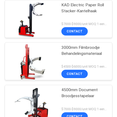
KAD Electric Paper Roll
Stacker-Kantelhaak
$7000-$9000/unit MOQ:1 eenheid
CONTACT
3000mm Filmbroodje
Behandelingsmateriaal
$4500-$6000/unit MOQ:1 eenheid
CONTACT
4500mm Document
Broodjesstapelaar
$7000-$9000/unit MOQ:1 eenheid
CONTACT