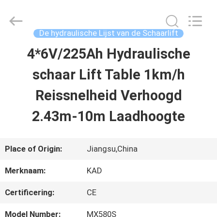
Taizhou
Kayond
Machinery
Co.,Ltd.
De hydraulische Lijst van de Schaarlift
All
Rights
4*6V/225Ah Hydraulische
HUIS
Reserved.
schaar Lift Table 1km/h
PRODUCTEN
Reissnelheid Verhoogd
2.43m-10m Laadhoogte
VIDEOS
Place of Origin:
Jiangsu,China
ONGEVEER
Merknaam:
KAD
ONS
Certificering:
CE
FABRIEKSREIS
Model Number:
MX580S