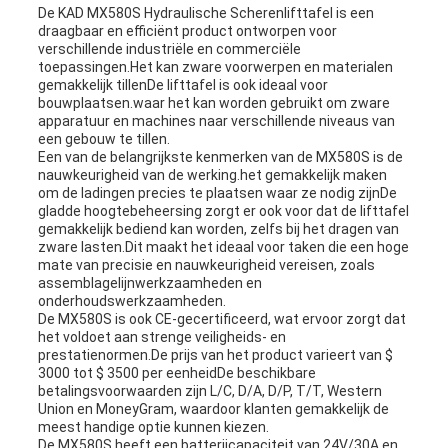
De KAD MX580S Hydraulische Scherenlifttafel is een
draagbaar en efficiënt product ontworpen voor
verschillende industriële en commerciële
toepassingen.Het kan zware voorwerpen en materialen
gemakkelijk tillenDe lifttafel is ook ideaal voor
bouwplaatsen.waar het kan worden gebruikt om zware
apparatuur en machines naar verschillende niveaus van
een gebouw te tillen.
Een van de belangrijkste kenmerken van de MX580S is de
nauwkeurigheid van de werking.het gemakkelijk maken
om de ladingen precies te plaatsen waar ze nodig zijnDe
gladde hoogtebeheersing zorgt er ook voor dat de lifttafel
gemakkelijk bediend kan worden, zelfs bij het dragen van
zware lasten.Dit maakt het ideaal voor taken die een hoge
mate van precisie en nauwkeurigheid vereisen, zoals
assemblagelijnwerkzaamheden en
onderhoudswerkzaamheden.
De MX580S is ook CE-gecertificeerd, wat ervoor zorgt dat
het voldoet aan strenge veiligheids- en
prestatienormen.De prijs van het product varieert van $
3000 tot $ 3500 per eenheidDe beschikbare
betalingsvoorwaarden zijn L/C, D/A, D/P, T/T, Western
Union en MoneyGram, waardoor klanten gemakkelijk de
meest handige optie kunnen kiezen.
De MX580S heeft een batterijcapaciteit van 24V/30A en