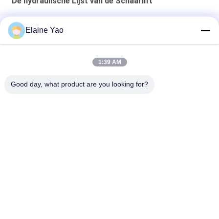
De hydraulische Lijst van de Schaarlift
5.8m 8m 10m Hydraulisch Liftplatform Aluminium Frame
Elaine Yao
Luchtwerkplatform
Werkplatform met dubbele masten 8 meter verticale lift
1:39 AM
Draagbaar 8-14 m elektrisch zelfrijdend mobiel
Good day, what product are you looking for?
luchtwerkplatform met dubbele mast Verticale lifttafel
populaire categorieën
Alle
Elektrische 
Semi Elektrische 
Stapelaar
Palletstapelaar
De Stapelaar Van De 
Handpalletstapelaar
Palletlift
Hydraulische 
Elektrisch 