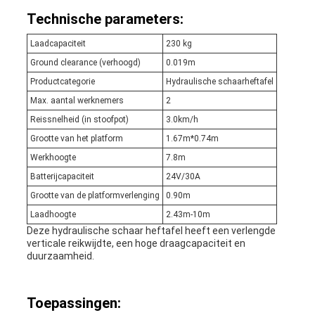
Technische parameters:
Laadcapaciteit
230 kg
Ground clearance (verhoogd)
0.019m
Productcategorie
Hydraulische schaarheftafel
Max. aantal werknemers
2
Reissnelheid (in stoofpot)
3.0km/h
Grootte van het platform
1.67m*0.74m
Werkhoogte
7.8m
Batterijcapaciteit
24V/30A
Grootte van de platformverlenging
0.90m
Laadhoogte
2.43m-10m
Deze hydraulische schaar heftafel heeft een verlengde
verticale reikwijdte, een hoge draagcapaciteit en
duurzaamheid.
Toepassingen: