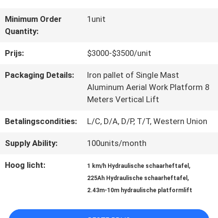
Minimum Order
1unit
KWALITEITSCONTROLE
Quantity:
Prijs:
$3000-$3500/unit
CONTACTEER
Packaging Details:
Iron pallet of Single Mast
ONS
Aluminum Aerial Work Platform 8
Meters Vertical Lift
Betalingscondities:
L/C, D/A, D/P, T/T, Western Union
NIEUWS
Supply Ability:
100units/month
VERZOEK
Hoog licht:
,
1 km/h Hydraulische schaarheftafel
,
OM EEN
225Ah Hydraulische schaarheftafel
2.43m-10m hydraulische platformlift
CITAAT