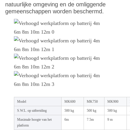
natuurlijke omgeving en de omliggende
gemeenschappen worden beschermd.
Model
MK600
MK750
MK900
S.W.L. op uitbreiding
500 kg
500 kg
500 kg
Maximale hoogte van het
6m
7.5m
9 m
platform