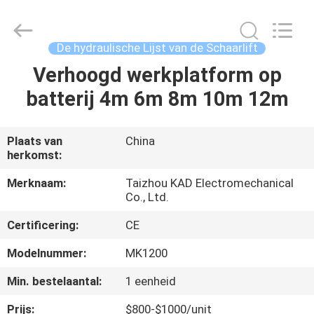
Taizhou
Kayond
Machinery
Co.,Ltd.
All
De hydraulische Lijst van de Schaarlift
Rights
Reserved.
Verhoogd werkplatform op
HUIS
batterij 4m 6m 8m 10m 12m
PRODUCTEN
Plaats van
China
herkomst:
VIDEOS
Merknaam:
Taizhou KAD Electromechanical
Co., Ltd.
ONGEVEER
Certificering:
CE
ONS
Modelnummer:
MK1200
FABRIEKSREIS
Min. bestelaantal:
1 eenheid
Prijs:
$800-$1000/unit