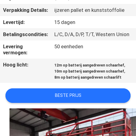
KWALITEITSCONTROLE
Verpakking Details:
ijzeren pallet en kunststoffolie
CONTACTEER
Levertijd:
15 dagen
ONS
Betalingscondities:
L/C, D/A, D/P, T/T, Western Union
Levering
50 eenheden
NIEUWS
vermogen:
Hoog licht:
,
12m op batterij aangedreven schaarhef
VERZOEK
,
10m op batterij aangedreven schaarhef
8m op batterij aangedreven schaarlift
OM EEN
CITAAT
BESTE PRIJS
SITEMAP
PRIVACY