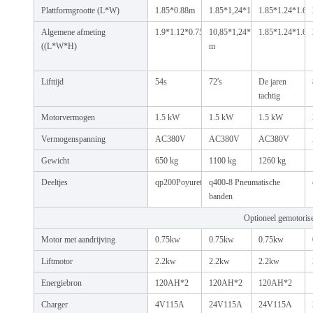
Plattformgrootte (L*W)
1.85*0.88m
1.85*1,24*1,5m
1.85*1.24*1.6
Algemene afmeting
1.9*1.12*0.75m
10,85*1,24*5
1.85*1.24*1.6
((L*W*H)
m
Lifttijd
54s
72's
De jaren
tachtig
Motorvermogen
1.5 kW
1.5 kW
1.5 kW
Vermogenspanning
AC380V
AC380V
AC380V
Gewicht
650 kg
1100 kg
1260 kg
Deeltjes
qp200Poyurethaan
q400-8 Pneumatische
banden
Optioneel gemotorise
Motor met aandrijving
0.75kw
0.75kw
0.75kw
Liftmotor
2.2kw
2.2kw
2.2kw
Energiebron
120AH*2
120AH*2
120AH*2
Charger
4V115A
24V115A
24V115A