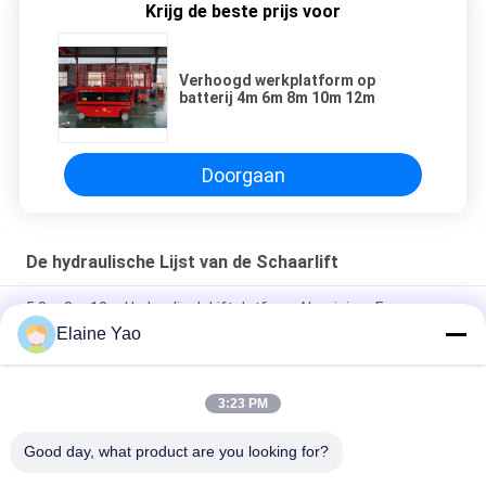
Krijg de beste prijs voor
Verhoogd werkplatform op
batterij 4m 6m 8m 10m 12m
Doorgaan
De hydraulische Lijst van de Schaarlift
5.8m 8m 10m Hydraulisch Liftplatform Aluminium Frame
Luchtwerkplatform
Elaine Yao
Werkplatform met dubbele masten 8 meter verticale lift
3:23 PM
Draagbaar 8-14 m elektrisch zelfrijdend mobiel
luchtwerkplatform met dubbele mast Verticale lifttafel
Good day, what product are you looking for?