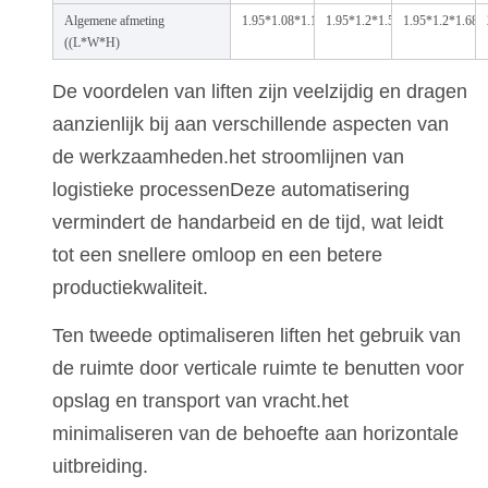
Algemene afmeting
1.95*1.08*1.1m
1.95*1.2*1.54m
1.95*1.2*1.68m
((L*W*H)
De voordelen van liften zijn veelzijdig en dragen
aanzienlijk bij aan verschillende aspecten van
de werkzaamheden.het stroomlijnen van
logistieke processenDeze automatisering
vermindert de handarbeid en de tijd, wat leidt
tot een snellere omloop en een betere
productiekwaliteit.
Ten tweede optimaliseren liften het gebruik van
de ruimte door verticale ruimte te benutten voor
opslag en transport van vracht.het
minimaliseren van de behoefte aan horizontale
uitbreiding.