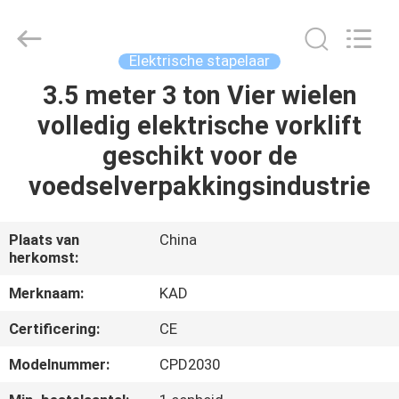
Taizhou
Kayond
Machinery
Co.,Ltd.
All
Elektrische stapelaar
Rights
Reserved.
3.5 meter 3 ton Vier wielen
HUIS
volledig elektrische vorklift
PRODUCTEN
geschikt voor de
voedselverpakkingsindustrie
VIDEOS
Plaats van
China
herkomst:
ONGEVEER
ONS
Merknaam:
KAD
Certificering:
CE
FABRIEKSREIS
Modelnummer:
CPD2030