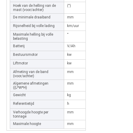
Hoek van de helling van de
(°)
3.0/6.0
mast (voor/achter)
De minimale draaiband
mm
1750
Rijsnelheid bij volle lading
km/uur
6
Maximale helling bij volle
°
5°/8°
belasting
Batterij
V/Ah
48/140
Bestuursmotor
kw
3
Liftmotor
kw
3
Afmeting van de band
mm
400/400
(voor/achter)
Algemene afmetingen
mm
3000*1030*2100
((L*W*H)
Gewicht
kg
2200
Referentietijd
h
4/6
Verhoogde hoogte per
mm
1600/2000/2500/30
tonnage
Maximale hoogte
mm
2100/1600/1850/21