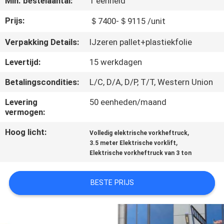
Min. bestelaantal:
1 eenheid
KWALITEITSCONTROLE
Prijs:
＄7400-＄9115 /unit
CONTACTEER
Verpakking Details:
IJzeren pallet+plastiekfolie
ONS
Levertijd:
15 werkdagen
Betalingscondities:
L/C, D/A, D/P, T/T, Western Union
NIEUWS
Levering
50 eenheden/maand
vermogen:
VERZOEK
Hoog licht:
,
OM EEN
Volledig elektrische vorkheftruck
,
3.5 meter Elektrische vorklift
CITAAT
Elektrische vorkheftruck van 3 ton
SITEMAP
BESTE PRIJS
PRIVACY