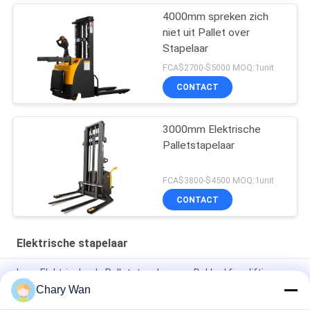
4000mm spreken zich
niet uit Pallet over
Stapelaar
FCA$2700-$5000 MOQ:1unit
CONTACT
3000mm Elektrische
Palletstapelaar
FCA$3800-$4500 MOQ:1unit
CONTACT
Elektrische stapelaar
Lage Elektrische de Palletstapelaar van Dakkad free lifting
2000kg
Chary Wan