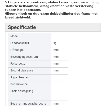
5.Hoge sterkte poortraam, stalen kanaal, geen vervorming,
stabiele hefbaarheid, draagkracht en vaste versterking
tussen het poortraam.
6Economisch en duurzaam dubbelcilinder deurframe met
breed zichtveld.
Specificatie
Model
CPD1530
Laadcapaciteit
kg
1500
Lifthoogte
mm
3000
Bevestigingscentrum
mm
500
Forkgrootte
mm
1070*100*40
Ground clearance
mm
60/130
Typen banden
massieve banden
Beheerswijze
Stuurwiel
Snelheidsregeling
Regeling van de
snelheid zonder
stappen
Beschermingswachthoogte
mm
2000