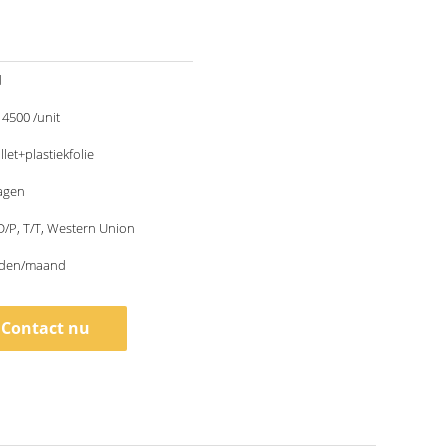
d
500 /unit
llet+plastiekfolie
agen
 D/P, T/T, Western Union
eden/maand
Contact nu