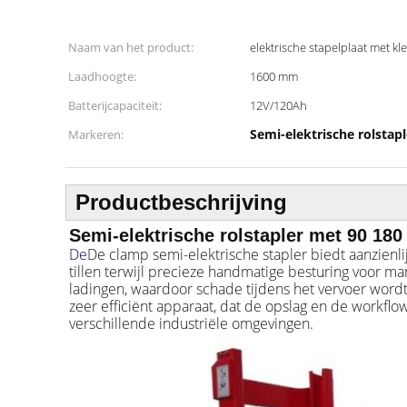
Naam van het product:
elektrische stapelplaat met kl
Laadhoogte:
1600 mm
Batterijcapaciteit:
12V/120Ah
Semi-elektrische rolstapl
Markeren:
Productbeschrijving
Semi-elektrische rolstapler met 90 18
De
De clamp semi-elektrische stapler biedt aanzienl
tillen terwijl precieze handmatige besturing voor m
ladingen, waardoor schade tijdens het vervoer word
zeer efficiënt apparaat, dat de opslag en de workflo
verschillende industriële omgevingen.