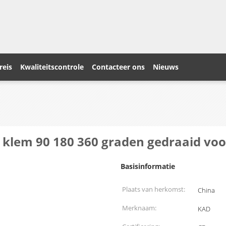
reis
Kwaliteitscontrole
Contacteer ons
Nieuws
t klem 90 180 360 graden gedraaid voo
Basisinformatie
Plaats van herkomst:
China
Merknaam:
KAD