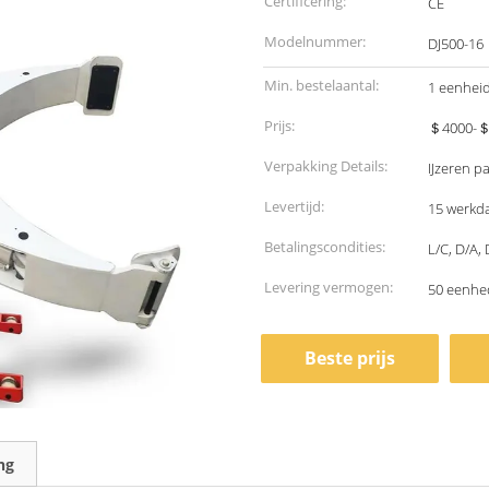
Certificering:
CE
Modelnummer:
DJ500-16
Min. bestelaantal:
1 eenhei
Prijs:
＄4000-＄4
Verpakking Details:
IJzeren pa
Levertijd:
15 werkd
Betalingscondities:
L/C, D/A,
Levering vermogen:
50 eenh
Beste prijs
ng