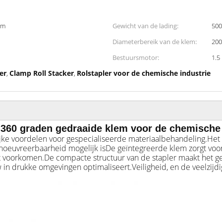
em
Gewicht van de lading:
500
Diameterbereik van de klem:
20
Bestuursmotor:
1.5
er
Clamp Roll Stacker
Rolstapler voor de chemische industrie
,
,
0 360 graden gedraaide klem voor de chemische 
ijke voordelen voor gespecialiseerde materiaalbehandeling.Het
anoeuvreerbaarheid mogelijk isDe geïntegreerde klem zorgt voor 
t voorkomen.De compacte structuur van de stapler maakt het g
w in drukke omgevingen optimaliseert.Veiligheid, en de veelzij