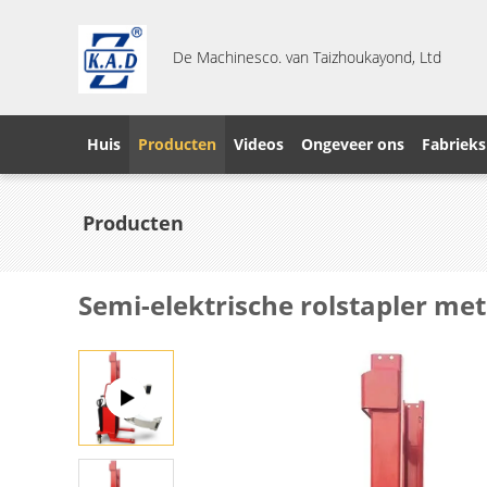
De Machinesco. van Taizhoukayond, Ltd
Huis
Producten
Videos
Ongeveer ons
Fabrieks
Producten
Semi-elektrische rolstapler me