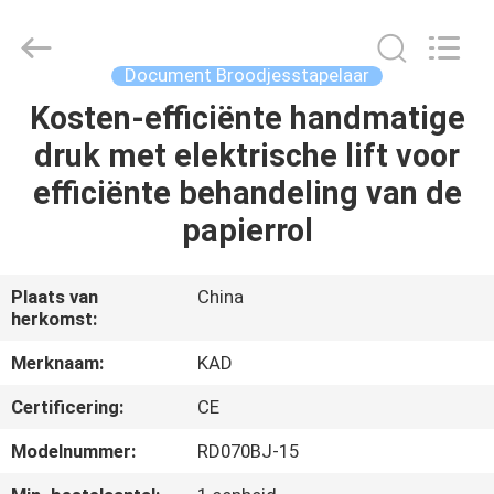
Taizhou
Kayond
Machinery
Co.,Ltd.
All
Document Broodjesstapelaar
Rights
Reserved.
Kosten-efficiënte handmatige
HUIS
druk met elektrische lift voor
PRODUCTEN
efficiënte behandeling van de
papierrol
VIDEOS
Plaats van
China
herkomst:
ONGEVEER
ONS
Merknaam:
KAD
Certificering:
CE
FABRIEKSREIS
Modelnummer:
RD070BJ-15