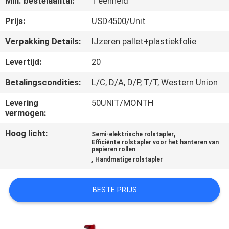
Min. bestelaantal:
1 eenheid
KWALITEITSCONTROLE
Prijs:
USD4500/Unit
CONTACTEER
Verpakking Details:
IJzeren pallet+plastiekfolie
ONS
Levertijd:
20
Betalingscondities:
L/C, D/A, D/P, T/T, Western Union
NIEUWS
Levering
50UNIT/MONTH
vermogen:
VERZOEK
Hoog licht:
,
OM EEN
Semi-elektrische rolstapler
Efficiënte rolstapler voor het hanteren van
papieren rollen
CITAAT
,
Handmatige rolstapler
SITEMAP
BESTE PRIJS
PRIVACY