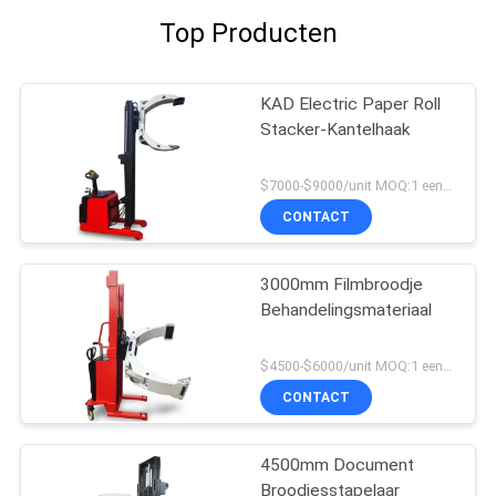
Top Producten
KAD Electric Paper Roll
Stacker-Kantelhaak
$7000-$9000/unit MOQ:1 eenheid
CONTACT
3000mm Filmbroodje
Behandelingsmateriaal
$4500-$6000/unit MOQ:1 eenheid
CONTACT
4500mm Document
Broodjesstapelaar