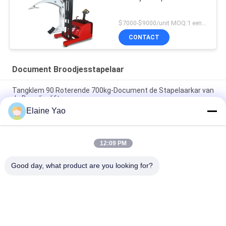
$7000-$9000/unit MOQ:1 eenheid
CONTACT
Document Broodjesstapelaar
Tangklem 90 Roterende 700kg-Document de Stapelaarkar van
de Broodjeslift
Elaine Yao
1000mm 1 de Stoffenbroodje van de Stadiummast 500kg Kar
van het Behandelingsmateriaal
12:09 PM
Gemotoriseerde Elektrische de Stapelaarkeerder van 2.2kw
4.5M Vertical Paper Roll
Good day, what product are you looking for?
populaire categorieën
Alle
Elektrische 
Semi Elektrische 
Stapelaar
Palletstapelaar