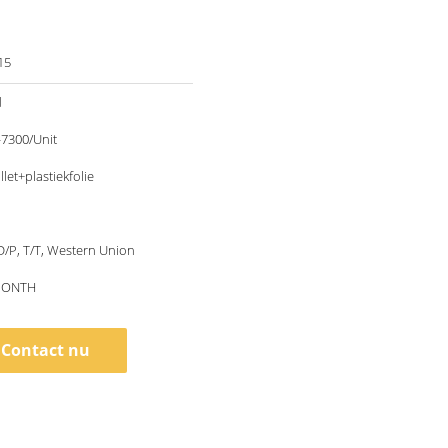
15
d
7300/Unit
llet+plastiekfolie
 D/P, T/T, Western Union
MONTH
Contact nu