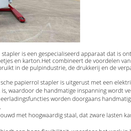
 stapler is een gespecialiseerd apparaat dat is o
lletjes en karton.Het combineert de voordelen van
uikt in de pulpindustrie, de drukkerij en de verp
ische papierrol stapler is uitgerust met een elekt
k is, waardoor de handmatige inspanning wordt v
neerladingsfuncties worden doorgaans handmatig 
.
bouwd met hoogwaardig staal, dat zware lasten kan