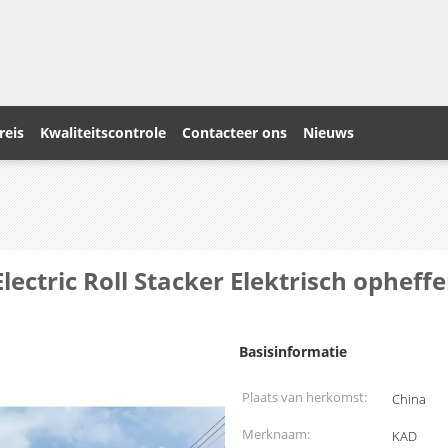
reis
Kwaliteitscontrole
Contacteer ons
Nieuws
lectric Roll Stacker Elektrisch ophe
Basisinformatie
Plaats van herkomst:
China
Merknaam:
KAD