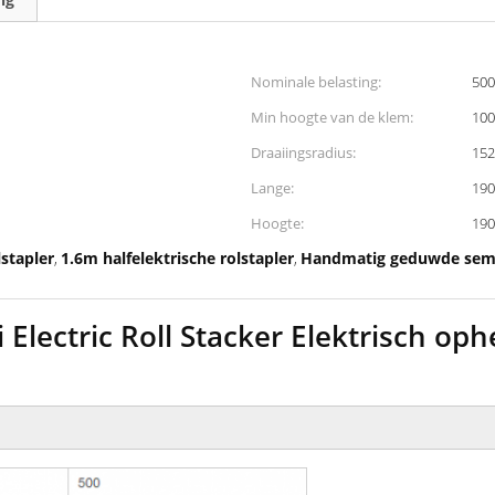
Nominale belasting:
500
Min hoogte van de klem:
10
Draaiingsradius:
15
Lange:
19
Hoogte:
19
lstapler
1.6m halfelektrische rolstapler
Handmatig geduwde semi-
,
,
 Electric Roll Stacker Elektrisch o