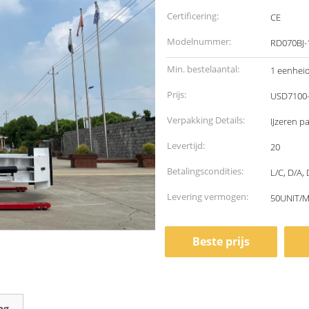
Certificering:
CE
Modelnummer:
RD070BJ-
Min. bestelaantal:
1 eenhei
Prijs:
USD7100-
Verpakking Details:
IJzeren pa
Levertijd:
20
Betalingscondities:
L/C, D/A,
Levering vermogen:
50UNIT/
Beste prijs
ng