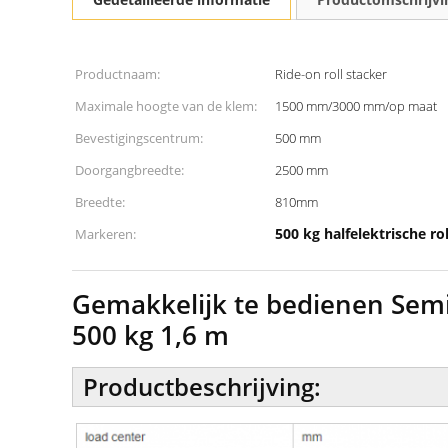
Productnaam:
Ride-on roll stacker
Maximale hoogte van de klem:
1500 mm/3000 mm/op maat
Bevestigingscentrum:
500 mm
Doorgangbreedte:
2500 mm
Breedte:
810mm
500 kg halfelektrische ro
Markeren:
Gemakkelijk te bedienen Semi
500 kg 1,6 m
Productbeschrijving: