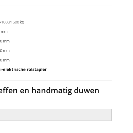
/1000/1500 kg
0 mm
20 mm
00 mm
00 mm
elektrische rolstapler
pheffen en handmatig duwen