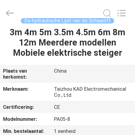
Taizhou
Kayond
Machinery
Co.,Ltd.
All
De hydraulische Lijst van de Schaarlift
Rights
Reserved.
3m 4m 5m 3.5m 4.5m 6m 8m
HUIS
12m Meerdere modellen
PRODUCTEN
Mobiele elektrische steiger
VIDEOS
Plaats van
China
herkomst:
ONGEVEER
Merknaam:
Taizhou KAD Electromechanical
Co., Ltd.
ONS
Certificering:
CE
FABRIEKSREIS
Modelnummer:
PA05-8
Min. bestelaantal:
1 eenheid