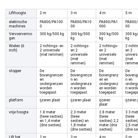
Lifthoogte
2 m
3 m
4 m
5 m
elektrische
PA800/PA100
PA800/PA10
PA800/PA1
PA800/
machines
0
00
000
00
Vervoervermo
300 kg/500 kg
300 kg/500
300 kg/500
300 kg
gen
kg
kg
kg
Wielen (6
2 richtings- en
2 richtings-
2 richtings-
2 richti
inch)
2 universele
en 2
en 2
en 2
(met remmen)
universele
universele
univers
(met
(met
(met
remmen)
remmen)
remme
stopper
De
De
De
De
bovengrenzen
bovengrenze
bovengrenz
boveng
en
n en
en en
n en
ondergrenzen
ondergrenze
ondergrenz
onderg
worden
n worden
en worden
n word
toegepast.
toegepast.
toegepast.
toegepa
platform
ijzeren plaat
ijzeren plaat
ijzeren
ijzeren 
plaat
vrije hoogte
1.8 meter
2.3 meter
2.8 meter
3.3 met
(twee secties)
(twee
(twee
(twee
en 1,4 meter
secties) en
secties) 2,2
secties
(drie secties)
1,8 meter
meter (drie
2,5 met
(drie secties)
secties)
(drie se
Lift het
2 m
3 m
4 m
5 m