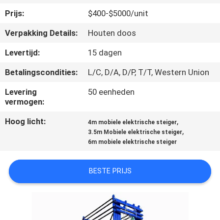
KWALITEITSCONTROLE
Prijs:
$400-$5000/unit
Verpakking Details:
Houten doos
CONTACTEER
ONS
Levertijd:
15 dagen
Betalingscondities:
L/C, D/A, D/P, T/T, Western Union
NIEUWS
Levering
50 eenheden
vermogen:
VERZOEK
Hoog licht:
,
4m mobiele elektrische steiger
OM EEN
,
3.5m Mobiele elektrische steiger
6m mobiele elektrische steiger
CITAAT
BESTE PRIJS
SITEMAP
PRIVACY