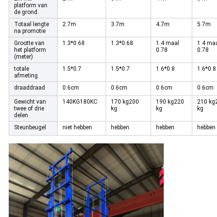
platform van
de grond.
Totaal lengte
2.7m
3.7m
4.7m
5.7m
na promotie
Grootte van
1.3*0.68
1.3*0.68
1.4 maal
1.4 ma
het platform
0.78
0.78
(meter)
totale
1.5*0.7
1.5*0.7
1.6*0.8
1.6*0.8
afmeting
draaddraad
0.6cm
0.6cm
0.6cm
0.6cm
Gewicht van
140KG180KC
170 kg200
190 kg220
210 kg
twee of drie
kg
kg
kg
delen
Steunbeugel
niet hebben
hebben
hebben
hebben