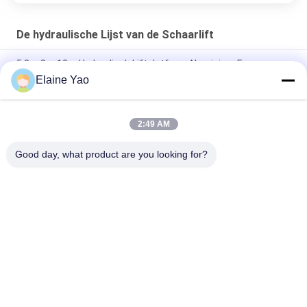
De hydraulische Lijst van de Schaarlift
5.8m 8m 10m Hydraulisch Liftplatform Aluminium Frame
Luchtwerkplatform
Elaine Yao
Werkplatform met dubbele masten 8 meter verticale lift
2:49 AM
Draagbaar 8-14 m elektrisch zelfrijdend mobiel
luchtwerkplatform met dubbele mast Verticale lifttafel
Good day, what product are you looking for?
populaire categorieën
Alle
Elektrische 
Semi Elektrische 
Stapelaar
Palletstapelaar
De Stapelaar Van De 
Handpalletstapelaar
Palletlift
Hydraulische 
Elektrisch 