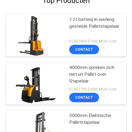
Top Producten
1.2t batterij In werking
gestelde Palletstapelaar
FCA$1600-$1900 MOQ:1unit
CONTACT
4000mm spreken zich
niet uit Pallet over
Stapelaar
FCA$2700-$5000 MOQ:1unit
CONTACT
3000mm Elektrische
Palletstapelaar