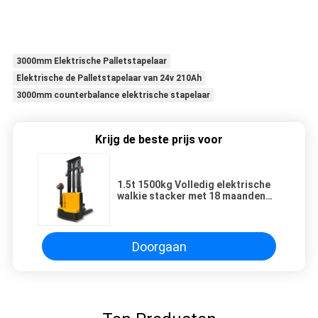
1) Gebruik van de Curtis-controller, die kan w
wereld.
2) Met zijn geïntegreerde oplader biedt het de f
toeleveringsketen.
3) Onderhoudsvrije batterijen, geen water toe
4)Vork met hoge sterkte
3000mm Elektrische Palletstapelaar
Elektrische de Palletstapelaar van 24v 210Ah
3000mm counterbalance elektrische stapelaar
Krijg de beste prijs voor
1.5t 1500kg Volledig elektrische
walkie stacker met 18 maanden
garantie voor ondersteuning
productieproces
Doorgaan