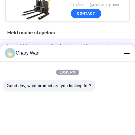
FCA$3800-$4500 MOQ:1unit
CONTACT
Elektrische stapelaar
Lage Elektrische de Palletstapelaar van Dakkad free lifting
2000kg
Chary Wan
1200KG 24V 210Ah 3 Stadium Elektrische Voetstapelaar
10:45 PM
Stapelaar van de het Dek Elektrische Pallet van Rider Straddle
1500kg 3310lb de Dubbele
Good day, what product are you looking for?
populaire categorieën
Alle
Elektrische 
Semi Elektrische 
Stapelaar
Palletstapelaar
De Stapelaar Van De 