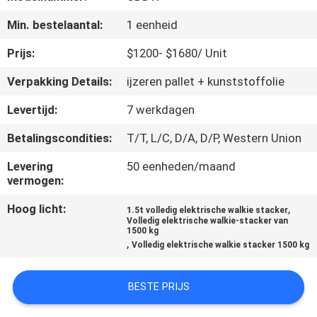
KWALITEITSCONTROLE
Min. bestelaantal:
1 eenheid
CONTACTEER
Prijs:
$1200- $1680/ Unit
ONS
Verpakking Details:
ijzeren pallet + kunststoffolie
Levertijd:
7 werkdagen
NIEUWS
Betalingscondities:
T/T, L/C, D/A, D/P, Western Union
VERZOEK
Levering
50 eenheden/maand
vermogen:
OM EEN
Hoog licht:
,
CITAAT
1.5t volledig elektrische walkie stacker
Volledig elektrische walkie-stacker van
1500 kg
,
Volledig elektrische walkie stacker 1500 kg
SITEMAP
BESTE PRIJS
PRIVACY