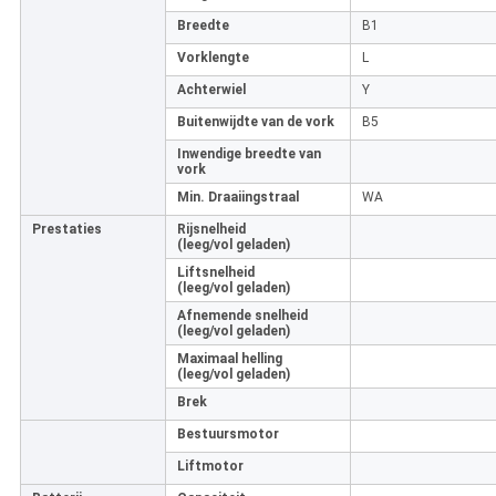
Breedte
B1
Vorklengte
L
Achterwiel
Y
Buitenwijdte van de vork
B5
Inwendige breedte van
vork
Min. Draaiingstraal
WA
Prestaties
Rijsnelheid
(leeg/vol geladen)
Liftsnelheid
(leeg/vol geladen)
Afnemende snelheid
(leeg/vol geladen)
Maximaal helling
(leeg/vol geladen)
Brek
Bestuursmotor
Liftmotor