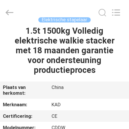
Taizhou
Kayond
Machinery
Co.,Ltd.
All
Elektrische stapelaar
Rights
Reserved.
1.5t 1500kg Volledig
HUIS
elektrische walkie stacker
PRODUCTEN
met 18 maanden garantie
voor ondersteuning
VIDEOS
productieproces
ONGEVEER
Plaats van
China
herkomst:
ONS
Merknaam:
KAD
FABRIEKSREIS
Certificering:
CE
Modelnummer:
CDDW