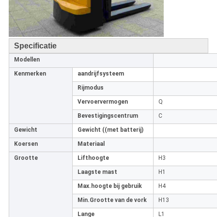
Specificatie
Modellen
Kenmerken
aandrijfsysteem
Rijmodus
Vervoervermogen
Q
Bevestigingscentrum
C
Gewicht
Gewicht ((met batterij)
Koersen
Materiaal
Grootte
Lifthoogte
H3
Laagste mast
H1
Max.hoogte bij gebruik
H4
Min.Grootte van de vork
H13
Lange
L1