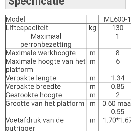
Specificatie
Model
ME600-
Liftcapaciteit
kg
130
Maximaal
1
perronbezetting
Maximale werkhoogte
m
8
Maximale hoogte van het
m
6
platform
Verpakte lengte
m
1.34
Verpakte breedte
m
0.85
Gestookte hoogte
m
2
Grootte van het platform
m
0.60 maa
0.55
Voetafdruk van de
m
1.70*1.6
outrigger