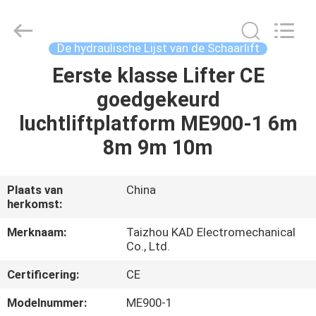
Taizhou
Kayond
Machinery
Co.,Ltd.
All
De hydraulische Lijst van de Schaarlift
Rights
Reserved.
Eerste klasse Lifter CE
HUIS
goedgekeurd
PRODUCTEN
luchtliftplatform ME900-1 6m
8m 9m 10m
VIDEOS
Plaats van
China
herkomst:
ONGEVEER
ONS
Merknaam:
Taizhou KAD Electromechanical
Co., Ltd.
FABRIEKSREIS
Certificering:
CE
Modelnummer:
ME900-1