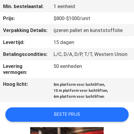
KWALITEITSCONTROLE
Min. bestelaantal:
1 eenheid
Prijs:
$800-$1000/unit
CONTACTEER
Verpakking Details:
ijzeren pallet en kunststoffolie
ONS
Levertijd:
15 dagen
NIEUWS
Betalingscondities:
L/C, D/A, D/P, T/T, Western Union
Levering
50 eenheden
VERZOEK
vermogen:
OM EEN
Hoog licht:
,
8m platform voor luchtliften
CITAAT
,
10 m platform voor luchtliften
6m platform voor luchtliften
SITEMAP
BESTE PRIJS
PRIVACY