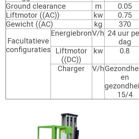
Ground clearance
m
0.05
Liftmotor ((AC))
kw
0.75
Gewicht ((AC)
kg
370
Energiebron
V/h
24 uur pe
Facultatieve
dag
configuraties
Liftmotor
kw
0.8
((DC))
Charger
V/h
Gezondhe
en
gezondhei
15/4