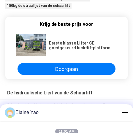
150kg de straallijst van de schaarlift
Krijg de beste prijs voor
Eerste klasse Lifter CE
goedgekeurd luchtliftplatform
ME900-1 6m 8m 9m 10m
Doorgaan
De hydraulische Lijst van de Schaarlift
5.8m 8m 10m Hydraulisch Liftplatform Aluminium Frame
Luchtwerkplatform
Elaine Yao
Werkplatform met dubbele masten 8 meter verticale lift
11:01 AM