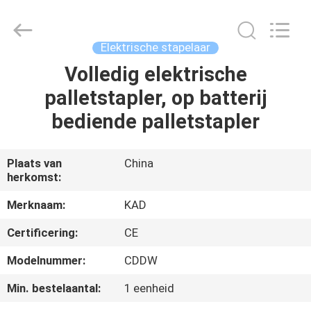
Taizhou
Kayond
Machinery
Co.,Ltd.
All
Elektrische stapelaar
Rights
Reserved.
Volledig elektrische
HUIS
palletstapler, op batterij
PRODUCTEN
bediende palletstapler
VIDEOS
Plaats van
China
herkomst:
ONGEVEER
Merknaam:
KAD
ONS
Certificering:
CE
Modelnummer:
CDDW
FABRIEKSREIS
Min. bestelaantal:
1 eenheid