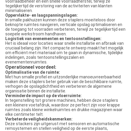
voorraadbeheer en een snelle voorraadherstel, terwijl ze
tegelijkertijd de verstoring van de activiteiten van klanten
minimaliseren.
Oppervlakte- en laagspanningslagen:
In smalle pakhuizen kunnen deze staplers moeiteloos door
beknopte ruimtes navigeren, verticale opslag optimaliseren en
de toegang tot voorraden verbeteren, terwijl ze tegelijkertijd een
soepele werkstroom handhaven.
Logistiek van evenementen en tentoonstellingen:
Het is ideaal voor locaties waar snelle installatie en afbraak van
cruciaal belang zijn. Het compacte ontwerp maakt het mogelijk
om efficiënt met materiaal om te gaan in dynamische, tijdelijke
indelingen, zoals tentoonstellingszalen en
evenementenruimtes.
Operationeel voordeel:
Optimalisatie van de ruimte:
Met hun smalle profiel en uitzonderlijke manoeuvreerbaarheid
maken deze staplers beter gebruik van de beschikbare ruimte,
verhogen de opslagdichtheid en verbeteren de algemene
organisatie binnen de installatie.
Verminderde impact op de vloerruimte:
In tegenstelling tot grotere machines, hebben deze staplers
een kleinere voetafdruk, waardoor ze perfect zijn voor krappe
ruimtes zoals kleine winkelruimtes en drukke magazijnen waar
elke centimeter telt.
Verbeterde veiligheidskenmerken:
Deze stackers zijn uitgerust met sensoren en automatische
remsystemen en stellen veiligheid op de eerste plaats,