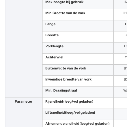
Max.hoogte bij gebruik
H
Min.Grootte van de vork
H
Lange
L
Breedte
B
Vorklengte
L
Achterwiel
Buitenwijdte van de vork
B
Inwendige breedte van vork
B
Min. Draaiingstraal
W
Parameter
Rijsnelheid
(leeg/vol geladen)
Liftsnelheid
(leeg/vol geladen)
Afnemende snelheid
(leeg/vol geladen)