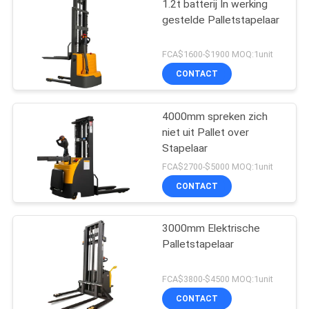
1.2t batterij In werking
gestelde Palletstapelaar
FCA$1600-$1900 MOQ:1unit
CONTACT
4000mm spreken zich
niet uit Pallet over
Stapelaar
FCA$2700-$5000 MOQ:1unit
CONTACT
3000mm Elektrische
Palletstapelaar
FCA$3800-$4500 MOQ:1unit
CONTACT