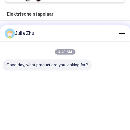
Elektrische stapelaar
Lage Elektrische de Palletstapelaar van Dakkad free lifting
2000kg
Julia Zhu
1200KG 24V 210Ah 3 Stadium Elektrische Voetstapelaar
4:49 AM
Stapelaar van de het Dek Elektrische Pallet van Rider Straddle
1500kg 3310lb de Dubbele
Good day, what product are you looking for?
populaire categorieën
Alle
Elektrische 
Semi Elektrische 
Stapelaar
Palletstapelaar
De Stapelaar Van De 
Handpalletstapelaar
Palletlift
Hydraulische 
Elektrisch 