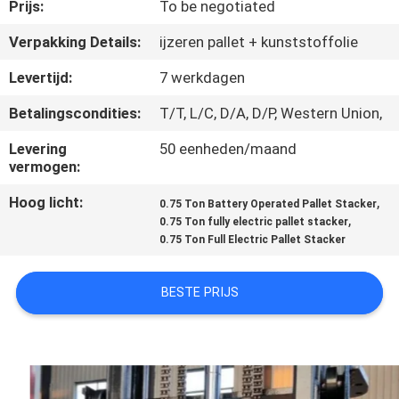
KWALITEITSCONTROLE
Prijs:
To be negotiated
Verpakking Details:
ijzeren pallet + kunststoffolie
CONTACTEER
Levertijd:
7 werkdagen
ONS
Betalingscondities:
T/T, L/C, D/A, D/P, Western Union,
NIEUWS
Levering
50 eenheden/maand
vermogen:
Hoog licht:
,
VERZOEK
0.75 Ton Battery Operated Pallet Stacker
,
0.75 Ton fully electric pallet stacker
OM EEN
0.75 Ton Full Electric Pallet Stacker
CITAAT
BESTE PRIJS
SITEMAP
PRIVACY