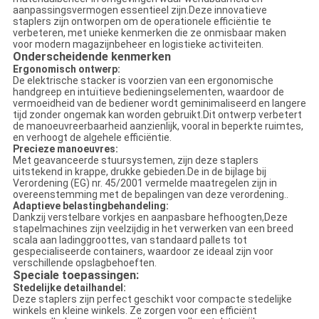
aanpassingsvermogen essentieel zijn.Deze innovatieve
staplers zijn ontworpen om de operationele efficiëntie te
verbeteren, met unieke kenmerken die ze onmisbaar maken
voor modern magazijnbeheer en logistieke activiteiten.
Onderscheidende kenmerken
Ergonomisch ontwerp:
De elektrische stacker is voorzien van een ergonomische
handgreep en intuïtieve bedieningselementen, waardoor de
vermoeidheid van de bediener wordt geminimaliseerd en langere
tijd zonder ongemak kan worden gebruikt.Dit ontwerp verbetert
de manoeuvreerbaarheid aanzienlijk, vooral in beperkte ruimtes,
en verhoogt de algehele efficiëntie.
Precieze manoeuvres:
Met geavanceerde stuursystemen, zijn deze staplers
uitstekend in krappe, drukke gebieden.De in de bijlage bij
Verordening (EG) nr. 45/2001 vermelde maatregelen zijn in
overeenstemming met de bepalingen van deze verordening..
Adaptieve belastingbehandeling:
Dankzij verstelbare vorkjes en aanpasbare hefhoogten,Deze
stapelmachines zijn veelzijdig in het verwerken van een breed
scala aan ladinggroottes, van standaard pallets tot
gespecialiseerde containers, waardoor ze ideaal zijn voor
verschillende opslagbehoeften.
Speciale toepassingen:
Stedelijke detailhandel:
Deze staplers zijn perfect geschikt voor compacte stedelijke
winkels en kleine winkels. Ze zorgen voor een efficiënt