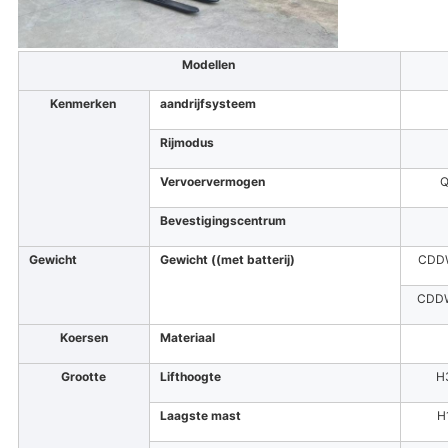
Modellen
Kenmerken
aandrijfsysteem
Rijmodus
Vervoervermogen
Bevestigingscentrum
Gewicht
Gewicht ((met batterij)
CDD
CDD
Koersen
Materiaal
Grootte
Lifthoogte
H
Laagste mast
H