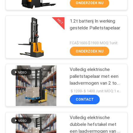
KWALITEITSCONTROLE
ONDERZOEK NU
CONTACTEER
HOT
1.2t batterij In werking
33
gestelde Palletstapelaar
ONS
De Stapelaar van de
FCA$1600-$1900 MOQ:1unit
palletlift
NIEUWS
ONDERZOEK NU
VERZOEK
Volledig elektrische
palletstapelaar met een
OM EEN
laadvermogen van 2 ton
CITAAT
11
en een hefhoogte van 3
＄1200-＄1400 /unit MOQ:1 eenheid
meter voor efficiënte
CONTACT
palletbehandeling
Handpalletstapelaar
SITEMAP
Volledig elektrische
dubbele hefstakel met
PRIVACY
een laadvermogen van 2