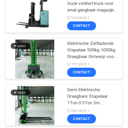
truck vorkheftruck voor
smal gangbaar magazijn
30
met EPS
$7199 MOQ:1
Batterij In werking
CONTACT
gestelde
Elektrische Zelfladende
Vorkheftruck
Stapelaar 500kg 1000kg
Draagbaar Ontwerp voor
Vrachtwagen Laden
$1791 MOQ:1
CONTACT
75
De hydraulische Lijst
Semi Elektrische
Draagbare Stapelaar
van de Schaarlift
1Ton 0.5Ton 3m
Hefhoogte EPS
$1000 MOQ:1
Heftruck
CONTACT