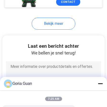
CONTACT
29
1,3 m/1,6 m,
precisiemodel voor
De Eenheid van het
magazijn en logistiek
aandrijvingswiel
Bekijk meer
Laat een bericht achter
We bellen je snel terug!
23
Uitloperhoofd
Goria Guan
7:25 AM
6