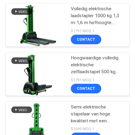
Volledig elektrische
24
laadstapler 1000 kg 1,3
Hydraulisch
m-1,6 m hefhoogte
Hoogwaardige precieze
$1791 MOQ:1
Trommelheftoestel
stapler voor pakhuizen
CONTACT
Hoogwaardige volledig
elektrische
zelflaadstapel 500 kg
88
700 kg 1000 kg krachtige
$1791 MOQ:1
Document
draagbare vorkhef voor
CONTACT
vrachtwagenladen
Broodjesstapelaar
Semi-elektrische
stapelaar van hoge
kwaliteit met een
hefvermogen van 1000
$1000 MOQ:1
kg en een hefhoogte van