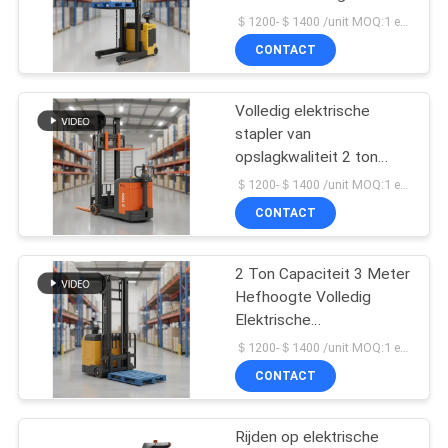
POLICY
ton en een hefhoogte
＄1200-＄1400 /unit MOQ:1 eenheid
van 3 meter voor veilige
CONTACT
palletbehandeling
28
Hydraulische
Volledig elektrische
stapler van
Handpallettruck
opslagkwaliteit 2 ton
capaciteit 3 meter lift
＄1200-＄1400 /unit MOQ:1 eenheid
met dubbel hefsysteem
CONTACT
2 Ton Capaciteit 3 Meter
44
Hefhoogte Volledig
Elektrisch
Elektrische
Palletstapelaar voor
＄1200-＄1400 /unit MOQ:1 eenheid
aangedreven
Magazijngebruik
CONTACT
Palletvrachtwagen
Rijden op elektrische