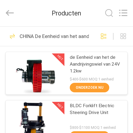
Taizhou
Kayond
Machinery
Producten
Co.,Ltd.
All
Rights
Reserved.
HUIS
169
CHINA De Eenheid van het aandrijvingswiel
Elektrische
PRODUCTEN
stapelaar
HOT
de Eenheid van het de
Aandrijvingswiel van 24V
VIDEOS
1.2kw
$400-$600 MOQ:1 eenheid
ONGEVEER
ONDERZOEK NU
29
ONS
Semi Elektrische
HOT
BLDC Forklift Electric
Steering Drive Unit
FABRIEKSREIS
Palletstapelaar
$800-$1100 MOQ:1 eenheid