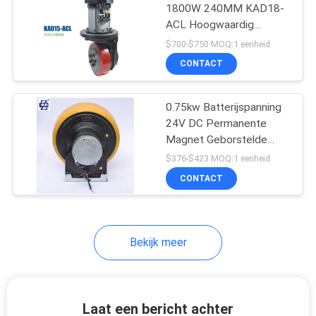
1800W 240MM KAD18-
ACL Hoogwaardig
30
Duurzaam
$700-$750 MOQ:1 eenheid
Batterij In werking
CONTACT
gestelde
0.75kw Batterijspanning
Vorkheftruck
24V DC Permanente
Magnet Geborstelde
Motor aandrijving Wiel
$376-$423 MOQ:1 eenheid
assemblage Motor
CONTACT
75
De hydraulische Lijst
van de Schaarlift
Bekijk meer
Laat een bericht achter