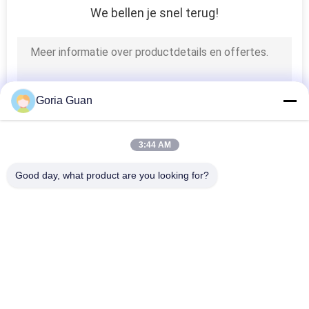
We bellen je snel terug!
24
Hydraulisch
Trommelheftoestel
Goria Guan
3:44 AM
88
Good day, what product are you looking for?
Document
populaire categorieën
Alle
Broodjesstapelaar
Elektrische 
Semi Elektrische 
Stapelaar
Palletstapelaar
De Stapelaar Van De 
Handpalletstapelaar
Palletlift