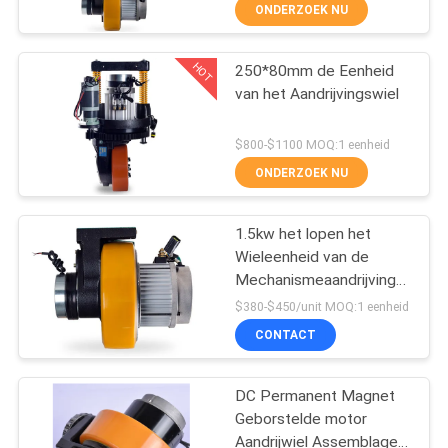
KWALITEITSCONTROLE
ONDERZOEK NU
CONTACTEER
HOT
250*80mm de Eenheid
33
van het Aandrijvingswiel
ONS
De Stapelaar van de
$800-$1100 MOQ:1 eenheid
palletlift
NIEUWS
ONDERZOEK NU
VERZOEK
1.5kw het lopen het
Wieleenheid van de
OM EEN
Mechanismeaandrijving
CITAAT
11
met Rem
$380-$450/unit MOQ:1 eenheid
CONTACT
Handpalletstapelaar
SITEMAP
DC Permanent Magnet
Geborstelde motor
PRIVACY
Aandrijwiel Assemblage