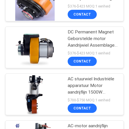
POLICY
Motor Handling
$376-$423 MOQ:1 eenheid
Equipment Wielen
CONTACT
28
Hydraulische
DC Permanent Magnet
Geborstelde motor
Handpallettruck
Aandrijwiel Assemblage
Motor Handling
$376-$423 MOQ:1 eenheid
Equipment Wielen
CONTACT
AC stuurwiel Industriële
44
apparatuur Motor
Elektrisch
aandrijflijn 1500W
230MM KAD15-ACL
$700-$750 MOQ:1 eenheid
aangedreven
CONTACT
Palletvrachtwagen
AC-motor aandrijflijn