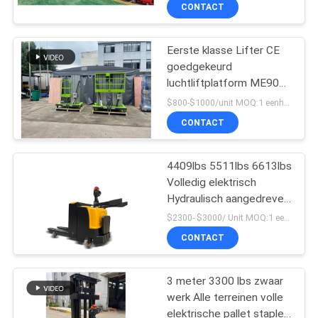
KWALITEITSCONTROLE
CONTACT
CONTACTEER
Eerste klasse Lifter CE
33
goedgekeurd
ONS
luchtliftplatform ME900-
De Stapelaar van de
1 6m 8m 9m 10m
$800-$1000/unit MOQ:1 eenheid
palletlift
NIEUWS
CONTACT
VERZOEK
4409lbs 5511lbs 6613lbs
Volledig elektrisch
OM EEN
Hydraulisch aangedreven
CITAAT
11
elektrische pallettruck
$2300- $3000/ Unit MOQ:1 eenheid
met veilige armen
CONTACT
Handpalletstapelaar
SITEMAP
3 meter 3300 lbs zwaar
werk Alle terreinen volle
PRIVACY
elektrische pallet stapler