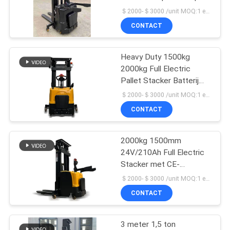
POLICY
met pedaal kan worden
＄2000-＄3000 /unit MOQ:1 eenheid
aangepast
CONTACT
28
Hydraulische
Heavy Duty 1500kg
2000kg Full Electric
Handpallettruck
Pallet Stacker Batterij
aangedreven
＄2000-＄3000 /unit MOQ:1 eenheid
vorkheftruck met
CONTACT
1500mm hefhoogte en
CE-certificeerd voor
gebruik in kleine
2000kg 1500mm
44
magazijnen
24V/210Ah Full Electric
Elektrisch
Stacker met CE-
certificaat voor
＄2000-＄3000 /unit MOQ:1 eenheid
aangedreven
koelopslag en
CONTACT
voedselindustrie
Palletvrachtwagen
3 meter 1,5 ton