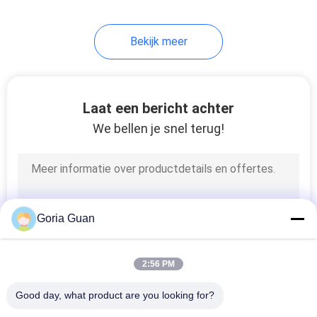
24
Bekijk meer
Hydraulisch
Trommelheftoestel
Laat een bericht achter
We bellen je snel terug!
82
Document
Goria Guan
Broodjesstapelaar
2:56 PM
Good day, what product are you looking for?