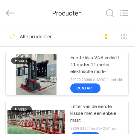
Taizhou
Kayond
Machinery
Producten
Co.,Ltd.
All
Rights
Reserved.
HUIS
140
Alle producten
Elektrische
PRODUCTEN
stapelaar
Eerste klas VNA vorklift
11 meter 11 meter
VIDEOS
elektrische multi-
directionele smalle
21000-23000＄ MOQ:1 eenheid
ruimte
ONGEVEER
CONTACT
29
ONS
Semi Elektrische
Lifter van de eerste
klasse met een enkele
FABRIEKSREIS
Palletstapelaar
mast
$800-$1000/unit MOQ:1 eenheid