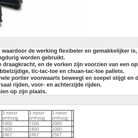
n, waardoor de werking flexibeler en gemakkelijker is
angdurig worden gebruikt.
 draagkracht, en de vorken zijn voorzien van een o
belzijdige, tic-tac-toe en chuan-tac-toe pallets.
 hele portier voorwaarts beweegt en soepel stijgt en d
aal rijden, voor- en achterzijde rijden.
ien op zijn plaats.
3 meter
3 meter
3 meter
omhoog.
omhoog.
omhoog.
1000
1500
2000
1600
1800
2000
2467
2467
2567