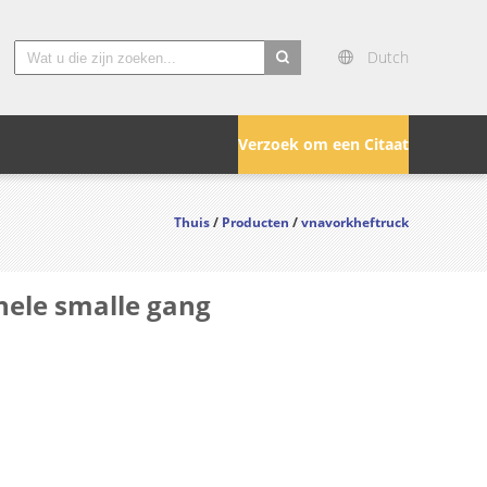
Dutch
search
Verzoek om een Citaat
Thuis
/
Producten
/
vnavorkheftruck
onele smalle gang