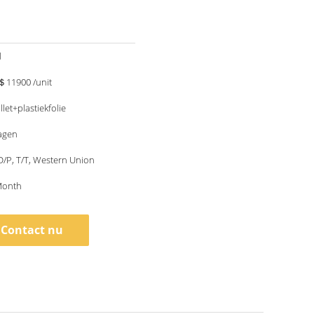
d
11900 /unit
llet+plastiekfolie
agen
 D/P, T/T, Western Union
Month
Contact nu