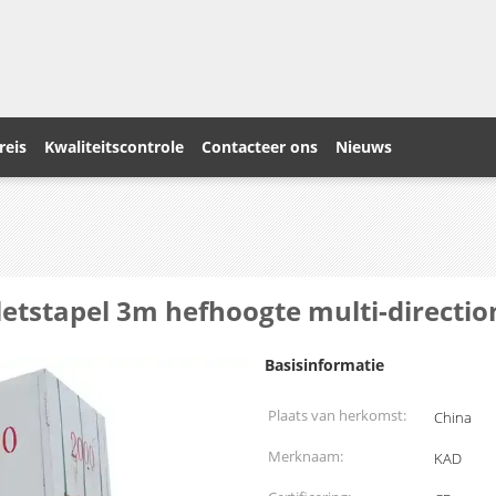
reis
Kwaliteitscontrole
Contacteer ons
Nieuws
letstapel 3m hefhoogte multi-directi
Basisinformatie
Plaats van herkomst:
China
Merknaam:
KAD