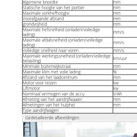
Algemene breedte
mm
Statische hoogte van het portier
mm
Maximale vorkhefhoogte
mm
Voorafgaande afstand
mm
grondvrijheid
mm
Maximale hefsnelheid (onladen/volledige
mm/s
lading)
Maximale afdalsnelheid (onladen/volledige
mm/s
lading)
Volledige snelheid naar voren
mm/s
Maximale werkingssnelheid (onladen/volledige
km/uur
belasting)
Minimale buitenwijkstraal
mm
Maximale klim met volle lading
%
Afstand van het laadcentrum
mm
Motor voor reizen
kw
Liftmotor
kw
Nominaal vermogen van de accu
V/Ah
Afmeting van het aandrijfwaaier
mm
Afmetingen van het hulphel
mm
Type aandrijfwagen
Gedetailleerde afbeeldingen