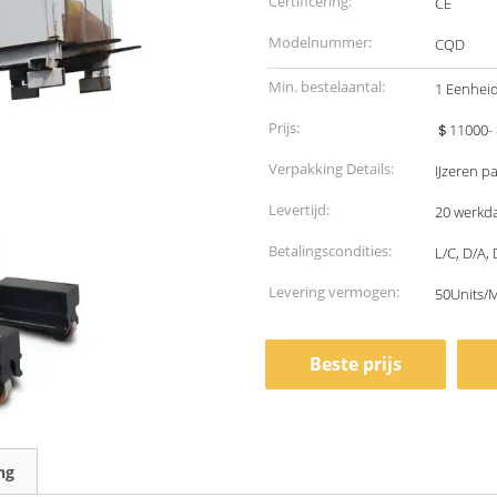
Certificering:
CE
Modelnummer:
CQD
Min. bestelaantal:
1 Eenhei
Prijs:
＄11000-＄
Verpakking Details:
IJzeren pa
Levertijd:
20 werkd
Betalingscondities:
L/C, D/A,
Levering vermogen:
50Units/
Beste prijs
ng