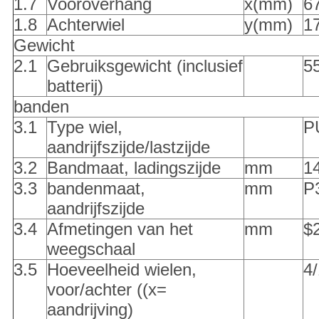
1.7
Vooroverhang
x(mm)
6
1.8
Achterwiel
y(mm)
1
Gewicht
2.1
Gebruiksgewicht (inclusief
5
batterij)
banden
3.1
Type wiel,
P
aandrijfszijde/lastzijde
3.2
Bandmaat, ladingszijde
mm
1
3.3
bandenmaat,
mm
P
aandrijfszijde
3.4
Afmetingen van het
mm
$
weegschaal
3.5
Hoeveelheid wielen,
4
voor/achter ((x=
aandrijving)