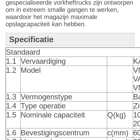
gespecialiseerde vorkheftrucks zijn ontworpen
om in extreem smalle gangen te werken,
waardoor het magazijn maximale
opslagcapaciteit kan hebben.
Specificatie
Standaard
1.1
Vervaardiging
K
1.2
Model
V
V
V
1.3
Vermogenstype
Ba
1.4
Type operatie
Zi
1.5
Nominale capaciteit
Q(kg)
10
2
1.6
Bevestigingscentrum
c(mm)
6