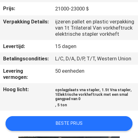
KWALITEITSCONTROLE
Prijs:
21000-23000＄
CONTACTEER
Verpakking Details:
ijzeren pallet en plastic verpakking
van 1t Trilateral Van vorkheftruck
ONS
elektrische stapler vorkheft
Levertijd:
15 dagen
NIEUWS
Betalingscondities:
L/C, D/A, D/P, T/T, Western Union
Levering
50 eenheden
VERZOEK
vermogen:
OM EEN
Hoog licht:
,
,
opslagplaats vna stapler
1.5t Vna stapler
CITAAT
1Elektrische vorkheftruck met een smal
gangpad van 0
,
5 ton
SITEMAP
BESTE PRIJS
PRIVACY