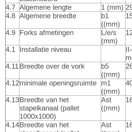
4.7
Algemene lengte
1 (mm)
2
4.8
Algemene breedte
b1
1
((mm)
4.9
Forks afmetingen
L/e/s
1
(mm)
4.1
Installatie niveau
II
m
4.11
Breedte over de vork
b5
26
((mm)
4.12
minimale openingsruimte
m1
4
((mm)
4.13
Breedte van het
Ast
1
stapelkanaal (pallet
((mm)
1000x1000)
4.14
Breedte van het
Ast
1