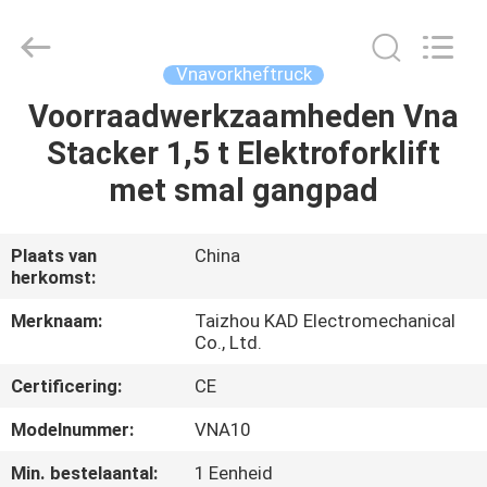
Taizhou
Kayond
Machinery
Co.,Ltd.
All
Vnavorkheftruck
Rights
Reserved.
Voorraadwerkzaamheden Vna
HUIS
Stacker 1,5 t Elektroforklift
PRODUCTEN
met smal gangpad
VIDEOS
Plaats van
China
herkomst:
ONGEVEER
Merknaam:
Taizhou KAD Electromechanical
Co., Ltd.
ONS
Certificering:
CE
FABRIEKSREIS
Modelnummer:
VNA10
Min. bestelaantal:
1 Eenheid