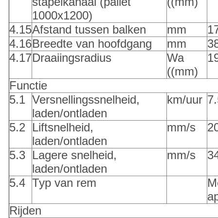
stapelkanaal (pallet
((mm)
1000x1200)
4.15
Afstand tussen balken
mm
1
4.16
Breedte van hoofdgang
mm
3
4.17
Draaiingsradius
Wa
1
((mm)
Functie
5.1
Versnellingssnelheid,
km/uur
7.
laden/ontladen
5.2
Liftsnelheid,
mm/s
2
laden/ontladen
5.3
Lagere snelheid,
mm/s
3
laden/ontladen
5.4
Typ van rem
M
a
Rijden