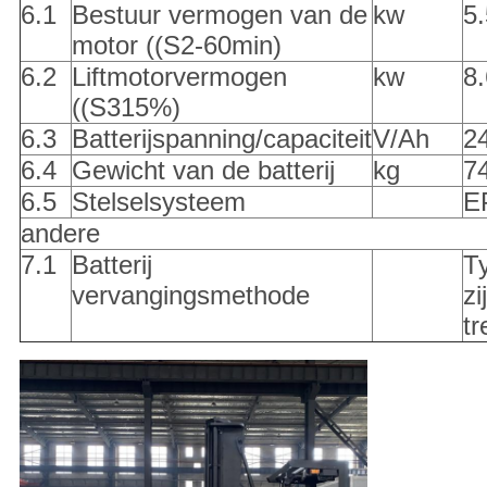
6.1
Bestuur vermogen van de
kw
5
motor ((S2-60min)
6.2
Liftmotorvermogen
kw
8
((S315%)
6.3
Batterijspanning/capaciteit
V/Ah
2
6.4
Gewicht van de batterij
kg
7
6.5
Stelselsysteem
E
andere
7.1
Batterij
T
vervangingsmethode
zi
tr