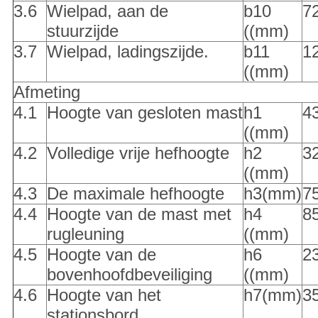
3.6
Wielpad, aan de
b10
7
stuurzijde
((mm)
3.7
Wielpad, ladingszijde.
b11
1
((mm)
Afmeting
4.1
Hoogte van gesloten mast
h1
4
((mm)
4.2
Volledige vrije hefhoogte
h2
3
((mm)
4.3
De maximale hefhoogte
h3(mm)
7
4.4
Hoogte van de mast met
h4
8
rugleuning
((mm)
4.5
Hoogte van de
h6
2
bovenhoofdbeveiliging
((mm)
4.6
Hoogte van het
h7(mm)
3
stationsbord