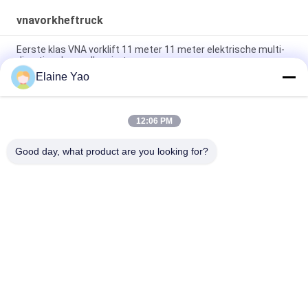
vnavorkheftruck
Eerste klas VNA vorklift 11 meter 11 meter elektrische multi-
directionele smalle ruimte
Elaine Yao
1000kg 2000kg 9m VNA Fork Truck Warehouse 3 Way Stacker
draaien 180 graden voor gebruik in een smal magazijn
12:06 PM
Diesel vorkheftruck Drie-stadium mast dikker krachtig
duurzaam optionele zijdelingse laadmachine
Good day, what product are you looking for?
populaire categorieën
Alle
Elektrische 
Semi Elektrische 
Stapelaar
Palletstapelaar
De Stapelaar Van De 
Handpalletstapelaar
Palletlift
Hydraulische 
Elektrisch 