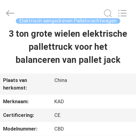
Taizhou
Kayond
Machinery
Co.,Ltd.
Elektrisch aangedreven Palletvrachtwagen
All
Rights
3 ton grote wielen elektrische
HUIS
Reserved.
pallettruck voor het
PRODUCTEN
balanceren van pallet jack
VIDEOS
Plaats van
China
herkomst:
ONGEVEER
Merknaam:
KAD
ONS
Certificering:
CE
Modelnummer:
CBD
FABRIEKSREIS