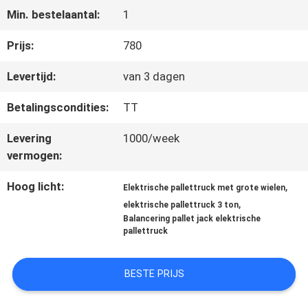
Min. bestelaantal:
1
KWALITEITSCONTROLE
Prijs:
780
Levertijd:
van 3 dagen
CONTACTEER
Betalingscondities:
TT
ONS
Levering
1000/week
vermogen:
NIEUWS
Hoog licht:
,
Elektrische pallettruck met grote wielen
,
elektrische pallettruck 3 ton
Balancering pallet jack elektrische
VERZOEK
pallettruck
OM EEN
BESTE PRIJS
CITAAT