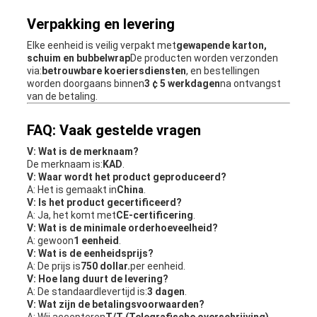
Verpakking en levering
Elke eenheid is veilig verpakt met
gewapende karton,
schuim en bubbelwrap
De producten worden verzonden
via:
betrouwbare koeriersdiensten
, en bestellingen
worden doorgaans binnen
3 ¢ 5 werkdagen
na ontvangst
van de betaling.
FAQ: Vaak gestelde vragen
V: Wat is de merknaam?
De merknaam is:
KAD
.
V: Waar wordt het product geproduceerd?
A: Het is gemaakt in
China
.
V: Is het product gecertificeerd?
A: Ja, het komt met
CE-certificering
.
V: Wat is de minimale orderhoeveelheid?
A: gewoon
1 eenheid
.
V: Wat is de eenheidsprijs?
A: De prijs is
750 dollar.
per eenheid.
V: Hoe lang duurt de levering?
A: De standaardlevertijd is:
3 dagen
.
V: Wat zijn de betalingsvoorwaarden?