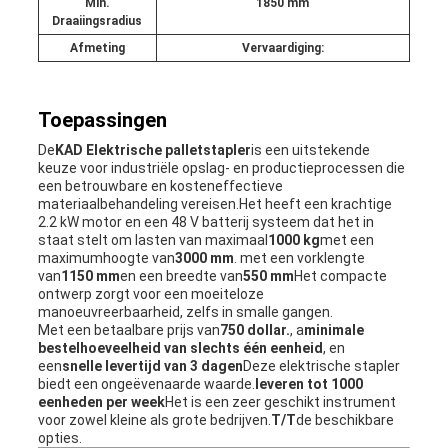
Min.
1850 mm
Draaiingsradius
Afmeting
Vervaardiging:
Toepassingen
De
KAD Elektrische palletstapler
is een uitstekende
keuze voor industriële opslag- en productieprocessen die
een betrouwbare en kosteneffectieve
materiaalbehandeling vereisen.Het heeft een krachtige
2.2 kW motor en een 48 V batterij systeem dat het in
staat stelt om lasten van maximaal
1000 kg
met een
maximumhoogte van
3000 mm
. met een vorklengte
van
1150 mm
en een breedte van
550 mm
Het compacte
ontwerp zorgt voor een moeiteloze
manoeuvreerbaarheid, zelfs in smalle gangen.
Met een betaalbare prijs van
750 dollar.
, a
minimale
bestelhoeveelheid van slechts één eenheid
, en
een
snelle levertijd van 3 dagen
Deze elektrische stapler
biedt een ongeëvenaarde waarde.
leveren tot 1000
eenheden per week
Het is een zeer geschikt instrument
voor zowel kleine als grote bedrijven.
T/T
de beschikbare
opties.