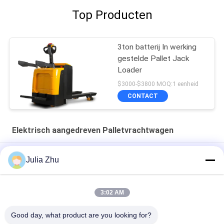
Top Producten
3ton batterij In werking
gestelde Pallet Jack
Loader
$3000-$3800 MOQ:1 eenheid
CONTACT
Elektrisch aangedreven Palletvrachtwagen
3 Vrachtwagen van de de Batterij de Elektrisch aangedreven
Julia Zhu
Pallet van de positie3000kg Hand
De Ruiter van ISO Li Battery 1000kg Rider Electric Walkie Pallet
3:02 AM
Truck
Good day, what product are you looking for?
AC Motor1.5t Pomp Mini Electric Powered Pallet Truck Jigger