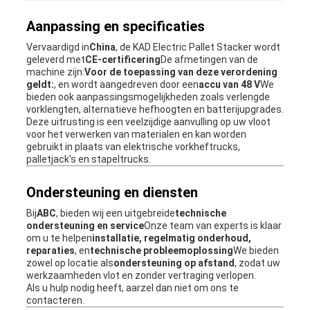
Aanpassing en specificaties
Vervaardigd in
China
, de KAD Electric Pallet Stacker wordt
geleverd met
CE-certificering
De afmetingen van de
machine zijn:
Voor de toepassing van deze verordening
geldt:
, en wordt aangedreven door een
accu van 48 V
We
bieden ook aanpassingsmogelijkheden zoals verlengde
vorklengten, alternatieve hefhoogten en batterijupgrades.
Deze uitrusting is een veelzijdige aanvulling op uw vloot
voor het verwerken van materialen en kan worden
gebruikt in plaats van elektrische vorkheftrucks,
palletjack's en stapeltrucks.
Ondersteuning en diensten
Bij
ABC
, bieden wij een uitgebreide
technische
ondersteuning en service
Onze team van experts is klaar
om u te helpen
installatie, regelmatig onderhoud,
reparaties
, en
technische probleemoplossing
We bieden
zowel op locatie als
ondersteuning op afstand
, zodat uw
werkzaamheden vlot en zonder vertraging verlopen.
Als u hulp nodig heeft, aarzel dan niet om ons te
contacteren.